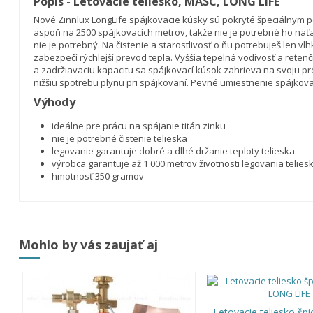
Popis - Letovacie teliesko, MASC, LONG LIFE
Nové Zinnlux LongLife spájkovacie kúsky sú pokryté špeciálnym 
aspoň na 2500 spájkovacích metrov, takže nie je potrebné ho nať
nie je potrebný. Na čistenie a starostlivosť o ňu potrebuješ len 
zabezpečí rýchlejší prevod tepla. Vyššia tepelná vodivosť a rete
a zadržiavaciu kapacitu sa spájkovací kúsok zahrieva na svoju p
nižšiu spotrebu plynu pri spájkovaní. Pevné umiestnenie spájkova
Výhody
ideálne pre prácu na spájanie titán zinku
nie je potrebné čistenie telieska
legovanie garantuje dobré a dlhé držanie teploty telieska
výrobca garantuje až 1 000 metrov životnosti legovania telies
hmotnosť 350 gramov
Mohlo by vás zaujať aj
Letovacie teliesko šp