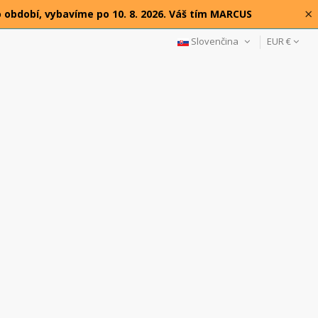
×
o období, vybavíme po 10. 8. 2026. Váš tím MARCUS
Slovenčina
EUR €