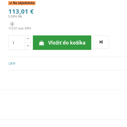
Na objednávku
113,01 €
S DPH 0%
i
113.01 bez DPH
Vložiť do košíka
LKH