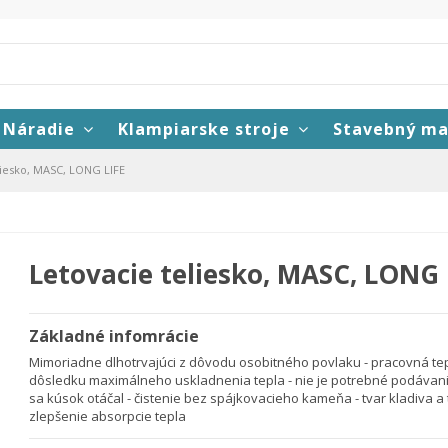
Náradie
Klampiarske stroje
Stavebný ma
liesko, MASC, LONG LIFE
Letovacie teliesko, MASC, LONG 
Základné infomrácie
Mimoriadne dlhotrvajúci z dôvodu osobitného povlaku - pracovná tep
dôsledku maximálneho uskladnenia tepla - nie je potrebné podávani
sa kúsok otáčal - čistenie bez spájkovacieho kameňa - tvar kladiva a
zlepšenie absorpcie tepla