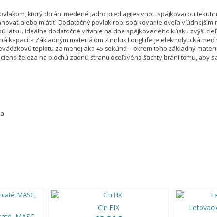
povlakom, ktorý chráni medené jadro pred agresivnou spájkovacou tekuti
ahovať alebo mlátiť. Dodatočný povlak robí spájkovanie oveľa vľúdnejším 
vlhkú látku. Ideálne dodatočné vŕtanie na dne spájkovacieho kúsku zvýši ci
nčná kapacita Základným materiálom Zinnlux LongLife je elektrolytická me
revádzkovú teplotu za menej ako 45 sekúnd – okrem toho základný materi
cieho železa na plochú zadnú stranu oceľového šachty bráni tomu, aby sa 
ka
Cín FIX
Letovaci
icaté, MASC,