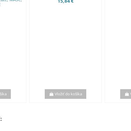
15,84 €
E
šíka
Vložiť do košíka
: