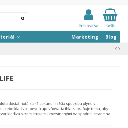
Prihlásiť sa
Košík
teriál
Marketing
Blog
LIFE
lota dosiahnutá za 45 sekúnd - nižšia spotreba plynu v
e alebo kladivo - pevná upevňovacia ihla zabraňuje tomu, aby
 tvar kladiva s tromi trusami umiestnenými na spodnej strane na