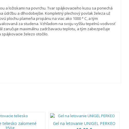
nou a ložiskami na povrchu. Tvar spájkovacieho kusu sa ponechá
na údržbu a dlhodobejšie. Kompletný plechový povlak železa už
eľovú plochu plameňa propánu na viac ako 1000 ° C, a tým
ď valcovaná za studena. Vzhľadom na svoju vyššiu tepelnú vodivosť
ál zaručuje maximálnu zadržiavaciu teplotu, a tým zabezpečuje
spájkovacie železo otočilo.
e teliesko zalomené
Gel na letovanie UNIGEL PERKEO
350g