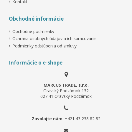
Kontakt
Plochá lišta v rolke (50m) s pierkom a so samolepiacou
Univerzálna flexibilná lišta 20 x 10 x 10 x 10 x 10 x 20
Lámaný rohový profil 35 x 35 mm
Obchodné informácie
(80 mm), 2 mm
páskou
87,40 €
76,26 €
46,34 €
(1,75 €/m)
Obchodné podmienky
(1,53 €/m)
(0,93 €/m)
Vložiť do košíka
Ochrana osobných údajov a ich spracovanie
Vložiť do košíka
Vložiť do košíka
Podmienky odstúpenia od zmluvy
Informácie o e-shope
MARCUS TRADE, s.r.o.
Oravský Podzámok 132
027 41 Oravský Podzámok
Zavolajte nám:
+421 43 238 82 82