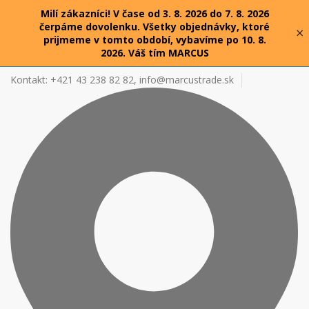
Milí zákazníci! V čase od 3. 8. 2026 do 7. 8. 2026
čerpáme dovolenku. Všetky objednávky, ktoré
×
prijmeme v tomto období, vybavíme po 10. 8.
2026. Váš tím MARCUS
Kontakt: +421 43 238 82 82,
info@marcustrade.sk