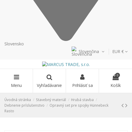
Slovensko
Slovenčina
EUR €
0
Menu
Vyhľadávanie
Prihlásiť sa
Košík
Úvodná stránka
Stavebný materiál
Hrubá stavba
Debnenie príslušenstvo
Opravný set pre spojky Hünnebeck
Rasto