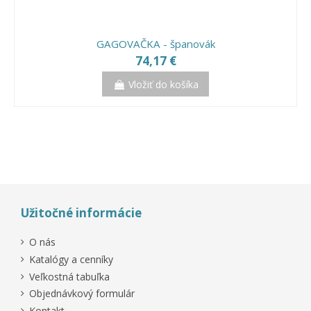
Vložiť do košíka
Vložiť do košíka
GAGOVAČKA - španovák
74,17 €
Vložiť do košíka
Výpredaj!
Výpredaj!
Výpredaj!
Užitočné informácie
O nás
Katalógy a cenníky
Veľkostná tabuľka
Objednávkový formulár
Kontakt