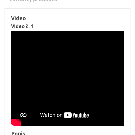
Video
Video č. 1
Popis