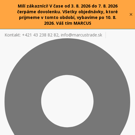
Milí zákazníci! V čase od 3. 8. 2026 do 7. 8. 2026
čerpáme dovolenku. Všetky objednávky, ktoré
×
prijmeme v tomto období, vybavíme po 10. 8.
2026. Váš tím MARCUS
Kontakt: +421 43 238 82 82,
info@marcustrade.sk