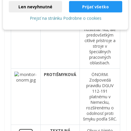
ESD
Elektro Static
Len nevyhnutné
Prijať všetko
Discharge – ESD
– obuv s·týmto
Prejsť na stránku Podrobne o cookies
označením
nechráni len
nositeľa/ -ku, ale
predovšetkým
citlivé prístroje a
stroje v
špeciálnych
pracovných
oblastiach.
PROTIŠMYKOVÁ
ÖNORM.
Zodpovedá
pravidlu DGUV
112-191
platnému v
Nemecku,
rozšírenému o
odolnosť proti
šmyku podľa SRC.
TEXTILNÁ
Obuv s týmto