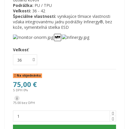
Podrážka:
PU / TPU
Veľkosti:
36 - 42
Špeciálne vlastnosti:
v
ynikajúce tlmiace vlastnosti
vďaka integrovanému jadru podrážky Infinergy®, bez
kože,
vymeniteľná stielka
ESD
Veľkosť
Na objednávku
75,00 €
S DPH 0%
i
75.00 bez DPH