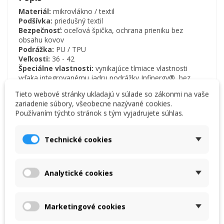
Materiál:
mikrovlákno / textil
Podšívka:
priedušný textil
Bezpečnosť:
oceľová špička, ochrana prieniku bez
obsahu kovov
Podrážka:
PU / TPU
Veľkosti:
36 - 42
Špeciálne vlastnosti:
v
ynikajúce tlmiace vlastnosti
vďaka integrovanému jadru podrážky Infinergy®, bez
kože,
vymeniteľná stielka
ESD
Tieto webové stránky ukladajú v súlade so zákonmi na vaše
zariadenie súbory, všeobecne nazývané cookies.
Používaním týchto stránok s tým vyjadrujete súhlas.
Bezpečnostná klasifikácia
Technické cookies
Obrázok
Názov
Popis
OCEĽOVÁ ŠPICA
Chráni prsty pred
Analytické cookies
spadnutými
predmetmi a
zabraňuje tak
Marketingové cookies
zraneniu.