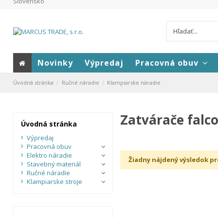
Slovensko
Novinky
Výpredaj
Pracovná obuv
Úvodná stránka
Ručné náradie
Klampiarske náradie
Zatvárače falc
Úvodná stránka
Výpredaj
Pracovná obuv
Elektro náradie
Žiadny nájdený výsledok pr
Stavebný materiál
Ručné náradie
Klampiarske stroje