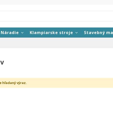
Náradie
Klampiarske stroje
Stavebný ma
ov
e hľadaný výraz.