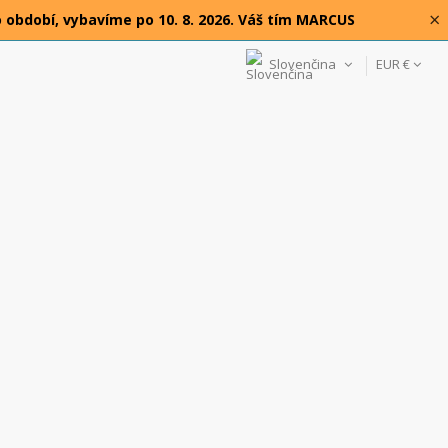
×
o období, vybavíme po 10. 8. 2026. Váš tím MARCUS
Slovenčina
EUR €