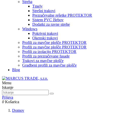
Streha
Tmely
Strešni trakovi
Prezračevalne rešetke PROTEKTOR
Sistem PVC žlebov
Dodatki za ravne strehe
Windows
Pokrivni trakovi
Okenski trakovi
Profili za mavčne plošče PROTEKTOR
Profili za mavčne plošče PROTEKTOR
Profili za izolacijo PROTEKTOR
Profili za prezračevane fasade
Trakovi za mavčne plošče
Gradbeni profili za mavčne plošče
Blog
Menu
Iskanje
Prijava
0
Košarica
Domov