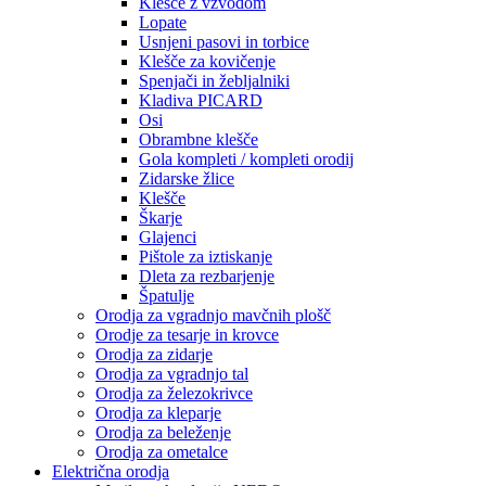
Klešče z vzvodom
Lopate
Usnjeni pasovi in torbice
Klešče za kovičenje
Spenjači in žebljalniki
Kladiva PICARD
Osi
Obrambne klešče
Gola kompleti / kompleti orodij
Zidarske žlice
Klešče
Škarje
Glajenci
Pištole za iztiskanje
Dleta za rezbarjenje
Špatulje
Orodja za vgradnjo mavčnih plošč
Orodje za tesarje in krovce
Orodja za zidarje
Orodja za vgradnjo tal
Orodja za železokrivce
Orodja za kleparje
Orodja za beleženje
Orodja za ometalce
Električna orodja