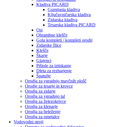
Kladiva PICARD
Gumijasta kladiva
Ključavničarska kladiva
Zidarska kladiva
Tesarska kladiva PICARD
Osi
Obrambne klešče
Gola kompleti / kompleti orodij
Zidarske žlice
Klešče
Škarje
Glajenci
Pištole za iztiskanje
Dleta za rezbarjenje
Špatulje
Orodja za vgradnjo mavčnih plošč
Orodje za tesarje in krovce
Orodja za zidarje
Orodja za vgradnjo tal
Orodja za železokrivce
Orodja za kleparje
Orodja za beleženje
Orodja za ometalce
Vodovodni stroji
Oprema za vodovodne delavnice