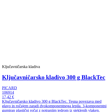
Ključavničarska kladiva
Ključavničarsko kladivo 300 g BlackTec
PICARD
106914
17,42 €
Ključavničarsko kladivo 300 g BlackTec. Tesna povezava med
glavo in ročajem zaradi dvokomponentnega lepila. 3-komponentni
gumiran plastični ročaj z notranjim jedrom iz steklenih vlaken.