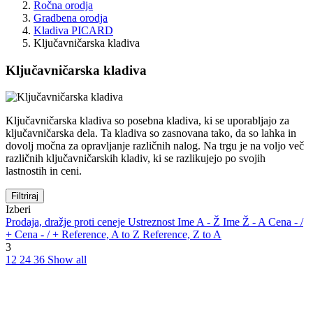
Ročna orodja
Gradbena orodja
Kladiva PICARD
Ključavničarska kladiva
Ključavničarska kladiva
Ključavničarska kladiva so posebna kladiva, ki se uporabljajo za
ključavničarska dela. Ta kladiva so zasnovana tako, da so lahka in
dovolj močna za opravljanje različnih nalog. Na trgu je na voljo več
različnih ključavničarskih kladiv, ki se razlikujejo po svojih
lastnostih in ceni.
Filtriraj
Izberi
Prodaja, dražje proti ceneje
Ustreznost
Ime A - Ž
Ime Ž - A
Cena - /
+
Cena - / +
Reference, A to Z
Reference, Z to A
3
12
24
36
Show all