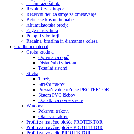
Tlačni razpršilniki
Rezalnik za stiropor
Rezervni deli za stroje za ometavanje
Betonske košare in malte
Akumulatorska orodja
Žage in rezalniki
Potopni vibratorji
Rezalna, brusilna in diamantna kolesa
Gradbeni material
Groba gradnja
Oprema za opaž
Distančniki v betonu
Tesnilni sistemi
Streha
Tmely
Strešni trakovi
Prezračevalne rešetke PROTEKTOR
Sistem PVC žlebov
Dodatki za ravne strehe
Windows
Pokrivni trakovi
Okenski trakovi
Profili za mavčne plošče PROTEKTOR
Profili za mavčne plošče PROTEKTOR
Profili za izolacijo PROTEKTOR