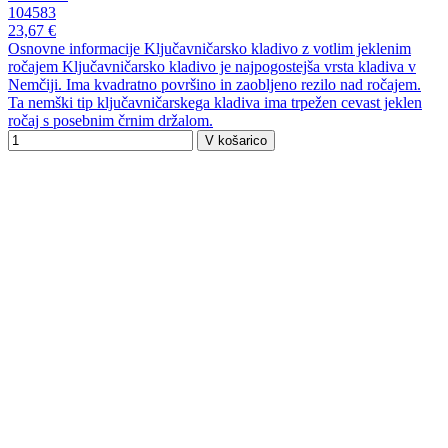
104583
23,67 €
Osnovne informacije Ključavničarsko kladivo z votlim jeklenim
ročajem Ključavničarsko kladivo je najpogostejša vrsta kladiva v
Nemčiji. Ima kvadratno površino in zaobljeno rezilo nad ročajem.
Ta nemški tip ključavničarskega kladiva ima trpežen cevast jeklen
ročaj s posebnim črnim držalom.
V košarico