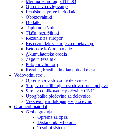
Merilna tehnologija NEDO
Oprema za dvigovanje
Letalske naprave in dodatki
Obrezovalniki
Dodatki
Toplotne pištole
Tlačni razpršilniki
Rezalnik za stiropor
Rezervni deli za stroje za ometavanje
Betonske košare in malte
Akumulatorska orodja
Žage in rezalniki
Potopni vibratorji
Rezalna, brusilna in diamantna kolesa
Vodovodni stroji
Oprema za vodovodne delavnice
Stroji za profiliranje in vodovodno napeljavo
Stroji za oblikovanje pločevine CNC
Upogibalke pločevine za delavnico
Vrezovanje in luknjanje v pločevino
Gradbeni material
Groba gradnja
Oprema za opaž
Distančniki v betonu
Tesnilni sistemi