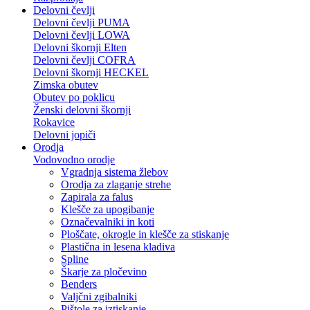
Delovni čevlji
Delovni čevlji PUMA
Delovni čevlji LOWA
Delovni škornji Elten
Delovni čevlji COFRA
Delovni škornji HECKEL
Zimska obutev
Obutev po poklicu
Ženski delovni škornji
Rokavice
Delovni jopiči
Orodja
Vodovodno orodje
Vgradnja sistema žlebov
Orodja za zlaganje strehe
Zapirala za falus
Klešče za upogibanje
Označevalniki in koti
Ploščate, okrogle in klešče za stiskanje
Plastična in lesena kladiva
Spline
Škarje za pločevino
Benders
Valjčni zgibalniki
Pištole za iztiskanje