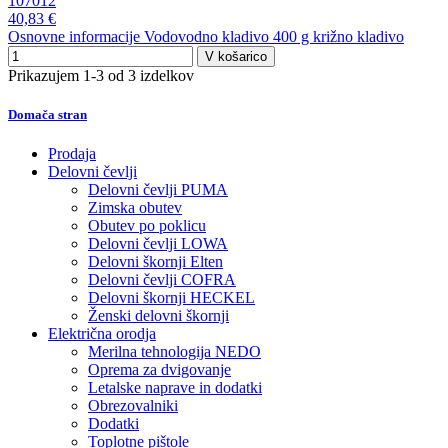
107012
40,83 €
Osnovne informacije Vodovodno kladivo 400 g križno kladivo
V košarico
Prikazujem 1-3 od 3 izdelkov
Domača stran
Prodaja
Delovni čevlji
Delovni čevlji PUMA
Zimska obutev
Obutev po poklicu
Delovni čevlji LOWA
Delovni škornji Elten
Delovni čevlji COFRA
Delovni škornji HECKEL
Ženski delovni škornji
Električna orodja
Merilna tehnologija NEDO
Oprema za dvigovanje
Letalske naprave in dodatki
Obrezovalniki
Dodatki
Toplotne pištole