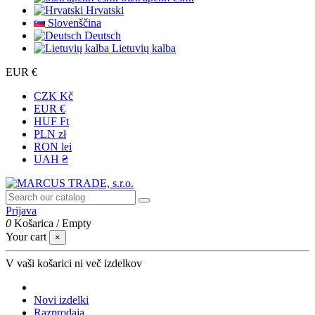
Hrvatski
Slovenščina
Deutsch
Lietuvių kalba
EUR €
CZK Kč
EUR €
HUF Ft
PLN zł
RON lei
UAH ₴
Prijava
0
Košarica
/
Empty
Your cart
×
V vaši košarici ni več izdelkov
Novi izdelki
Razprodaja