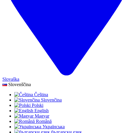
Slovaška
Slovenščina
Čeština
Slovenčina
Polski
English
Magyar
Română
Українська
български език