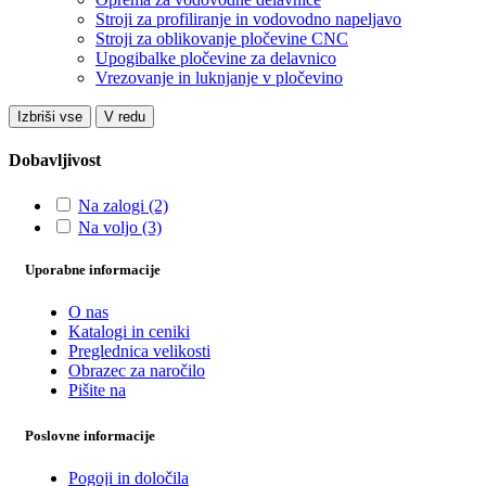
Stroji za profiliranje in vodovodno napeljavo
Stroji za oblikovanje pločevine CNC
Upogibalke pločevine za delavnico
Vrezovanje in luknjanje v pločevino
Izbriši vse
V redu
Dobavljivost
Na zalogi
(2)
Na voljo
(3)
Uporabne informacije
O nas
Katalogi in ceniki
Preglednica velikosti
Obrazec za naročilo
Pišite na
Poslovne informacije
Pogoji in določila