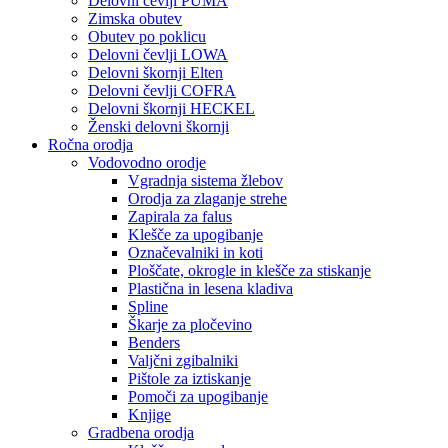
Delovni čevlji PUMA
Zimska obutev
Obutev po poklicu
Delovni čevlji LOWA
Delovni škornji Elten
Delovni čevlji COFRA
Delovni škornji HECKEL
Ženski delovni škornji
Ročna orodja
Vodovodno orodje
Vgradnja sistema žlebov
Orodja za zlaganje strehe
Zapirala za falus
Klešče za upogibanje
Označevalniki in koti
Ploščate, okrogle in klešče za stiskanje
Plastična in lesena kladiva
Spline
Škarje za pločevino
Benders
Valjčni zgibalniki
Pištole za iztiskanje
Pomoči za upogibanje
Knjige
Gradbena orodja