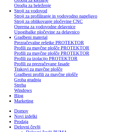
Orodja za kleparje
Orodja za beleženje
Stroji za vodovod
Stroji za profiliranje in vodovodno napeljavo
Stroji za oblikovanje pločevine CNC
Oprema za vodovodne delavnice
Upogibalke pločevine za delavnico
Gradbeni material
Prezračevalne rešetke PROTEKTOR
Profili za mavčne plošče PROTEKTOR
Profili za mavčne plošče PROTEKTOR
Profili za izolacijo PROTEKTOR
Profili za prezračevane fasade
Trakovi za mavčne plošče
Gradbeni profili za mavčne plošče
Groba gradnja
Streha
Windows
Blog
Marketing
Domov
Novi izdelki
Prodaja
Delovni čevlji