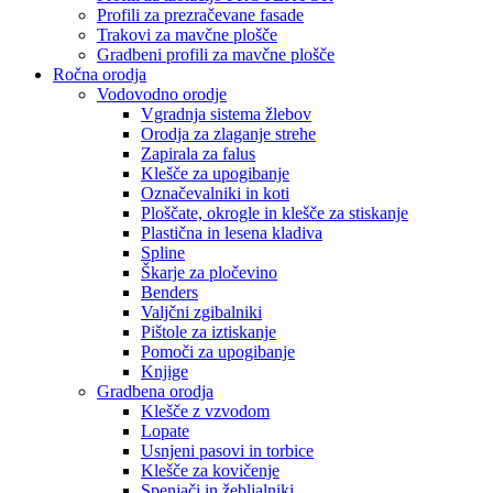
Profili za prezračevane fasade
Trakovi za mavčne plošče
Gradbeni profili za mavčne plošče
Ročna orodja
Vodovodno orodje
Vgradnja sistema žlebov
Orodja za zlaganje strehe
Zapirala za falus
Klešče za upogibanje
Označevalniki in koti
Ploščate, okrogle in klešče za stiskanje
Plastična in lesena kladiva
Spline
Škarje za pločevino
Benders
Valjčni zgibalniki
Pištole za iztiskanje
Pomoči za upogibanje
Knjige
Gradbena orodja
Klešče z vzvodom
Lopate
Usnjeni pasovi in torbice
Klešče za kovičenje
Spenjači in žebljalniki