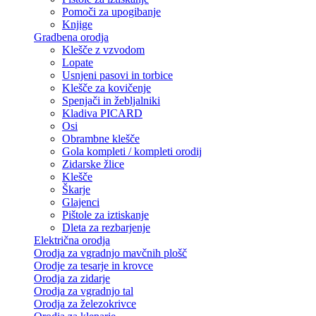
Pomoči za upogibanje
Knjige
Gradbena orodja
Klešče z vzvodom
Lopate
Usnjeni pasovi in torbice
Klešče za kovičenje
Spenjači in žebljalniki
Kladiva PICARD
Osi
Obrambne klešče
Gola kompleti / kompleti orodij
Zidarske žlice
Klešče
Škarje
Glajenci
Pištole za iztiskanje
Dleta za rezbarjenje
Električna orodja
Orodja za vgradnjo mavčnih plošč
Orodje za tesarje in krovce
Orodja za zidarje
Orodja za vgradnjo tal
Orodja za železokrivce