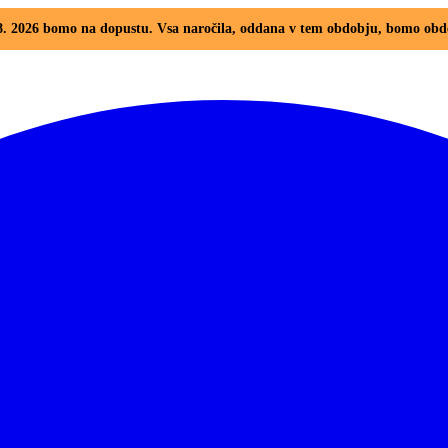
. 8. 2026 bomo na dopustu. Vsa naročila, oddana v tem obdobju, bomo obd