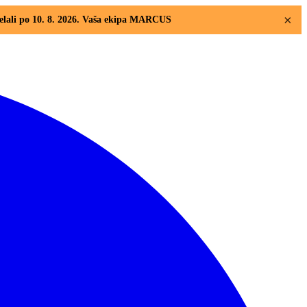
×
elali po 10. 8. 2026. Vaša ekipa MARCUS