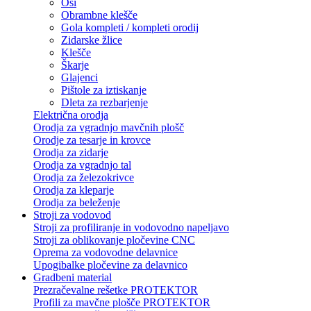
Osi
Obrambne klešče
Gola kompleti / kompleti orodij
Zidarske žlice
Klešče
Škarje
Glajenci
Pištole za iztiskanje
Dleta za rezbarjenje
Električna orodja
Orodja za vgradnjo mavčnih plošč
Orodje za tesarje in krovce
Orodja za zidarje
Orodja za vgradnjo tal
Orodja za železokrivce
Orodja za kleparje
Orodja za beleženje
Stroji za vodovod
Stroji za profiliranje in vodovodno napeljavo
Stroji za oblikovanje pločevine CNC
Oprema za vodovodne delavnice
Upogibalke pločevine za delavnico
Gradbeni material
Prezračevalne rešetke PROTEKTOR
Profili za mavčne plošče PROTEKTOR