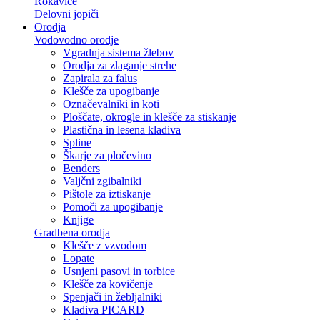
Rokavice
Delovni jopiči
Orodja
Vodovodno orodje
Vgradnja sistema žlebov
Orodja za zlaganje strehe
Zapirala za falus
Klešče za upogibanje
Označevalniki in koti
Ploščate, okrogle in klešče za stiskanje
Plastična in lesena kladiva
Spline
Škarje za pločevino
Benders
Valjčni zgibalniki
Pištole za iztiskanje
Pomoči za upogibanje
Knjige
Gradbena orodja
Klešče z vzvodom
Lopate
Usnjeni pasovi in torbice
Klešče za kovičenje
Spenjači in žebljalniki
Kladiva PICARD