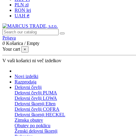
PLN zł
RON lei
UAH ₴
Prijava
0
Košarica
/
Empty
Your cart
×
V vaši košarici ni več izdelkov
Novi izdelki
Razprodaja
Delovni čevlji
Delovni čevlji PUMA
Delovni čevlji LOWA
Delovni škornji Elten
Delovni čevlji COFRA
Delovni škornji HECKEL
Zimska obutev
Obutev po poklicu
Ženski delovni škornji