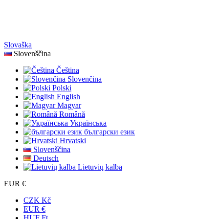
Slovaška
Slovenščina
Čeština
Slovenčina
Polski
English
Magyar
Română
Українська
български език
Hrvatski
Slovenščina
Deutsch
Lietuvių kalba
EUR €
CZK Kč
EUR €
HUF Ft