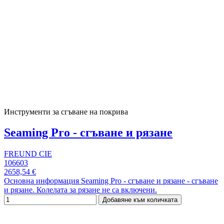
Инструменти за сгъване на покрива
Seaming Pro - сгъване и рязане
FREUND CIE
106603
2658,54 €
Основна информация Seaming Pro - сгъване и рязане - сгъване
и рязане. Колелата за рязане не са включени.
Добавяне към количката