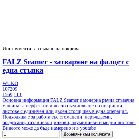
Инструменти за сгъване на покрива
FALZ Seamer - затваряне на фалцет с
една стъпка
WUKO
107209
1569,11 €
Основна информация FALZ Seamer е модерна ръчна сгъвачна
машина за перфектно и лесно съединяване на покривни
листове с единичен или двоен стоящ шев в една операция.
Подходяща е за работа със стоманени, неръждаеми,
боядисани, титаниево-цинкови, алуминиеви и медни листове.
Видеото може да бъде намерено и в youtube
Добавяне към количката