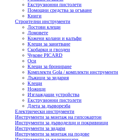
Екструзионни пистолети
Помощни средства за огъване
Книги
Строителни инструменти
Лостови клещи
Ломовете
Кожени колани и калъфи
Клещи за занитване
Скобарки и гвоздеи
Чукове PICARD
Оси
Клещи за брониране
Комплекти Gola / комплекти инструменти
Лъжици за зидария
Клещи
Ножици
Изглаждащи устройства
Екструзионни пистолети
Длета за дърворезба
Електрически инструменти
Инструменти за монтаж на гипсокартон
Инструменти за дърводелци и покривници
Инструменти за зидари
Инструменти за монтаж на подове
Инструменти за железничари