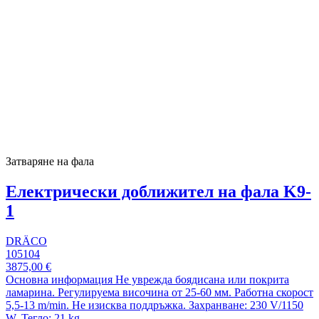
Затваряне на фала
Електрически доближител на фала K9-
1
DRÄCO
105104
3875,00 €
Основна информация Не уврежда боядисана или покрита
ламарина. Регулируема височина от 25-60 мм. Работна скорост
5,5-13 m/min. Не изисква поддръжка. Захранване: 230 V/1150
W, Тегло: 21 kg.