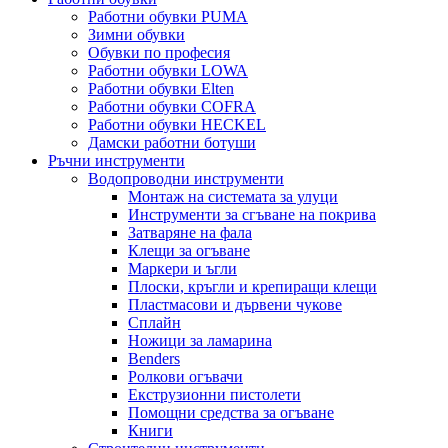
Работни обувки PUMA
Зимни обувки
Обувки по професия
Работни обувки LOWA
Работни обувки Elten
Работни обувки COFRA
Работни обувки HECKEL
Дамски работни ботуши
Ръчни инструменти
Водопроводни инструменти
Монтаж на системата за улуци
Инструменти за сгъване на покрива
Затваряне на фала
Клещи за огъване
Маркери и ъгли
Плоски, кръгли и крепиращи клещи
Пластмасови и дървени чукове
Сплайн
Ножици за ламарина
Benders
Ролкови огъвачи
Екструзионни пистолети
Помощни средства за огъване
Книги