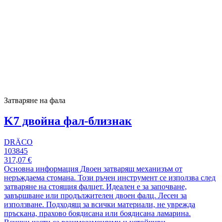
Затваряне на фала
K7 двойна фал-близнак
DRÄCO
103845
317,07 €
Основна информация Двоен затварящ механизъм от
неръждаема стомана. Този ръчен инструмент се използва след
затваряне на стоящия фалцет. Идеален е за започване,
завършване или продължителен двоен фалц. Лесен за
използване. Подходящ за всички материали, не уврежда
пръскана, прахово боядисана или боядисана ламарина.