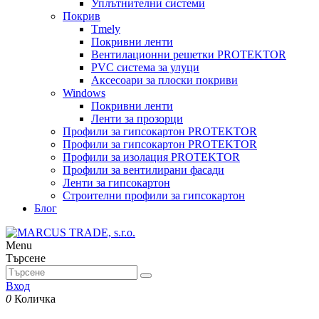
Уплътнителни системи
Покрив
Tmely
Покривни ленти
Вентилационни решетки PROTEKTOR
PVC система за улуци
Аксесоари за плоски покриви
Windows
Покривни ленти
Ленти за прозорци
Профили за гипсокартон PROTEKTOR
Профили за гипсокартон PROTEKTOR
Профили за изолация PROTEKTOR
Профили за вентилирани фасади
Ленти за гипсокартон
Строителни профили за гипсокартон
Блог
Menu
Търсене
Вход
0
Количка