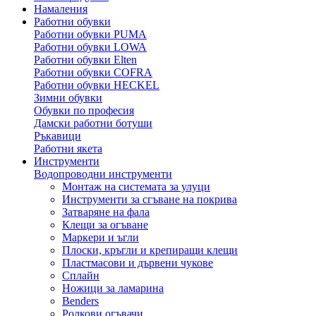
Намаления
Работни обувки
Работни обувки PUMA
Работни обувки LOWA
Работни обувки Elten
Работни обувки COFRA
Работни обувки HECKEL
Зимни обувки
Обувки по професия
Дамски работни ботуши
Ръкавици
Работни якета
Инструменти
Водопроводни инструменти
Монтаж на системата за улуци
Инструменти за сгъване на покрива
Затваряне на фала
Клещи за огъване
Маркери и ъгли
Плоски, кръгли и крепиращи клещи
Пластмасови и дървени чукове
Сплайн
Ножици за ламарина
Benders
Ролкови огъвачи