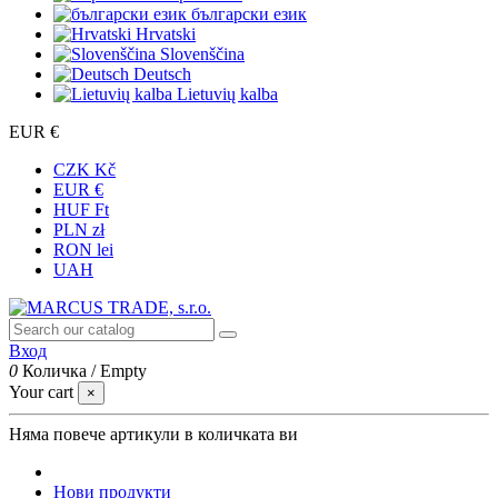
български език
Hrvatski
Slovenščina
Deutsch
Lietuvių kalba
EUR €
CZK Kč
EUR €
HUF Ft
PLN zł
RON lei
UAH
Вход
0
Количка
/
Empty
Your cart
×
Няма повече артикули в количката ви
Нови продукти