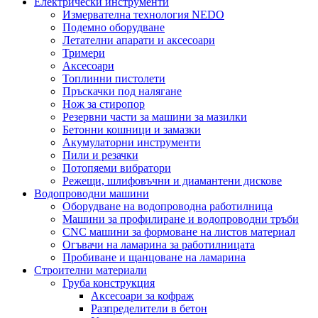
Електрически инструменти
Измервателна технология NEDO
Подемно оборудване
Летателни апарати и аксесоари
Тримери
Аксесоари
Топлинни пистолети
Пръскачки под налягане
Нож за стиропор
Резервни части за машини за мазилки
Бетонни кошници и замазки
Акумулаторни инструменти
Пили и резачки
Потопяеми вибратори
Режещи, шлифовъчни и диамантени дискове
Водопроводни машини
Оборудване на водопроводна работилница
Машини за профилиране и водопроводни тръби
CNC машини за формоване на листов материал
Огъвачи на ламарина за работилницата
Пробиване и щанцоване на ламарина
Строителни материали
Груба конструкция
Аксесоари за кофраж
Разпределители в бетон