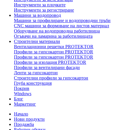
Инструменти за плочките
Инструменти за регистриране
Машини за водопровод
Машини за профилиране и водопроводни тръби
CNC машини за формоване на листов материал
Оборудване на водопроводна работилница
Огъвачи на ламарина за работилницата
Строителни материали
Вентилационни решетки PROTEKTOR
Профили за гипсокартон PROTEKTOR
Профили за гипсокартон PROTEKTOR
Профили за изолация PROTEKTOR
Профили за вентилирани фасади
Ленти за гипсокартон
Строителни профили за гипсокартон
Груба конструкция
Покрив
Windows
Блог
Маркетинг
Начало
Нови продукти
Продажба
Работни обувки