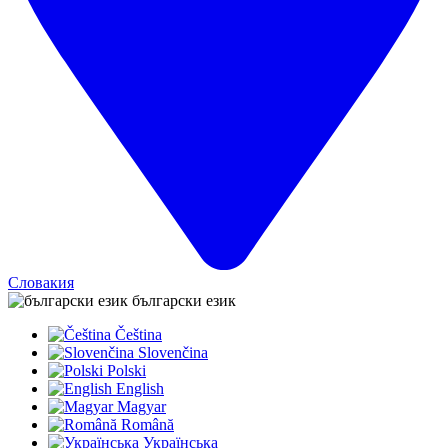
Словакия
български език
Čeština
Slovenčina
Polski
English
Magyar
Română
Українська