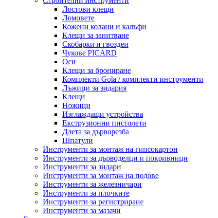
Строителни инструменти
Лостови клещи
Ломовете
Кожени колани и калъфи
Клещи за занитване
Скобарки и гвоздеи
Чукове PICARD
Оси
Клещи за брониране
Комплекти Gola / комплекти инструменти
Лъжици за зидария
Клещи
Ножици
Изглаждащи устройства
Екструзионни пистолети
Длета за дърворезба
Шпатули
Инструменти за монтаж на гипсокартон
Инструменти за дърводелци и покривници
Инструменти за зидари
Инструменти за монтаж на подове
Инструменти за железничари
Инструменти за плочките
Инструменти за регистриране
Инструменти за мазачи