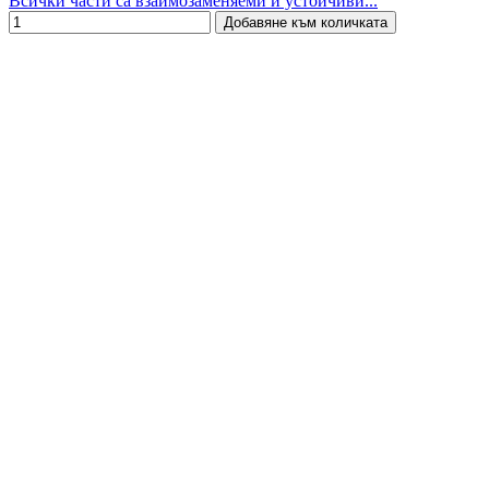
Всички части са взаимозаменяеми и устойчиви...
Добавяне към количката