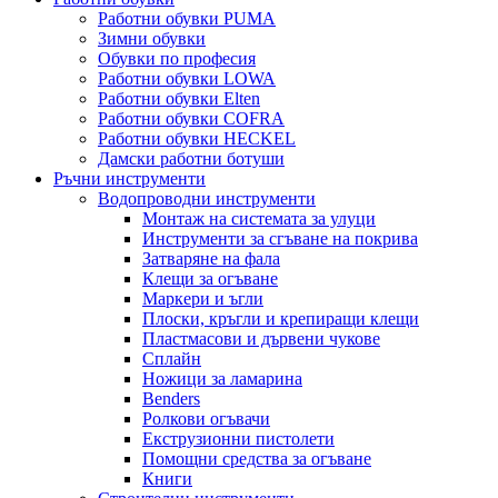
Работни обувки PUMA
Зимни обувки
Обувки по професия
Работни обувки LOWA
Работни обувки Elten
Работни обувки COFRA
Работни обувки HECKEL
Дамски работни ботуши
Ръчни инструменти
Водопроводни инструменти
Монтаж на системата за улуци
Инструменти за сгъване на покрива
Затваряне на фала
Клещи за огъване
Маркери и ъгли
Плоски, кръгли и крепиращи клещи
Пластмасови и дървени чукове
Сплайн
Ножици за ламарина
Benders
Ролкови огъвачи
Екструзионни пистолети
Помощни средства за огъване
Книги