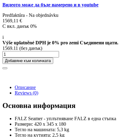
Видеото може да бъде намерено и в youtube
Predfaktúra - Na objednávku
1569,11 €
С вкл. данък 0%
i
Výše uplatněné DPH je 0% pro zemi Съединени щати.
1569.11 (без данък)
Добавяне към количката
Описание
Reviews
(0)
Основна информация
FALZ Seamer - уплътняване FALZ в една стъпка
Размери: 420 x 345 x 180
Тегло на машината: 5,3 kg
Тегло на кутията: 2,5 kg