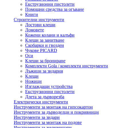
Екструзионни пистолети
Помощни средства за огъване
Книги
Строителни инструменти
Лостови клещи
Ломовете
Кожени колани и калъфи
Клещи за занитване
Скобарки и гвоздеи
Чукове PICARD
Оси
Клещи за брониране
Комплекти Gola / комплекти инструменти
Лъжици за зидария
Клещи
Ножици
Изглаждащи устройства
Екструзионни пистолети
Длета за дърворезба
Електрически инструменти
Инструменти за монтаж на гипсокартон
Инструменти за дърводелци и покривници
Инструменти за зидари
Инструменти за монтаж на подове
Инструменти за железничари