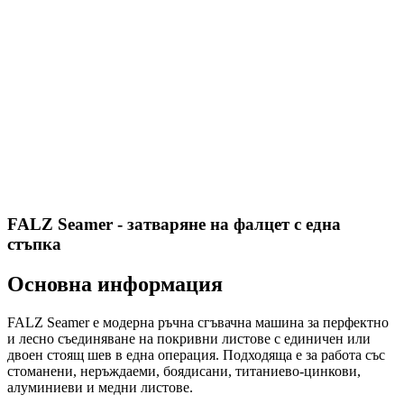
FALZ Seamer - затваряне на фалцет с една
стъпка
Основна информация
FALZ Seamer е модерна ръчна сгъвачна машина за перфектно
и лесно съединяване на покривни листове с единичен или
двоен стоящ шев в една операция. Подходяща е за работа със
стоманени, неръждаеми, боядисани, титаниево-цинкови,
алуминиеви и медни листове.