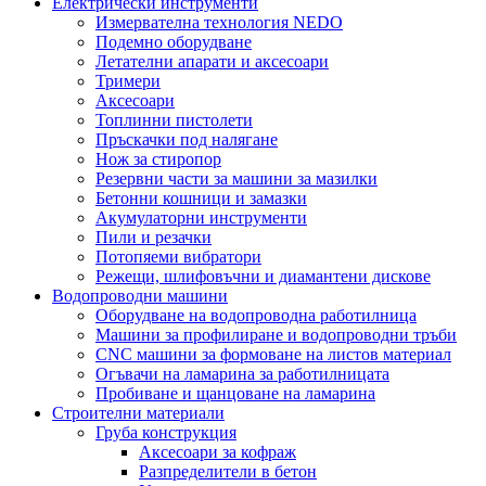
Електрически инструменти
Измервателна технология NEDO
Подемно оборудване
Летателни апарати и аксесоари
Тримери
Аксесоари
Топлинни пистолети
Пръскачки под налягане
Нож за стиропор
Резервни части за машини за мазилки
Бетонни кошници и замазки
Акумулаторни инструменти
Пили и резачки
Потопяеми вибратори
Режещи, шлифовъчни и диамантени дискове
Водопроводни машини
Оборудване на водопроводна работилница
Машини за профилиране и водопроводни тръби
CNC машини за формоване на листов материал
Огъвачи на ламарина за работилницата
Пробиване и щанцоване на ламарина
Строителни материали
Груба конструкция
Аксесоари за кофраж
Разпределители в бетон