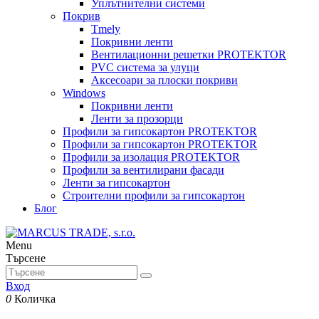
Уплътнителни системи
Покрив
Tmely
Покривни ленти
Вентилационни решетки PROTEKTOR
PVC система за улуци
Аксесоари за плоски покриви
Windows
Покривни ленти
Ленти за прозорци
Профили за гипсокартон PROTEKTOR
Профили за гипсокартон PROTEKTOR
Профили за изолация PROTEKTOR
Профили за вентилирани фасади
Ленти за гипсокартон
Строителни профили за гипсокартон
Блог
Menu
Търсене
Вход
0
Количка