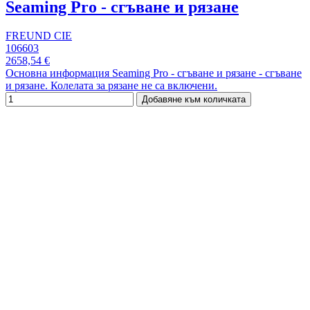
Seaming Pro - сгъване и рязане
FREUND CIE
106603
2658,54 €
Основна информация Seaming Pro - сгъване и рязане - сгъване
и рязане. Колелата за рязане не са включени.
Добавяне към количката