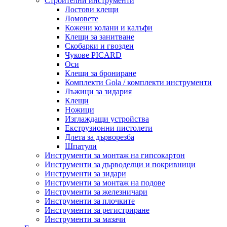
Строителни инструменти
Лостови клещи
Ломовете
Кожени колани и калъфи
Клещи за занитване
Скобарки и гвоздеи
Чукове PICARD
Оси
Клещи за брониране
Комплекти Gola / комплекти инструменти
Лъжици за зидария
Клещи
Ножици
Изглаждащи устройства
Екструзионни пистолети
Длета за дърворезба
Шпатули
Инструменти за монтаж на гипсокартон
Инструменти за дърводелци и покривници
Инструменти за зидари
Инструменти за монтаж на подове
Инструменти за железничари
Инструменти за плочките
Инструменти за регистриране
Инструменти за мазачи