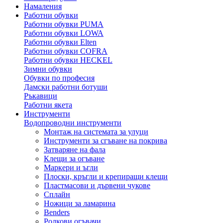
Намаления
Работни обувки
Работни обувки PUMA
Работни обувки LOWA
Работни обувки Elten
Работни обувки COFRA
Работни обувки HECKEL
Зимни обувки
Обувки по професия
Дамски работни ботуши
Ръкавици
Работни якета
Инструменти
Водопроводни инструменти
Монтаж на системата за улуци
Инструменти за сгъване на покрива
Затваряне на фала
Клещи за огъване
Маркери и ъгли
Плоски, кръгли и крепиращи клещи
Пластмасови и дървени чукове
Сплайн
Ножици за ламарина
Benders
Ролкови огъвачи