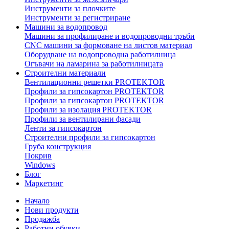
Инструменти за плочките
Инструменти за регистриране
Машини за водопровод
Машини за профилиране и водопроводни тръби
CNC машини за формоване на листов материал
Оборудване на водопроводна работилница
Огъвачи на ламарина за работилницата
Строителни материали
Вентилационни решетки PROTEKTOR
Профили за гипсокартон PROTEKTOR
Профили за гипсокартон PROTEKTOR
Профили за изолация PROTEKTOR
Профили за вентилирани фасади
Ленти за гипсокартон
Строителни профили за гипсокартон
Груба конструкция
Покрив
Windows
Блог
Маркетинг
Начало
Нови продукти
Продажба
Работни обувки