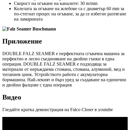
Скорост на огъване на каналите: 30 m/min
Колелата за огъване на жлебове са с диаметър 60 mm за
по-стегнат процес на огъване, за да се избегне разтягане
на ламарината
Приложение
DOUBLE FALZ SEAMER е перфектната сгъвачна машина за
перфектно и лесно съединяване на двойни гънки в една
операция. DOUBLE FALZ SEAMER е подходяща за
материали от неръждаема стомана, стомана, алуминий, мед и
титаниев цинк. Устройството работи с акумулаторна
бормашина. Най-лекият и бърз уред за създаване на единични
и двойни фалцове с една операция
Видео
Гледайте кратка демонстрация на Falco Closer в youtube