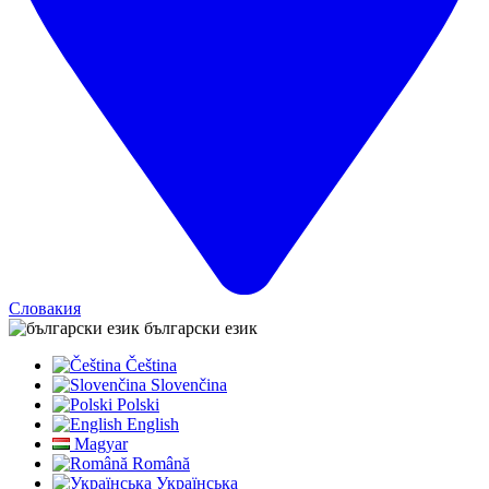
Словакия
български език
Čeština
Slovenčina
Polski
English
Magyar
Română
Українська