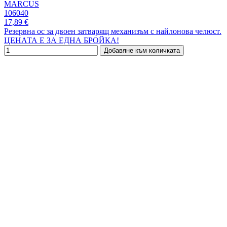
MARCUS
106040
17,89 €
Резервна ос за двоен затварящ механизъм с найлонова челюст.
ЦЕНАТА Е ЗА ЕДНА БРОЙКА!
Добавяне към количката