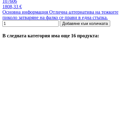
107606
1808,33 €
Основна информация Отлична алтернатива на тежките
пиколо затваряне на фалко се прави в една стъпка.
Добавяне към количката
В следната категория има още 16 продукта: