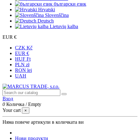
български език
Hrvatski
Slovenščina
Deutsch
Lietuvių kalba
EUR €
CZK Kč
EUR €
HUF Ft
PLN zł
RON lei
UAH
Вход
0
Количка
/
Empty
Your cart
×
Няма повече артикули в количката ви
Нови продукти