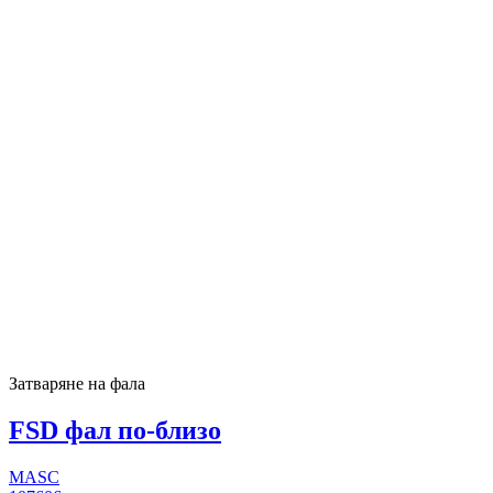
Затваряне на фала
FSD фал по-близо
MASC