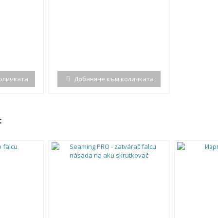
оличката
Добавяне към количката
: