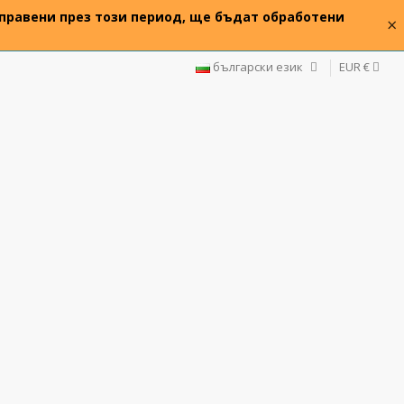
 направени през този период, ще бъдат обработени
×
български език
EUR €