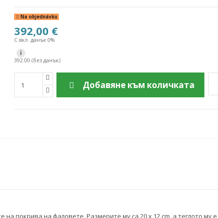
Na objednávku
392,00 €
С вкл. данък 0%
i
392.00 (без данък)
Добавяне към количката
на покрива на фаловете. Размерите му са 20 x 12 cm, а теглото му е 