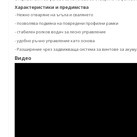
Характеристики и предимства
- Нежно отваряне на ъгъла и свалянето
- позволява подмяна на повредени профилни рамки
- стабилен ролков водач за лесно управление
- удобно ръчно управление като основа
- Разширение чрез задвижваща система за винтове за акум
Видео