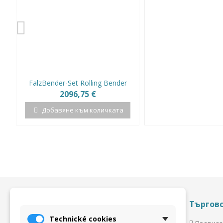
FalzBender-Set Rolling Bender
2096,75 €
Добавяне към количката
Полезна информация
Търгов
Technické cookies