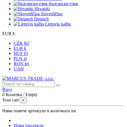
български език
Hrvatski
Slovenščina
Deutsch
Lietuvių kalba
EUR €
CZK Kč
EUR €
HUF Ft
PLN zł
RON lei
UAH
Вход
0
Количка
/
Empty
Your cart
×
Няма повече артикули в количката ви
Нови продукти