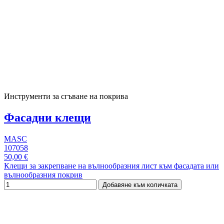
Инструменти за сгъване на покрива
Фасадни клещи
MASC
107058
50,00 €
Клещи за закрепване на вълнообразния лист към фасадата или
вълнообразния покрив
Добавяне към количката