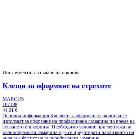
Инструменти за сгъване на покрива
Клещи за оформяне на стрехите
MARCUS
107198
44,91 €
Основна информация Клещите за оформяне на корнизи се
използват за оформяне на профилирана ламарина по време на
сгъването ѝ в корниза. Необходимо условие при монтажа на
вълнообразната ламарина е да се предотврати навлизането на
вода във фугите на вълнообразната ламарина.