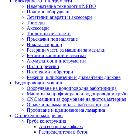
Електрически инструменти
Измервателна технология NEDO
Подемно оборудване
Летателни апарати и аксесоари
Тримери
Аксесоари
Топлинни пистолети
Пръскачки под налягане
Нож за стиропор
Резервни части за машини за мазилки
Бетонни кошници и замазки
Акумулаторни инструменти
Пили и резачки
Потопяеми вибратори
Режещи, шлифовъчни и диамантени дискове
Водопроводни машини
Оборудване на водопроводна работилница
Машини за профилиране и водопроводни тръби
CNC машини за формоване на листов материал
Огъвачи на ламарина за работилницата
Пробиване и щанцоване на ламарина
Строителни материали
Груба конструкция
Аксесоари за кофраж
Разпределители в бетон