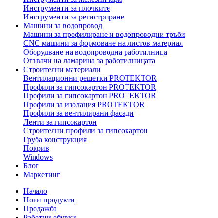
Инструменти за плочките
Инструменти за регистриране
Машини за водопровод
Машини за профилиране и водопроводни тръби
CNC машини за формоване на листов материал
Оборудване на водопроводна работилница
Огъвачи на ламарина за работилницата
Строителни материали
Вентилационни решетки PROTEKTOR
Профили за гипсокартон PROTEKTOR
Профили за гипсокартон PROTEKTOR
Профили за изолация PROTEKTOR
Профили за вентилирани фасади
Ленти за гипсокартон
Строителни профили за гипсокартон
Груба конструкция
Покрив
Windows
Блог
Маркетинг
Начало
Нови продукти
Продажба
Работни обувки