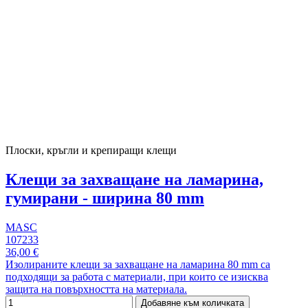
Плоски, кръгли и крепиращи клещи
Клещи за захващане на ламарина,
гумирани - ширина 80 mm
MASC
107233
36,00 €
Изолираните клещи за захващане на ламарина 80 mm са
подходящи за работа с материали, при които се изисква
защита на повърхността на материала.
Добавяне към количката