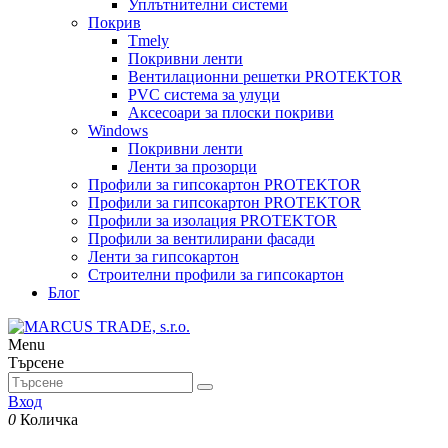
Уплътнителни системи
Покрив
Tmely
Покривни ленти
Вентилационни решетки PROTEKTOR
PVC система за улуци
Аксесоари за плоски покриви
Windows
Покривни ленти
Ленти за прозорци
Профили за гипсокартон PROTEKTOR
Профили за гипсокартон PROTEKTOR
Профили за изолация PROTEKTOR
Профили за вентилирани фасади
Ленти за гипсокартон
Строителни профили за гипсокартон
Блог
Menu
Търсене
Вход
0
Количка