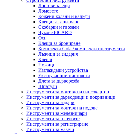
Строителни инструменти
Лостови клещи
Ломовете
Кожени колани и калъфи
Клещи за занитване
Скобарки и гвоздеи
Чукове PICARD
Оси
Клещи за брониране
Комплекти Gola / комплекти инструменти
Лъжици за зидария
Клещи
Ножици
Изглаждащи устройства
Екструзионни пистолети
Длета за дърворезба
Шпатули
Инструменти за монтаж на гипсокартон
Инструменти за дърводелци и покривници
Инструменти за зидари
Инструменти за монтаж на подове
Инструменти за железничари
Инструменти за плочките
Инструменти за регистриране
Инструменти за мазачи