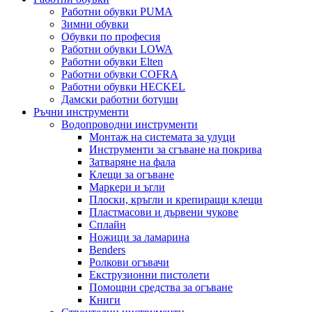
Работни обувки PUMA
Зимни обувки
Обувки по професия
Работни обувки LOWA
Работни обувки Elten
Работни обувки COFRA
Работни обувки HECKEL
Дамски работни ботуши
Ръчни инструменти
Водопроводни инструменти
Монтаж на системата за улуци
Инструменти за сгъване на покрива
Затваряне на фала
Клещи за огъване
Маркери и ъгли
Плоски, кръгли и крепиращи клещи
Пластмасови и дървени чукове
Сплайн
Ножици за ламарина
Benders
Ролкови огъвачи
Екструзионни пистолети
Помощни средства за огъване
Книги