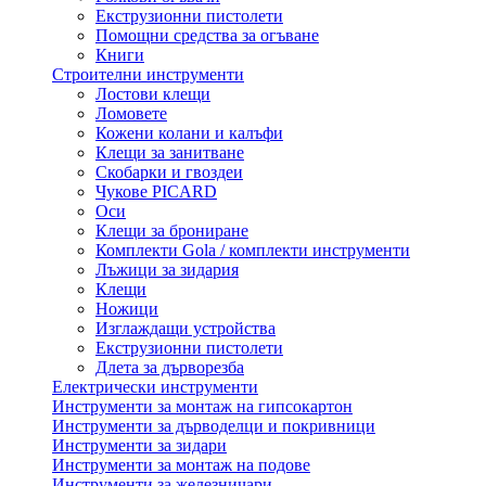
Екструзионни пистолети
Помощни средства за огъване
Книги
Строителни инструменти
Лостови клещи
Ломовете
Кожени колани и калъфи
Клещи за занитване
Скобарки и гвоздеи
Чукове PICARD
Оси
Клещи за брониране
Комплекти Gola / комплекти инструменти
Лъжици за зидария
Клещи
Ножици
Изглаждащи устройства
Екструзионни пистолети
Длета за дърворезба
Електрически инструменти
Инструменти за монтаж на гипсокартон
Инструменти за дърводелци и покривници
Инструменти за зидари
Инструменти за монтаж на подове
Инструменти за железничари