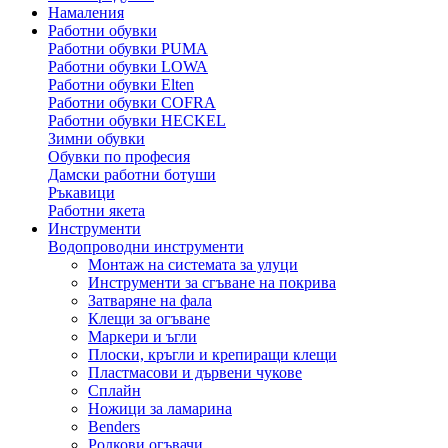
Намаления
Работни обувки
Работни обувки PUMA
Работни обувки LOWA
Работни обувки Elten
Работни обувки COFRA
Работни обувки HECKEL
Зимни обувки
Обувки по професия
Дамски работни ботуши
Ръкавици
Работни якета
Инструменти
Водопроводни инструменти
Монтаж на системата за улуци
Инструменти за сгъване на покрива
Затваряне на фала
Клещи за огъване
Маркери и ъгли
Плоски, кръгли и крепиращи клещи
Пластмасови и дървени чукове
Сплайн
Ножици за ламарина
Benders
Ролкови огъвачи