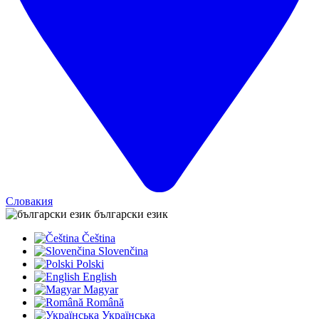
Словакия
български език
Čeština
Slovenčina
Polski
English
Magyar
Română
Українська