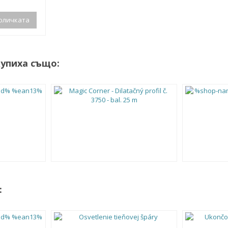
оличката
купиха също:
: