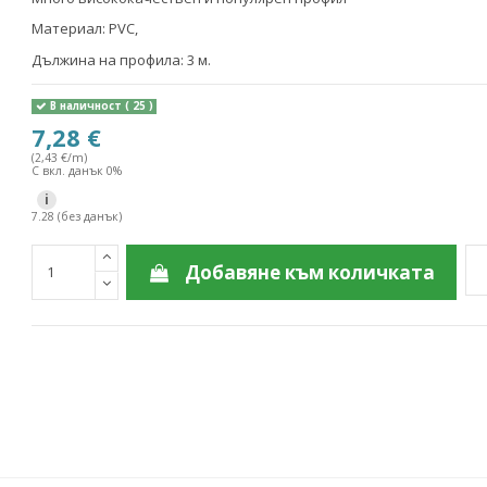
Материал: PVC,
Дължина на профила: 3 м.
В наличност
( 25 )
7,28 €
(2,43 €/m)
С вкл. данък 0%
i
7.28 (без данък)
Добавяне към количката