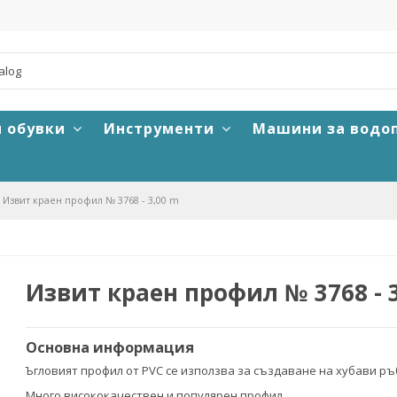
и обувки
Инструменти
Машини за водо
Извит краен профил № 3768 - 3,00 m
Извит краен профил № 3768 - 
Основна информация
Ъгловият профил от PVC се използва за създаване на хубави ръ
Много висококачествен и популярен профил