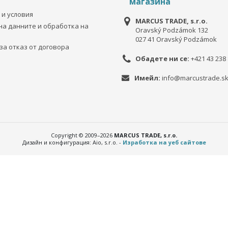
магазина
 и условия
MARCUS TRADE, s.r.o.
на данните и обработка на
Oravský Podzámok 132
027 41 Oravský Podzámok
за отказ от договора
Обадете ни се:
+421 43 238 
Имейл:
info@marcustrade.s
Copyright © 2009–2026
MARCUS TRADE, s.r.o.
Дизайн и конфигурация: Aio, s.r.o. -
Изработка на уеб сайтове