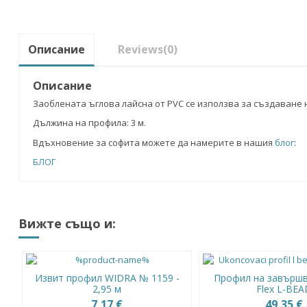
Описание
Reviews
(0)
Описание
Заоблената ъглова лайсна от PVC се използва за създаване 
Дължина на профила: 3 м.
Вдъхновение за софита можете да намерите в нашия
блог
:
БЛОГ
Вижте също и:
Извит профил WIDRA № 1159 -
Профил на завършва
2,95 м
Flex L-BEA
7,17 €
49,35 €