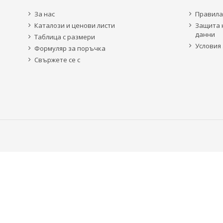
За нас
Правила
Каталози и ценови листи
Защита 
данни
Таблица с размери
Условия 
Формуляр за поръчка
Свържете се с