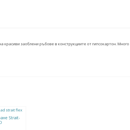
на красиви заоблени ръбове в конструкциите от гипсокартон. Много
не Strait-
D