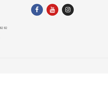
82 82
k