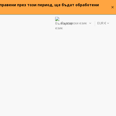
 направени през този период, ще бъдат обработени
×
български език
EUR €