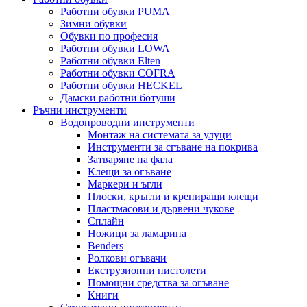
Работни обувки PUMA
Зимни обувки
Обувки по професия
Работни обувки LOWA
Работни обувки Elten
Работни обувки COFRA
Работни обувки HECKEL
Дамски работни ботуши
Ръчни инструменти
Водопроводни инструменти
Монтаж на системата за улуци
Инструменти за сгъване на покрива
Затваряне на фала
Клещи за огъване
Маркери и ъгли
Плоски, кръгли и крепиращи клещи
Пластмасови и дървени чукове
Сплайн
Ножици за ламарина
Benders
Ролкови огъвачи
Екструзионни пистолети
Помощни средства за огъване
Книги