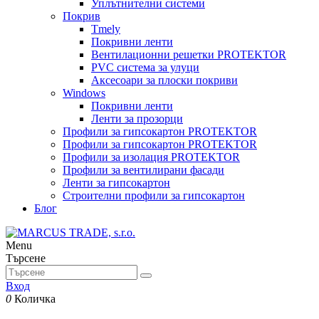
Уплътнителни системи
Покрив
Tmely
Покривни ленти
Вентилационни решетки PROTEKTOR
PVC система за улуци
Аксесоари за плоски покриви
Windows
Покривни ленти
Ленти за прозорци
Профили за гипсокартон PROTEKTOR
Профили за гипсокартон PROTEKTOR
Профили за изолация PROTEKTOR
Профили за вентилирани фасади
Ленти за гипсокартон
Строителни профили за гипсокартон
Блог
Menu
Търсене
Вход
0
Количка