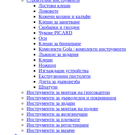
Строителни инструменти
Лостови клещи
Ломовете
Кожени колани и калъфи
Клещи за занитване
Скобарки и гвоздеи
Чукове PICARD
Оси
Клещи за брониране
Комплекти Gola / комплекти инструменти
Лъжици за зидария
Клещи
Ножици
Изглаждащи устройства
Екструзионни пистолети
Длета за дърворезба
Шпатули
Инструменти за монтаж на гипсокартон
Инструменти за дърводелци и покривници
Инструменти за зидари
Инструменти за монтаж на подове
Инструменти за железничари
Инструменти за плочките
Инструменти за регистриране
Инструменти за мазачи