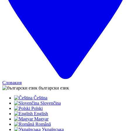
Словакия
български език
Čeština
Slovenčina
Polski
English
Magyar
Română
Українська