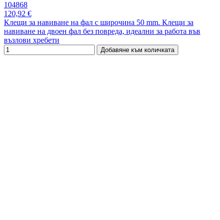
104868
120,92 €
Клещи за навиване на фал с широчина 50 mm. Клещи за
навиване на двоен фал без повреда, идеални за работа във
възлови хребети
Добавяне към количката