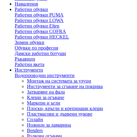
Намаления
Работни обувки
Работни обувки PUMA
Работни обувки LOWA
Работни обувки Elten
Работни обувки COFRA
Работни обувки HECKEL
Зимни обувки
Обувки по професия
Дамски работни ботуши
Ръкавици
Работни якета
Инструменти
Водопроводни инструменти
Монтаж на системата за улуци
Инструменти за сгъване на покрива
Затваряне на фала
Клещи за огъване
Маркери и ъгли
Плоски, кръгли и крепиращи клещи
Пластмасови и дървени чукове
Сплайн
Ножици за ламарина
Benders
Ролкови огъвачи