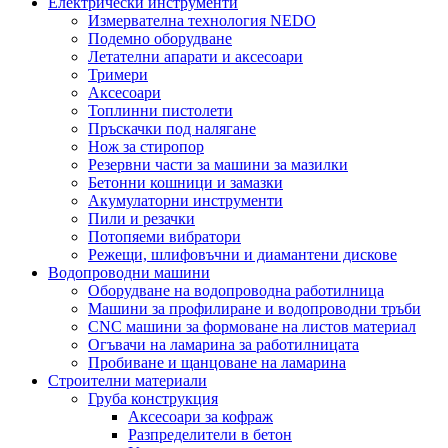
Електрически инструменти
Измервателна технология NEDO
Подемно оборудване
Летателни апарати и аксесоари
Тримери
Аксесоари
Топлинни пистолети
Пръскачки под налягане
Нож за стиропор
Резервни части за машини за мазилки
Бетонни кошници и замазки
Акумулаторни инструменти
Пили и резачки
Потопяеми вибратори
Режещи, шлифовъчни и диамантени дискове
Водопроводни машини
Оборудване на водопроводна работилница
Машини за профилиране и водопроводни тръби
CNC машини за формоване на листов материал
Огъвачи на ламарина за работилницата
Пробиване и щанцоване на ламарина
Строителни материали
Груба конструкция
Аксесоари за кофраж
Разпределители в бетон