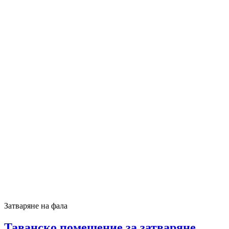
Затваряне на фала
Таванско помещение за затваряне