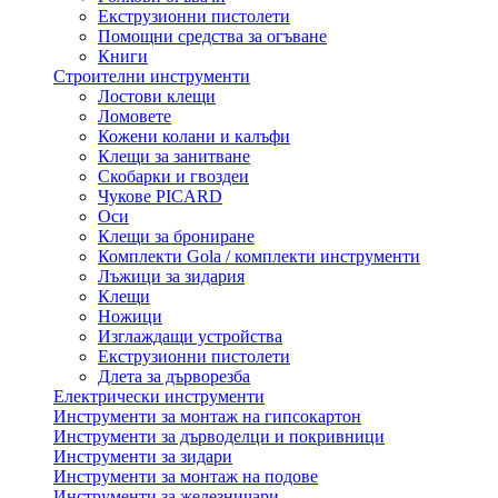
Екструзионни пистолети
Помощни средства за огъване
Книги
Строителни инструменти
Лостови клещи
Ломовете
Кожени колани и калъфи
Клещи за занитване
Скобарки и гвоздеи
Чукове PICARD
Оси
Клещи за брониране
Комплекти Gola / комплекти инструменти
Лъжици за зидария
Клещи
Ножици
Изглаждащи устройства
Екструзионни пистолети
Длета за дърворезба
Електрически инструменти
Инструменти за монтаж на гипсокартон
Инструменти за дърводелци и покривници
Инструменти за зидари
Инструменти за монтаж на подове
Инструменти за железничари