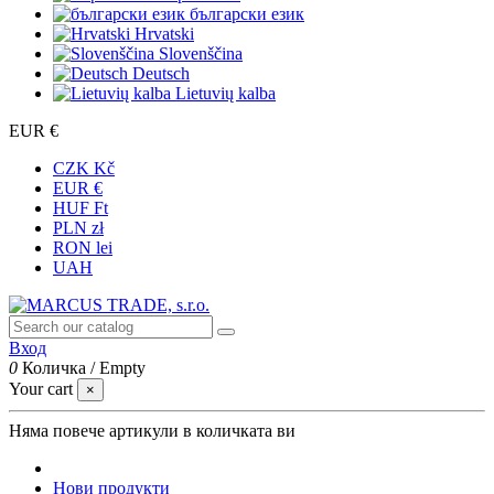
български език
Hrvatski
Slovenščina
Deutsch
Lietuvių kalba
EUR €
CZK Kč
EUR €
HUF Ft
PLN zł
RON lei
UAH
Вход
0
Количка
/
Empty
Your cart
×
Няма повече артикули в количката ви
Нови продукти