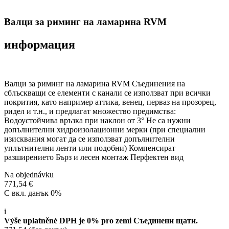
Валци за риминг на ламарина RVM
информация
Валци за риминг на ламарина RVM Съединения на
сблъскващи се елементи с канали се използват при всички
покрития, като например аттика, венец, перваз на прозорец,
ридел и т.н., и предлагат множество предимства:
Водоустойчива връзка при наклон от 3° Не са нужни
допълнителни хидроизолационни мерки (при специални
изисквания могат да се използват допълнителни
уплътнителни ленти или подобни) Компенсират
разширението Бърз и лесен монтаж Перфектен вид
Na objednávku
771,54 €
С вкл. данък 0%
i
Výše uplatněné DPH je 0% pro zemi Съединени щати.