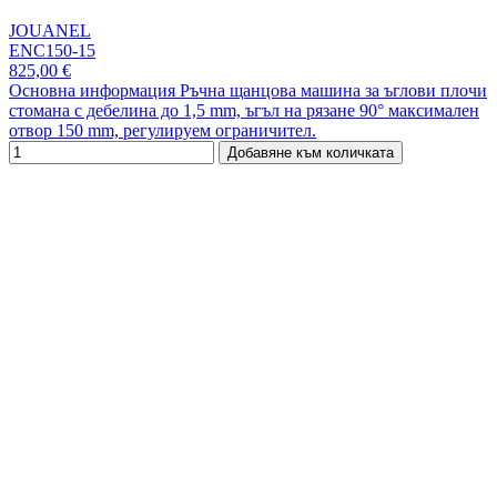
JOUANEL
ENC150-15
825,00 €
Основна информация Ръчна щанцова машина за ъглови плочи
стомана с дебелина до 1,5 mm, ъгъл на рязане 90° максимален
отвор 150 mm, регулируем ограничител.
Добавяне към количката