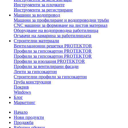
Инструменти за плочките
Инструменти за регистриране
Машини за водопровод
Машини за профилиране и водопроводни тръби
CNC машини за формоване на листов материал
Оборудване на водопроводна работилница
Огъвачи на ламарина за работилницата
Строителни материали
Вентилационни решетки PROTEKTOR
Профили за гипсокартон PROTEKTOR
Профили за гипсокартон PROTEKTOR
Профили за изолация PROTEKTOR
Профили за вентилирани фасади
Ленти за гипсокартон
Строителни профили за гипсокартон
Груба конструкция
Покрив
Windows
Блог
Маркетинг
Начало
Нови продукти
Продажба
Работни обувки