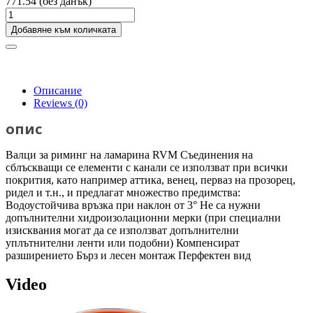
771.54 (без данък)
Добавяне към количката
Описание
Reviews
(0)
опис
Валци за риминг на ламарина RVM Съединения на
сблъскващи се елементи с канали се използват при всички
покрития, като например аттика, венец, перваз на прозорец,
ридел и т.н., и предлагат множество предимства:
Водоустойчива връзка при наклон от 3° Не са нужни
допълнителни хидроизолационни мерки (при специални
изисквания могат да се използват допълнителни
уплътнителни ленти или подобни) Компенсират
разширението Бърз и лесен монтаж Перфектен вид
Video