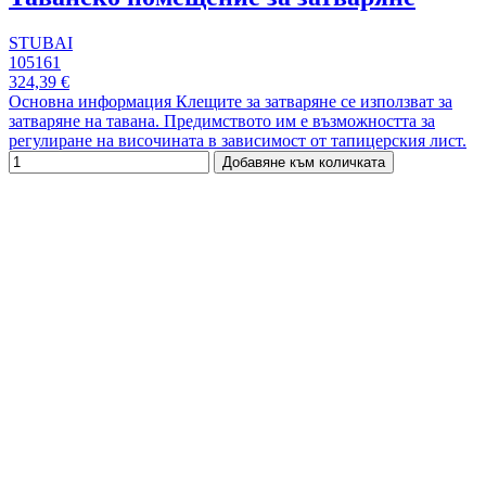
STUBAI
105161
324,39 €
Основна информация Клещите за затваряне се използват за
затваряне на тавана. Предимството им е възможността за
регулиране на височината в зависимост от тапицерския лист.
Добавяне към количката