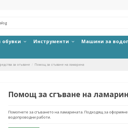
и обувки
Инструменти
Машини за водо
едства за огъване
Помощ за сгъване на ламарина
Помощ за сгъване на ламари
Помогнете за сгъването на ламарината. Подходящ за оформяне 
водопроводни работи.