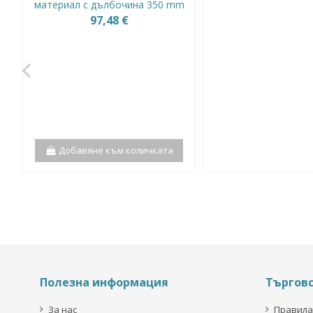
материал с дълбочина 350 mm
97,48 €
Добавяне към количката
Полезна информация
Търгов
За нас
Правила