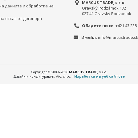
MARCUS TRADE, s.r.o.
на данните и обработка на
Oravský Podzámok 132
027 41 Oravský Podzámok
за отказ от договора
Обадете ни се:
+421 43 238 
Имейл:
info@marcustrade.s
Copyright © 2009–2026
MARCUS TRADE, s.r.o.
Дизайн и конфигурация: Aio, s.r.o. -
Изработка на уеб сайтове