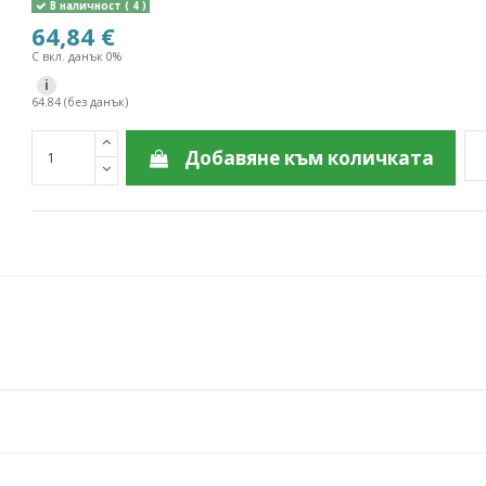
В наличност
( 4 )
64,84 €
С вкл. данък 0%
i
64.84 (без данък)
Добавяне към количката