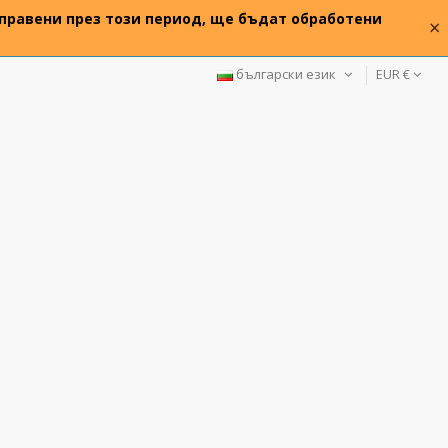
 направени през този период, ще бъдат обработени
×
български език
EUR €