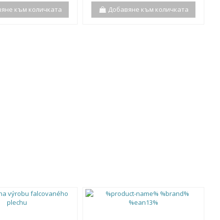
яне към количката
Добавяне към количката
Р