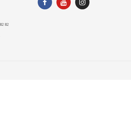
82 82
k