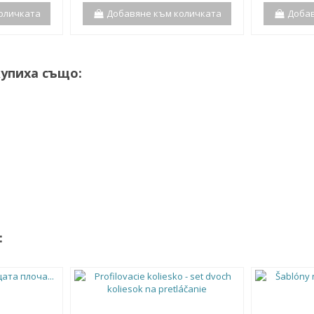
оличката
Добавяне към количката
Добав
купиха също:
: