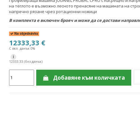
Профилираща машина JOUANEL PROBAC CPRO с насрещно и напреч
на теглото е възможно лесното пренасяне на машината на стро
напречно рязане чрез ротационни ножици
В комплекта е включен брояч и може да се достави направ
Na objednávku
12333,33 €
С вкл. данък 0%
i
12333.33 (без данък)
Добавяне към количката