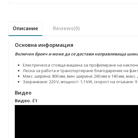
Описание
Reviews
(0)
Основна информация
Включен брояч и може да се достави направляваща шина 
Електрическа стояща машина за профилиране на наклон
Лесна за работа и транспортиране благодарение на факта
Макс. ширина: 800 мм, мин. ширина: 260 мм и 140 мм, макс.
Захранване: 220 V, мощност: 1,1 kW, скорост на огъване: 
Видео
Видео. č1