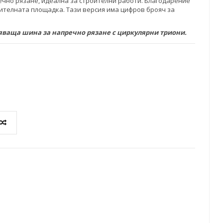
но рязане, идеална за строителни работи. Благодарение
ителната площадка. Тази версия има цифров брояч за
ляваща шина за напречно рязане с циркулярни триони.