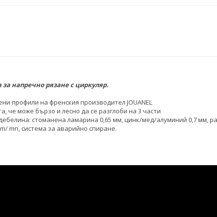
за напречно рязане с циркуляр.
ени профили на френския производител JOUANEL
, че може бързо и лесно да се разглоби на 3 части
 дебелина: стоманена ламарина 0,65 мм, цинк/мед/алуминий 0,7 мм, раз
9 m/ mn, система за аварийно спиране.