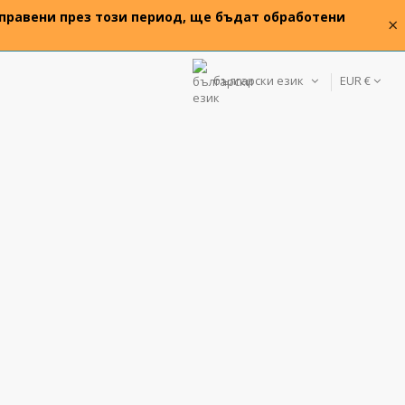
 направени през този период, ще бъдат обработени
×
български език
EUR €