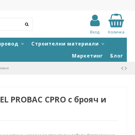
Вход
Количка
провод
Строителни материали
Маркетинг
Блог
язане
 PROBAC CPRO с брояч и