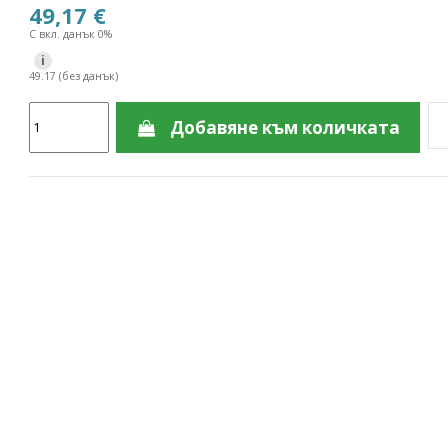
49,17 €
С вкл. данък 0%
i
49.17 (без данък)
Добавяне към количката