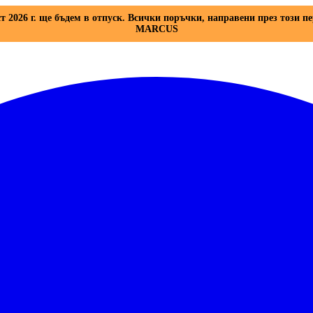
ст 2026 г. ще бъдем в отпуск. Всички поръчки, направени през този пе
MARCUS