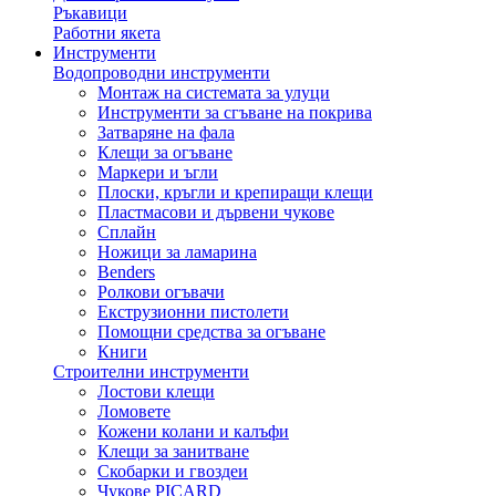
Ръкавици
Работни якета
Инструменти
Водопроводни инструменти
Монтаж на системата за улуци
Инструменти за сгъване на покрива
Затваряне на фала
Клещи за огъване
Маркери и ъгли
Плоски, кръгли и крепиращи клещи
Пластмасови и дървени чукове
Сплайн
Ножици за ламарина
Benders
Ролкови огъвачи
Екструзионни пистолети
Помощни средства за огъване
Книги
Строителни инструменти
Лостови клещи
Ломовете
Кожени колани и калъфи
Клещи за занитване
Скобарки и гвоздеи
Чукове PICARD