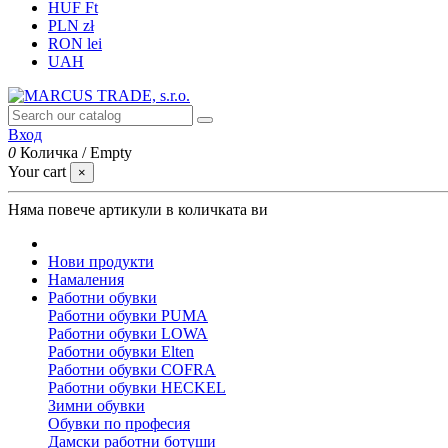
HUF Ft
PLN zł
RON lei
UAH
Вход
0
Количка
/
Empty
Your cart
×
Няма повече артикули в количката ви
Нови продукти
Намаления
Работни обувки
Работни обувки PUMA
Работни обувки LOWA
Работни обувки Elten
Работни обувки COFRA
Работни обувки HECKEL
Зимни обувки
Обувки по професия
Дамски работни ботуши