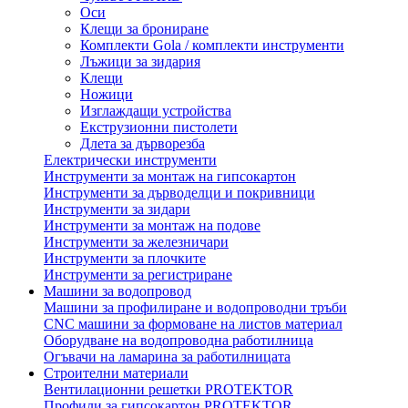
Оси
Клещи за брониране
Комплекти Gola / комплекти инструменти
Лъжици за зидария
Клещи
Ножици
Изглаждащи устройства
Екструзионни пистолети
Длета за дърворезба
Електрически инструменти
Инструменти за монтаж на гипсокартон
Инструменти за дърводелци и покривници
Инструменти за зидари
Инструменти за монтаж на подове
Инструменти за железничари
Инструменти за плочките
Инструменти за регистриране
Машини за водопровод
Машини за профилиране и водопроводни тръби
CNC машини за формоване на листов материал
Оборудване на водопроводна работилница
Огъвачи на ламарина за работилницата
Строителни материали
Вентилационни решетки PROTEKTOR
Профили за гипсокартон PROTEKTOR