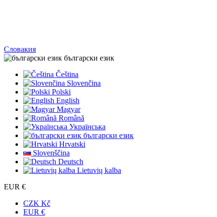
Словакия
български език
Čeština
Slovenčina
Polski
English
Magyar
Română
Українська
български език
Hrvatski
Slovenščina
Deutsch
Lietuvių kalba
EUR €
CZK Kč
EUR €