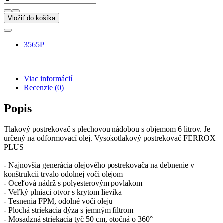
Vložiť do košíka
3565P
Viac informácií
Recenzie
(0)
Popis
Tlakový postrekovač s plechovou nádobou s objemom 6 litrov. Je
určený na odformovací olej. Vysokotlakový postrekovač FERROX
PLUS
- Najnovšia generácia olejového postrekovača na debnenie v
konštrukcii trvalo odolnej voči olejom
- Oceľová nádrž s polyesterovým povlakom
- Veľký plniaci otvor s krytom lievika
- Tesnenia FPM, odolné voči oleju
- Plochá striekacia dýza s jemným filtrom
- Mosadzná striekacia tyč 50 cm, otočná o 360°