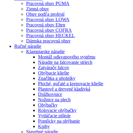
Pracovná obuv PUMA
Zimná obuv
Obuv podľa profesií
Pracovná obuv LOWA
Pracovná obuv Elten
Pracovná obuv COFRA
Pracovná obuv HECKEL
Dámska pracovná obuv
Ručné náradie
Klampiarske náradie
Montáž odkvapového systému
Náradie na falcovanie striech
Zatvárače falcov
Ohýbacie kliešte
Značítka a uholníky
Ploché, guľaté a krepovacie kliešte
Plastové a drevené kladivká
Drážkovnice
Nožnice na plech
Ohýbačky
Rolovacie ohýbačky
Vytláčacie pištole
Pomôcky na ohýbanie
Knihy
Stavebné náradie