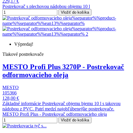
229,17 €
Postrekovač s plechovou nádobou objemu 10 l
Vložiť do košíka
Výpredaj!
Tlakové postrekovače
MESTO Profi Plus 3270P - Postrekovač
odformovacieho oleja
MESTO
105366
128,00 €
Základné informácie Postrekovač objemu bjemu 10 l s takovou
nádobou z PVC. Patrí medzí najobľúbenejšie postrekovače.
MESTO Profi Plus - Postrekovač odformovacieho oleja
Vložiť do košíka