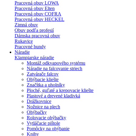
Pracovná obuv LOWA
Pracovná obuv Elten
Pracovná obuv COFRA
Pracovná obuv HECKEL
Zimná obuv
Obuv podľa profesií
Dámska pracovná obuv
Rukavice
Pracovné bundy
Náradie
Klampiarske náradie
Montáž odkvapového systému
Náradie na falcovanie striech
Zatvárače falcov
Ohýbacie kliešte
Značítka a uholníky
Ploché, guľaté a krepovacie kliešte
Plastové a drevené kladivká
Drážkovnice
Nožnice na plech
Ohýbačky
Rolovacie ohýbačky
Vytláčacie pištole
Pomôcky na ohýbanie
Knihy