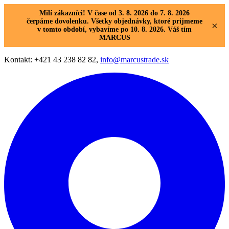
Milí zákazníci! V čase od 3. 8. 2026 do 7. 8. 2026
čerpáme dovolenku. Všetky objednávky, ktoré prijmeme
×
v tomto období, vybavíme po 10. 8. 2026. Váš tím
MARCUS
Kontakt: +421 43 238 82 82,
info@marcustrade.sk