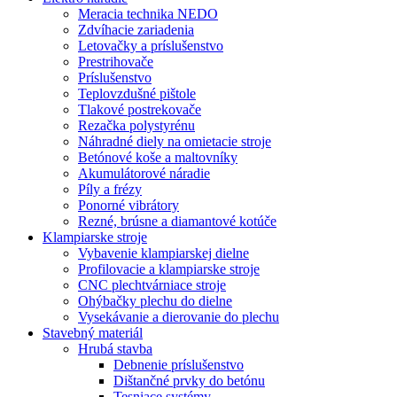
Meracia technika NEDO
Zdvíhacie zariadenia
Letovačky a príslušenstvo
Prestrihovače
Príslušenstvo
Teplovzdušné pištole
Tlakové postrekovače
Rezačka polystyrénu
Náhradné diely na omietacie stroje
Betónové koše a maltovníky
Akumulátorové náradie
Píly a frézy
Ponorné vibrátory
Rezné, brúsne a diamantové kotúče
Klampiarske stroje
Vybavenie klampiarskej dielne
Profilovacie a klampiarske stroje
CNC plechtvárniace stroje
Ohýbačky plechu do dielne
Vysekávanie a dierovanie do plechu
Stavebný materiál
Hrubá stavba
Debnenie príslušenstvo
Dištančné prvky do betónu
Tesniace systémy