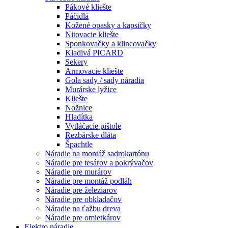
Pákové kliešte
Páčidlá
Kožené opasky a kapsičky
Nitovacie kliešte
Sponkovačky a klincovačky
Kladivá PICARD
Sekery
Armovacie kliešte
Gola sady / sady náradia
Murárske lyžice
Kliešte
Nožnice
Hladítka
Vytláčacie pištole
Rezbárske dláta
Špachtle
Náradie na montáž sadrokartónu
Náradie pre tesárov a pokrývačov
Náradie pre murárov
Náradie pre montáž podláh
Náradie pre železiarov
Náradie pre obkladačov
Náradie na ťažbu dreva
Náradie pre omietkárov
Elektro náradie