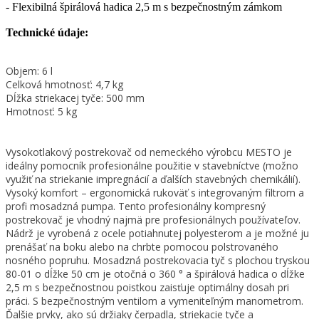
- Flexibilná špirálová hadica 2,5 m s bezpečnostným zámkom
Technické údaje:
Objem: 6 l
Celková hmotnosť: 4,7 kg
Dĺžka striekacej tyče: 500 mm
Hmotnosť: 5 kg
Vysokotlakový postrekovač od nemeckého výrobcu MESTO je
ideálny pomocník profesionálne použitie v stavebníctve (možno
využiť na striekanie impregnácií a ďalších stavebných chemikálií).
Vysoký komfort – ergonomická rukoväť s integrovaným filtrom a
profi mosadzná pumpa. Tento profesionálny kompresný
postrekovač je vhodný najmä pre profesionálnych používateľov.
Nádrž je vyrobená z ocele potiahnutej polyesterom a je možné ju
prenášať na boku alebo na chrbte pomocou polstrovaného
nosného popruhu. Mosadzná postrekovacia tyč s plochou tryskou
80-01 o dĺžke 50 cm je otočná o 360 ° a špirálová hadica o dĺžke
2,5 m s bezpečnostnou poistkou zaisťuje optimálny dosah pri
práci. S bezpečnostným ventilom a vymeniteľným manometrom.
Ďalšie prvky, ako sú držiaky čerpadla, striekacie tyče a