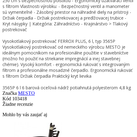
250 cm s bezpečnostnou poistkou - Ergonomický uzatvárací ventil
s filtrom Vlastnosti výrobku: - Bezpečnostný ventil a manometer
sú vymeniteľné - Zásobný priestor na náhradné diely na prístroji -
Držiak čerpadla - Držiak postrekovacej a predlžovacej trubice -
Kryt násypky | Kategória: Záhradníctvo - Krajinárstvo > Tlakový
postrekovač
Vysokotlakový postrekovač FERROX PLUS, 6 l, typ 3565P
Vysokotlakový postrekovač od nemeckého výrobcu MESTO je
ideálnym pomocníkom na profesionálne použitie v stavebníctve
(možno ho použiť na striekanie impregnácií a inej stavebnej
chémie). Vysoký komfort - ergonomická rukoväť s integrovaným
filtrom a profesionálne mosadzné čerpadlo. Ergonomická rukoväť
s filtrom Držiak čerpadla Praktický kryt lievika
3565P 6 l 6 barová oceľová nádrž potiahnutá polyesterom 4,8 kg
Značka
MESTO
Kód
103418
Žiadne recenzie
Mohlo by vás zaujať aj