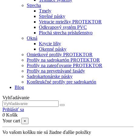
Strecha
Tmely
Strešné pásky
Vetracie mriežky PROTEKTOR
Odkvapový systém PVC
Plochá strecha príslušenstvo
Okná
Krycie lišty
Okenné pásky
Omietkové profily PROTEKTOR
Profily na sadrokartón PROTEKTOR
Profily na zatepľovanie PROTEKTOR
Profily na prevetrávané fasády
Sadrokartonárske pásky
Konštrukčné profily pre sadrokartón
Blog
Vyhľadávanie
Prihlásiť sa
0
Košík
Your cart
×
Vo vašom košíku nie sú žiadne ďalšie položky