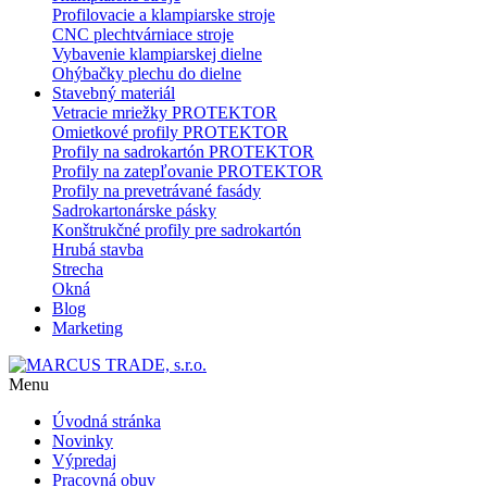
Profilovacie a klampiarske stroje
CNC plechtvárniace stroje
Vybavenie klampiarskej dielne
Ohýbačky plechu do dielne
Stavebný materiál
Vetracie mriežky PROTEKTOR
Omietkové profily PROTEKTOR
Profily na sadrokartón PROTEKTOR
Profily na zatepľovanie PROTEKTOR
Profily na prevetrávané fasády
Sadrokartonárske pásky
Konštrukčné profily pre sadrokartón
Hrubá stavba
Strecha
Okná
Blog
Marketing
Menu
Úvodná stránka
Novinky
Výpredaj
Pracovná obuv