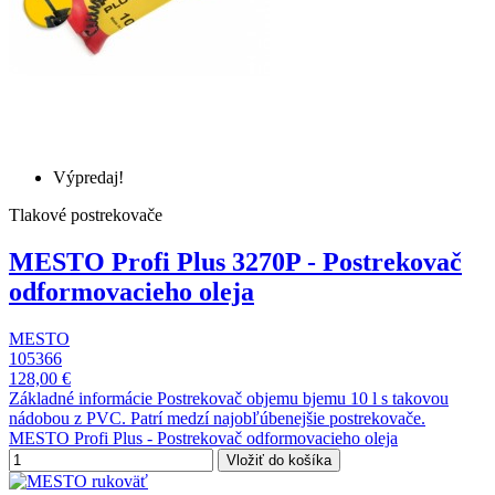
Výpredaj!
Tlakové postrekovače
MESTO Profi Plus 3270P - Postrekovač
odformovacieho oleja
MESTO
105366
128,00 €
Základné informácie Postrekovač objemu bjemu 10 l s takovou
nádobou z PVC. Patrí medzí najobľúbenejšie postrekovače.
MESTO Profi Plus - Postrekovač odformovacieho oleja
Vložiť do košíka