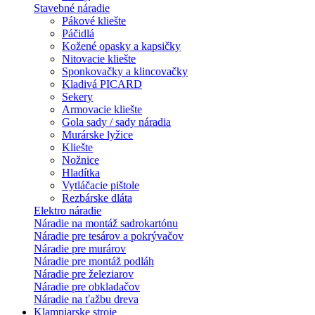
Stavebné náradie
Pákové kliešte
Páčidlá
Kožené opasky a kapsičky
Nitovacie kliešte
Sponkovačky a klincovačky
Kladivá PICARD
Sekery
Armovacie kliešte
Gola sady / sady náradia
Murárske lyžice
Kliešte
Nožnice
Hladítka
Vytláčacie pištole
Rezbárske dláta
Elektro náradie
Náradie na montáž sadrokartónu
Náradie pre tesárov a pokrývačov
Náradie pre murárov
Náradie pre montáž podláh
Náradie pre železiarov
Náradie pre obkladačov
Náradie na ťažbu dreva
Klampiarske stroje