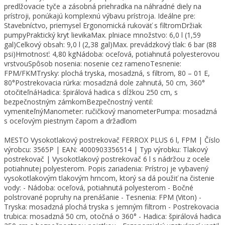
predlžovacie tyče a zásobná priehradka na náhradné diely na
prístroji, ponúkajú komplexnú výbavu prístroja. Ideálne pre:
Stavebníctvo, priemysel Ergonomická rukoväť s filtromDržiak
pumpyPraktický kryt lievikaMax. plniace množstvo: 6,0 l (1,59
gal)Celkový obsah: 9,0 l (2,38 gal)Max. prevádzkový tlak: 6 bar (88
psi)Hmotnosť: 4,80 kgNádoba: oceľová, potiahnutá polyesterovou
vrstvouSpôsob nosenia: nosenie cez ramenoTesnenie:
FPM/FKMTrysky: plochá tryska, mosadzná, s filtrom, 80 – 01 E,
80°Postrekovacia rúrka: mosadzná dole zahnutá, 50 cm, 360°
otočiteľnáHadica: špirálová hadica s dĺžkou 250 cm, s
bezpečnostným zámkomBezpečnostný ventil:
vymeniteľnýManometer: ručičkový manometerPumpa: mosadzná
s oceľovým piestnym čapom a držadlom
MESTO Vysokotlakový postrekovač FERROX PLUS 6 l, FPM | Číslo
výrobcu: 3565P | EAN: 4000903356514 | Typ výrobku: Tlakový
postrekovač | Vysokotlakový postrekovač 6 l s nádržou z ocele
potiahnutej polyesterom. Popis zariadenia: Prístroj je vybavený
vysokotlakovým tlakovým hrncom, ktorý sa dá použiť na čistenie
vody: - Nádoba: oceľová, potiahnutá polyesterom - Bočné
polstrované popruhy na prenášanie - Tesnenia: FPM (Viton) -
Tryska: mosadzná plochá tryska s jemným filtrom - Postrekovacia
trubica: mosadzná 50 cm, otočná o 360° - Hadica: špirálová hadica