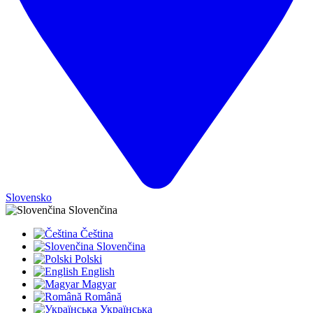
Slovensko
Slovenčina
Čeština
Slovenčina
Polski
English
Magyar
Română
Українська