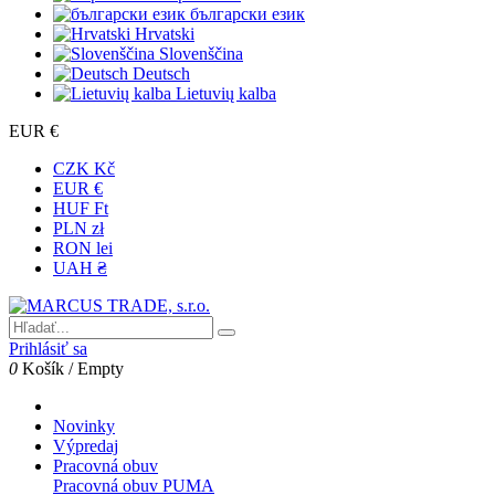
български език
Hrvatski
Slovenščina
Deutsch
Lietuvių kalba
EUR €
CZK Kč
EUR €
HUF Ft
PLN zł
RON lei
UAH ₴
Prihlásiť sa
0
Košík
/
Empty
Novinky
Výpredaj
Pracovná obuv
Pracovná obuv PUMA