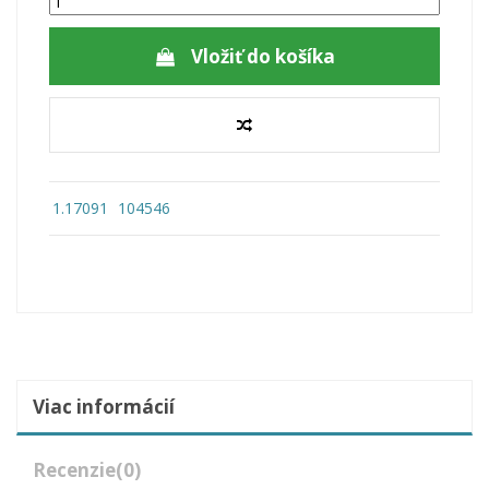
Vložiť do košíka
1.17091
104546
Viac informácií
Recenzie
(0)