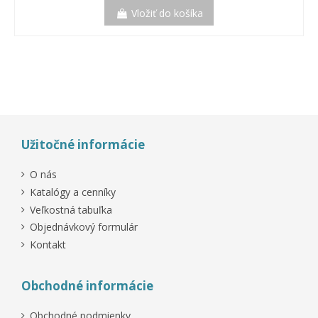
Vložiť do košíka
Výpredaj!
Výpredaj!
-25%
Užitočné informácie
O nás
Katalógy a cenníky
Veľkostná tabuľka
Objednávkový formulár
Kontakt
Obchodné informácie
Obchodné podmienky