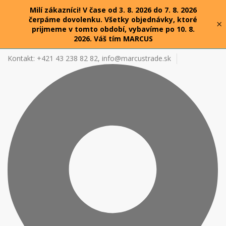
Milí zákazníci! V čase od 3. 8. 2026 do 7. 8. 2026
čerpáme dovolenku. Všetky objednávky, ktoré
×
prijmeme v tomto období, vybavíme po 10. 8.
2026. Váš tím MARCUS
Kontakt: +421 43 238 82 82,
info@marcustrade.sk