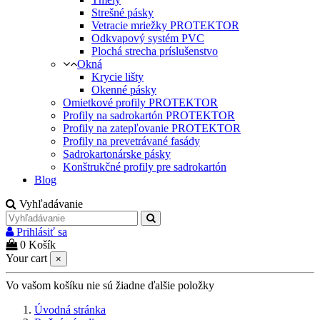
Strešné pásky
Vetracie mriežky PROTEKTOR
Odkvapový systém PVC
Plochá strecha príslušenstvo
Okná
Krycie lišty
Okenné pásky
Omietkové profily PROTEKTOR
Profily na sadrokartón PROTEKTOR
Profily na zatepľovanie PROTEKTOR
Profily na prevetrávané fasády
Sadrokartonárske pásky
Konštrukčné profily pre sadrokartón
Blog
Vyhľadávanie
Prihlásiť sa
0
Košík
Your cart
×
Vo vašom košíku nie sú žiadne ďalšie položky
Úvodná stránka