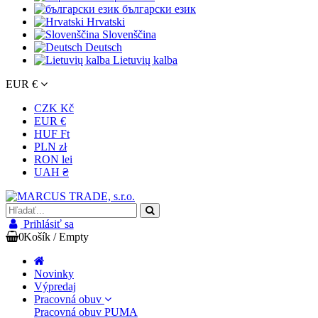
български език
Hrvatski
Slovenščina
Deutsch
Lietuvių kalba
EUR €
CZK Kč
EUR €
HUF Ft
PLN zł
RON lei
UAH ₴
Prihlásiť sa
0
Košík
/
Empty
Novinky
Výpredaj
Pracovná obuv
Pracovná obuv PUMA