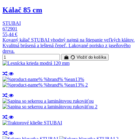
Kálač 85 cm
STUBAI
672901
55,44 €
Kovaný kálač STUBAI vhodný najmä na štiepanie veľkých klátov.
Kvalitná brúsená a leštená čepeľ. Lakované porisko z jaseňového
dreva.
Vložiť do košíka