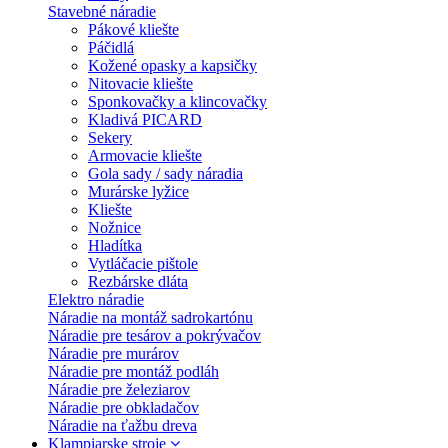
Stavebné náradie
Pákové kliešte
Páčidlá
Kožené opasky a kapsičky
Nitovacie kliešte
Sponkovačky a klincovačky
Kladivá PICARD
Sekery
Armovacie kliešte
Gola sady / sady náradia
Murárske lyžice
Kliešte
Nožnice
Hladítka
Vytláčacie pištole
Rezbárske dláta
Elektro náradie
Náradie na montáž sadrokartónu
Náradie pre tesárov a pokrývačov
Náradie pre murárov
Náradie pre montáž podláh
Náradie pre železiarov
Náradie pre obkladačov
Náradie na ťažbu dreva
Klampiarske stroje