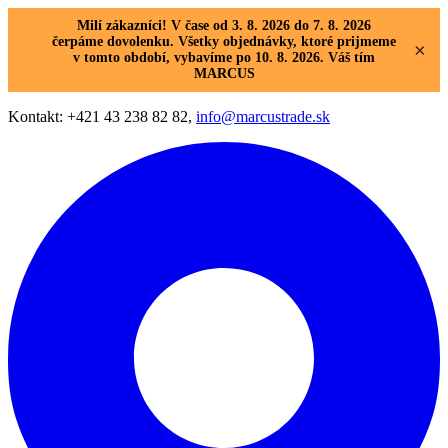
Milí zákazníci! V čase od 3. 8. 2026 do 7. 8. 2026
čerpáme dovolenku. Všetky objednávky, ktoré prijmeme
×
v tomto období, vybavíme po 10. 8. 2026. Váš tím
MARCUS
Kontakt: +421 43 238 82 82,
info@marcustrade.sk