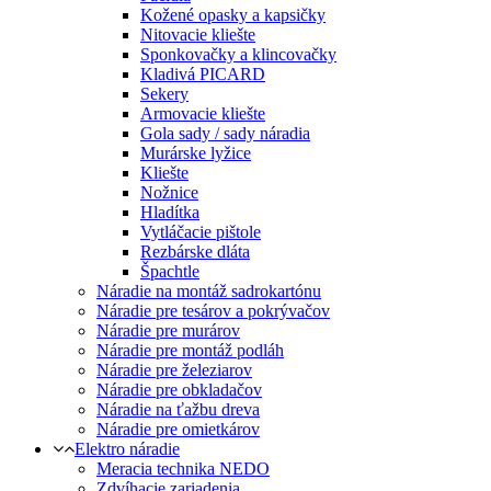
Kožené opasky a kapsičky
Nitovacie kliešte
Sponkovačky a klincovačky
Kladivá PICARD
Sekery
Armovacie kliešte
Gola sady / sady náradia
Murárske lyžice
Kliešte
Nožnice
Hladítka
Vytláčacie pištole
Rezbárske dláta
Špachtle
Náradie na montáž sadrokartónu
Náradie pre tesárov a pokrývačov
Náradie pre murárov
Náradie pre montáž podláh
Náradie pre železiarov
Náradie pre obkladačov
Náradie na ťažbu dreva
Náradie pre omietkárov
Elektro náradie
Meracia technika NEDO
Zdvíhacie zariadenia