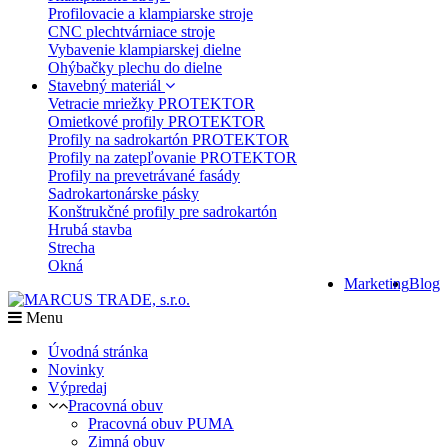
Profilovacie a klampiarske stroje
CNC plechtvárniace stroje
Vybavenie klampiarskej dielne
Ohýbačky plechu do dielne
Stavebný materiál
Vetracie mriežky PROTEKTOR
Omietkové profily PROTEKTOR
Profily na sadrokartón PROTEKTOR
Profily na zatepľovanie PROTEKTOR
Profily na prevetrávané fasády
Sadrokartonárske pásky
Konštrukčné profily pre sadrokartón
Hrubá stavba
Strecha
Okná
Marketing
Blog
Menu
Úvodná stránka
Novinky
Výpredaj
Pracovná obuv
Pracovná obuv PUMA
Zimná obuv