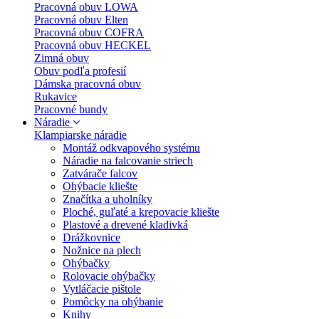
Pracovná obuv LOWA
Pracovná obuv Elten
Pracovná obuv COFRA
Pracovná obuv HECKEL
Zimná obuv
Obuv podľa profesií
Dámska pracovná obuv
Rukavice
Pracovné bundy
Náradie
Klampiarske náradie
Montáž odkvapového systému
Náradie na falcovanie striech
Zatvárače falcov
Ohýbacie kliešte
Značítka a uholníky
Ploché, guľaté a krepovacie kliešte
Plastové a drevené kladivká
Drážkovnice
Nožnice na plech
Ohýbačky
Rolovacie ohýbačky
Vytláčacie pištole
Pomôcky na ohýbanie
Knihy