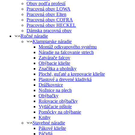
Obuv podľa profesií
Pracovná obuv LOWA
Pracovná obuv Elten
Pracovná obuv COFRA
Pracovná obuv HECKEL
Dámska pracovná obuv
Ručné náradie
Klampiarske náradie
Montáž odkvapového systému
Náradie na falcovanie striech
Zatvárače falcov
Ohýbacie kliešte
Značítka a uholníky
Ploché, guľaté a krepovacie kliešte
Plastové a drevené kladivká
Drážkovnice
Nožnice na plech
Ohýbačky
Rolovacie ohýbačky
Vytláčacie pištole
Pomôcky na ohýbanie
Knihy
Stavebné náradie
Pákové kliešte
Páčidlá