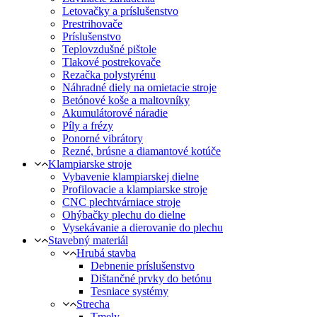
Letovačky a príslušenstvo
Prestrihovače
Príslušenstvo
Teplovzdušné pištole
Tlakové postrekovače
Rezačka polystyrénu
Náhradné diely na omietacie stroje
Betónové koše a maltovníky
Akumulátorové náradie
Píly a frézy
Ponorné vibrátory
Rezné, brúsne a diamantové kotúče
Klampiarske stroje
Vybavenie klampiarskej dielne
Profilovacie a klampiarske stroje
CNC plechtvárniace stroje
Ohýbačky plechu do dielne
Vysekávanie a dierovanie do plechu
Stavebný materiál
Hrubá stavba
Debnenie príslušenstvo
Dištančné prvky do betónu
Tesniace systémy
Strecha
Tmely