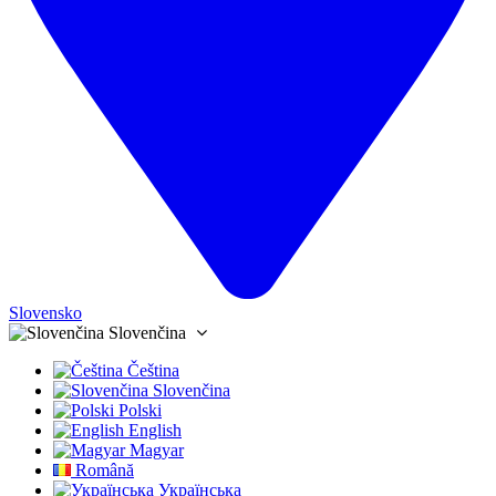
Slovensko
Slovenčina
Čeština
Slovenčina
Polski
English
Magyar
Română
Українська