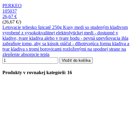
PERKEO
105037
26,67 €
(26,67 €/)
Letovacie teliesko špicaté 250g Kusy medi so studeným kladivom
vyrobené z vysokokvalitnej elektrolytickej medi - dostupné v
kladive, tvare kladiva alebo v tvare bodu - pevná upevňovacia ihla
zabraňuje tomu, aby sa kúsok otáčal - dlhotrvajúca forma kladiva a
tvar kladiva s tromi borovicami rozloženými na spodnej strane na
zlepšenie absorpcie tepla
Vložiť do košíka
Produkty v rovnakej kategórii: 16