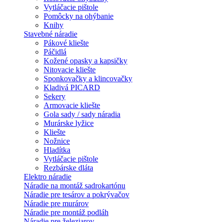
Vytláčacie pištole
Pomôcky na ohýbanie
Knihy
Stavebné náradie
Pákové kliešte
Páčidlá
Kožené opasky a kapsičky
Nitovacie kliešte
Sponkovačky a klincovačky
Kladivá PICARD
Sekery
Armovacie kliešte
Gola sady / sady náradia
Murárske lyžice
Kliešte
Nožnice
Hladítka
Vytláčacie pištole
Rezbárske dláta
Elektro náradie
Náradie na montáž sadrokartónu
Náradie pre tesárov a pokrývačov
Náradie pre murárov
Náradie pre montáž podláh
Náradie pre železiarov