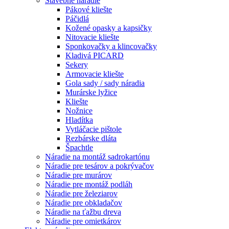
Stavebné náradie
Pákové kliešte
Páčidlá
Kožené opasky a kapsičky
Nitovacie kliešte
Sponkovačky a klincovačky
Kladivá PICARD
Sekery
Armovacie kliešte
Gola sady / sady náradia
Murárske lyžice
Kliešte
Nožnice
Hladítka
Vytláčacie pištole
Rezbárske dláta
Špachtle
Náradie na montáž sadrokartónu
Náradie pre tesárov a pokrývačov
Náradie pre murárov
Náradie pre montáž podláh
Náradie pre železiarov
Náradie pre obkladačov
Náradie na ťažbu dreva
Náradie pre omietkárov