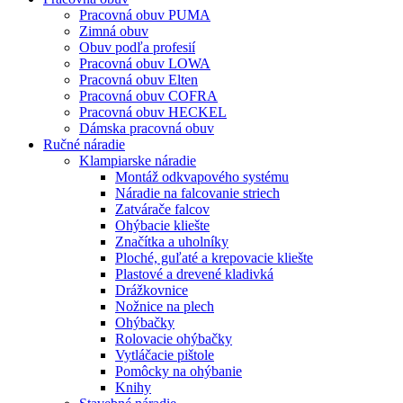
Pracovná obuv PUMA
Zimná obuv
Obuv podľa profesií
Pracovná obuv LOWA
Pracovná obuv Elten
Pracovná obuv COFRA
Pracovná obuv HECKEL
Dámska pracovná obuv
Ručné náradie
Klampiarske náradie
Montáž odkvapového systému
Náradie na falcovanie striech
Zatvárače falcov
Ohýbacie kliešte
Značítka a uholníky
Ploché, guľaté a krepovacie kliešte
Plastové a drevené kladivká
Drážkovnice
Nožnice na plech
Ohýbačky
Rolovacie ohýbačky
Vytláčacie pištole
Pomôcky na ohýbanie
Knihy