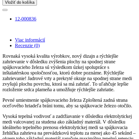
Vložiť do košíka
12-000836
Viac informácií
Recenzie
(0)
Rovnaká vysoká kvalita výrobkov, nový dizajn a rýchlejšie
zahrievanie v dôsledku zvýšenia plochy na spodnej strane
spájkovacieho železa sú výsledkom úzkej spolupráce s
inštalatérskou spoločnosťou, ktorú dobre poznáme. Rýchlejšie
zahrievanie! Jadrové vrty a prekryté okraje na spodnej strane medi
zvyšujú plochu povrchu, ktorá sa má zahriať. To uľahčuje lepšie
rozloženie srdca plameňa a umožňuje rýchlejšie zahriatie.
Pevné umiestnenie spájkovacieho železa Zploštená zadná strana
oceľového hriadeľa bráni tomu, aby sa spájkovacie železo otočilo.
Vysoká tepelná vodivosť a zadržiavanie v dôsledku elektrolytickej
medi valcovanej za studena ako základný materiál. V dôsledku
ideálneho tepelného prenosu elektrolytickej medi sa spájkovacia
žehlička zahrieva na prevádzkovú teplotu za menej ako 45 sekúnd –
okrem toho základný materiál zaručuje maximálnu tepelnú retenciu