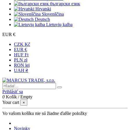
български език
Hrvatski
Slovenščina
Deutsch
Lietuvių kalba
EUR €
CZK Kč
EUR €
HUF Ft
PLN zł
RON lei
UAH ₴
Prihlásiť sa
0
Košík
/
Empty
Your cart
×
Vo vašom košíku nie sú žiadne ďalšie položky
Novinky