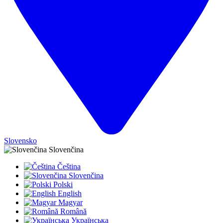
Slovensko
Slovenčina
Čeština
Slovenčina
Polski
English
Magyar
Română
Українська