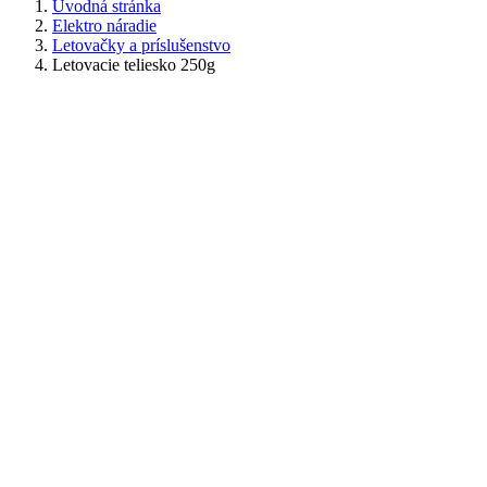
Úvodná stránka
Elektro náradie
Letovačky a príslušenstvo
Letovacie teliesko 250g