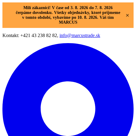
Milí zákazníci! V čase od 3. 8. 2026 do 7. 8. 2026
čerpáme dovolenku. Všetky objednávky, ktoré prijmeme
×
v tomto období, vybavíme po 10. 8. 2026. Váš tím
MARCUS
Kontakt: +421 43 238 82 82,
info@marcustrade.sk