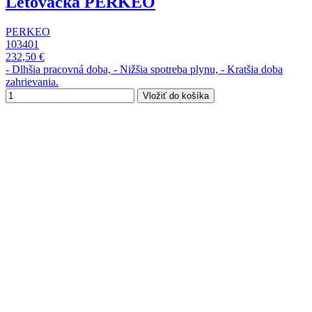
Letovačka PERKEO
PERKEO
103401
232,50 €
- Dlhšia pracovná doba, - Nižšia spotreba plynu, - Kratšia doba
zahrievania.
Vložiť do košíka