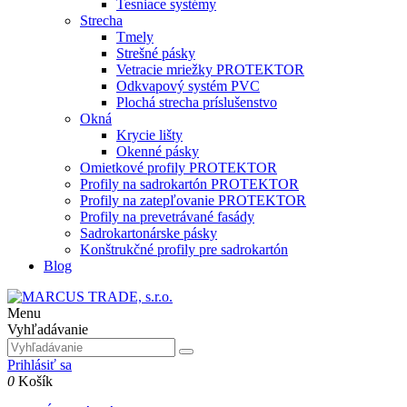
Tesniace systémy
Strecha
Tmely
Strešné pásky
Vetracie mriežky PROTEKTOR
Odkvapový systém PVC
Plochá strecha príslušenstvo
Okná
Krycie lišty
Okenné pásky
Omietkové profily PROTEKTOR
Profily na sadrokartón PROTEKTOR
Profily na zatepľovanie PROTEKTOR
Profily na prevetrávané fasády
Sadrokartonárske pásky
Konštrukčné profily pre sadrokartón
Blog
Menu
Vyhľadávanie
Prihlásiť sa
0
Košík