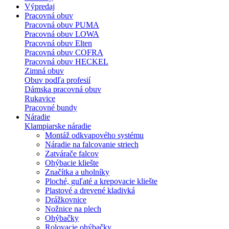
Výpredaj
Pracovná obuv
Pracovná obuv PUMA
Pracovná obuv LOWA
Pracovná obuv Elten
Pracovná obuv COFRA
Pracovná obuv HECKEL
Zimná obuv
Obuv podľa profesií
Dámska pracovná obuv
Rukavice
Pracovné bundy
Náradie
Klampiarske náradie
Montáž odkvapového systému
Náradie na falcovanie striech
Zatvárače falcov
Ohýbacie kliešte
Značítka a uholníky
Ploché, guľaté a krepovacie kliešte
Plastové a drevené kladivká
Drážkovnice
Nožnice na plech
Ohýbačky
Rolovacie ohýbačky