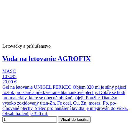
Letovačky a príslušenstvo
Voda na letovanie AGROFIX
MASC
107495
20,00 €
Gel na letovanie UNIGEL PERKEO Objem 320 ml je silný pájecí
roztok pro staré a předzvětrané titanzinkové plechy. Dobře se hodí
pro materiály, které se obecně obtížně pájejí. Použití: Titan-Zn,
vysoko zoxidovaný titan-Zn, Fe ocel, Cu, Zn, mosaz, Pb, po-
cínované plechy. Štětec pro nanášení tavidla je integrován do víčka.
Obsah ba-lení je 320 ml.
Vložiť do košíka