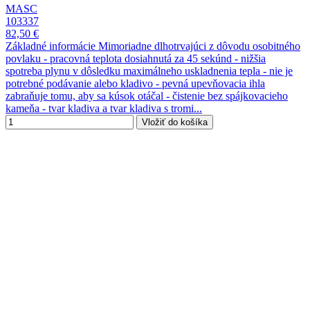
MASC
103337
82,50 €
Základné informácie Mimoriadne dlhotrvajúci z dôvodu osobitného
povlaku - pracovná teplota dosiahnutá za 45 sekúnd - nižšia
spotreba plynu v dôsledku maximálneho uskladnenia tepla - nie je
potrebné podávanie alebo kladivo - pevná upevňovacia ihla
zabraňuje tomu, aby sa kúsok otáčal - čistenie bez spájkovacieho
kameňa - tvar kladiva a tvar kladiva s tromi...
Vložiť do košíka