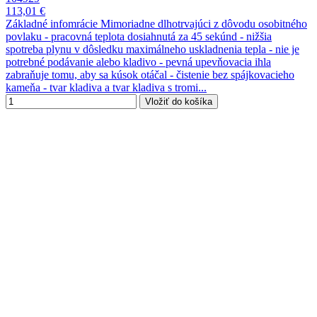
113,01 €
Základné infomrácie Mimoriadne dlhotrvajúci z dôvodu osobitného
povlaku - pracovná teplota dosiahnutá za 45 sekúnd - nižšia
spotreba plynu v dôsledku maximálneho uskladnenia tepla - nie je
potrebné podávanie alebo kladivo - pevná upevňovacia ihla
zabraňuje tomu, aby sa kúsok otáčal - čistenie bez spájkovacieho
kameňa - tvar kladiva a tvar kladiva s tromi...
Vložiť do košíka