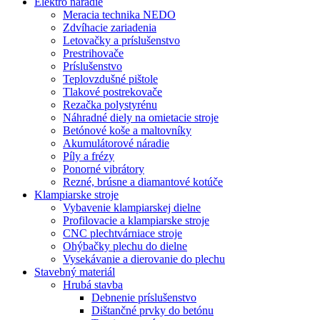
Elektro náradie
Meracia technika NEDO
Zdvíhacie zariadenia
Letovačky a príslušenstvo
Prestrihovače
Príslušenstvo
Teplovzdušné pištole
Tlakové postrekovače
Rezačka polystyrénu
Náhradné diely na omietacie stroje
Betónové koše a maltovníky
Akumulátorové náradie
Píly a frézy
Ponorné vibrátory
Rezné, brúsne a diamantové kotúče
Klampiarske stroje
Vybavenie klampiarskej dielne
Profilovacie a klampiarske stroje
CNC plechtvárniace stroje
Ohýbačky plechu do dielne
Vysekávanie a dierovanie do plechu
Stavebný materiál
Hrubá stavba
Debnenie príslušenstvo
Dištančné prvky do betónu