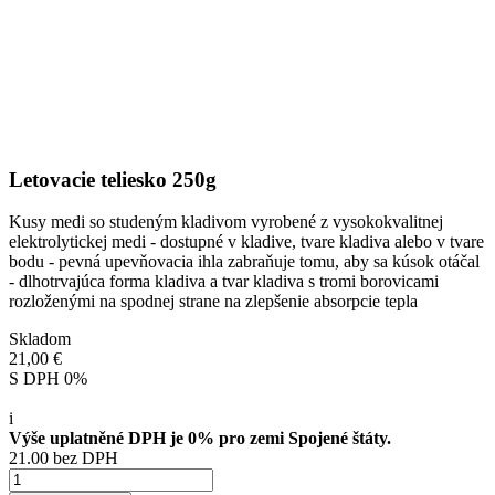
Letovacie teliesko 250g
Kusy medi so studeným kladivom vyrobené z vysokokvalitnej
elektrolytickej medi - dostupné v kladive, tvare kladiva alebo v tvare
bodu - pevná upevňovacia ihla zabraňuje tomu, aby sa kúsok otáčal
- dlhotrvajúca forma kladiva a tvar kladiva s tromi borovicami
rozloženými na spodnej strane na zlepšenie absorpcie tepla
Skladom
21,00 €
S DPH 0%
i
Výše uplatněné DPH je 0% pro zemi Spojené štáty.
21.00 bez DPH