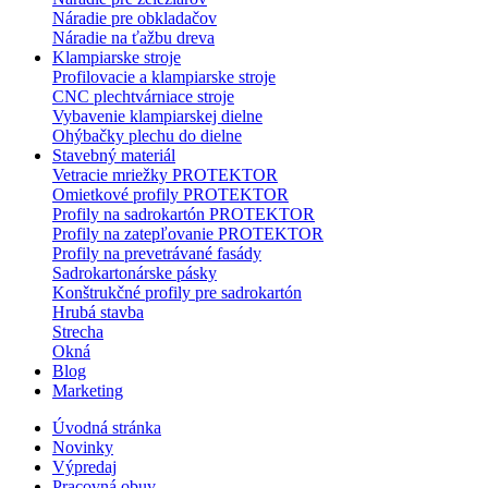
Náradie pre obkladačov
Náradie na ťažbu dreva
Klampiarske stroje
Profilovacie a klampiarske stroje
CNC plechtvárniace stroje
Vybavenie klampiarskej dielne
Ohýbačky plechu do dielne
Stavebný materiál
Vetracie mriežky PROTEKTOR
Omietkové profily PROTEKTOR
Profily na sadrokartón PROTEKTOR
Profily na zatepľovanie PROTEKTOR
Profily na prevetrávané fasády
Sadrokartonárske pásky
Konštrukčné profily pre sadrokartón
Hrubá stavba
Strecha
Okná
Blog
Marketing
Úvodná stránka
Novinky
Výpredaj
Pracovná obuv