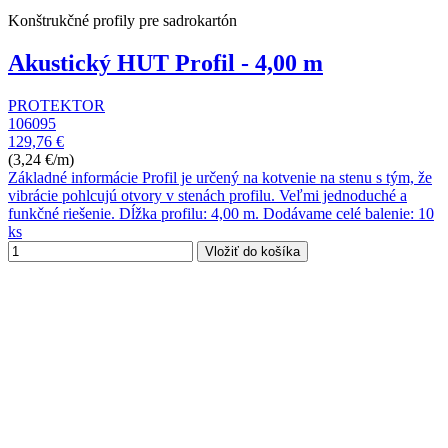
Konštrukčné profily pre sadrokartón
Akustický HUT Profil - 4,00 m
PROTEKTOR
106095
129,76 €
(3,24 €/m)
Základné informácie Profil je určený na kotvenie na stenu s tým, že
vibrácie pohlcujú otvory v stenách profilu. Veľmi jednoduché a
funkčné riešenie. Dĺžka profilu: 4,00 m. Dodávame celé balenie: 10
ks
Vložiť do košíka