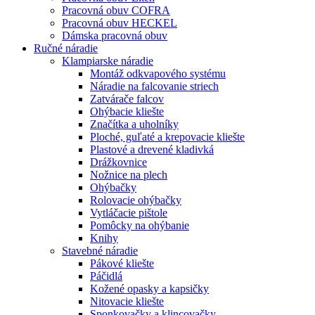
Pracovná obuv COFRA
Pracovná obuv HECKEL
Dámska pracovná obuv
Ručné náradie
Klampiarske náradie
Montáž odkvapového systému
Náradie na falcovanie striech
Zatvárače falcov
Ohýbacie kliešte
Značítka a uholníky
Ploché, guľaté a krepovacie kliešte
Plastové a drevené kladivká
Drážkovnice
Nožnice na plech
Ohýbačky
Rolovacie ohýbačky
Vytláčacie pištole
Pomôcky na ohýbanie
Knihy
Stavebné náradie
Pákové kliešte
Páčidlá
Kožené opasky a kapsičky
Nitovacie kliešte
Sponkovačky a klincovačky