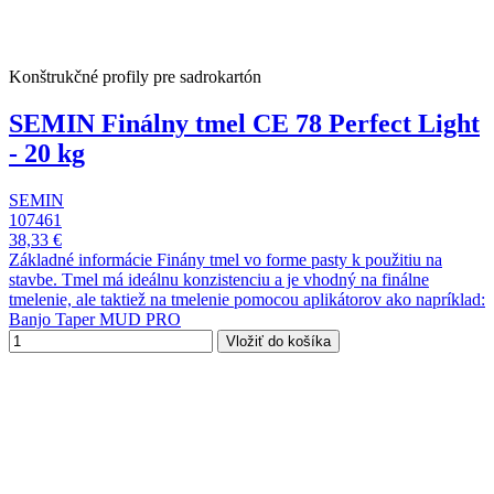
Konštrukčné profily pre sadrokartón
SEMIN Finálny tmel CE 78 Perfect Light
- 20 kg
SEMIN
107461
38,33 €
Základné informácie Finány tmel vo forme pasty k použitiu na
stavbe. Tmel má ideálnu konzistenciu a je vhodný na finálne
tmelenie, ale taktiež na tmelenie pomocou aplikátorov ako napríklad:
Banjo Taper MUD PRO
Vložiť do košíka