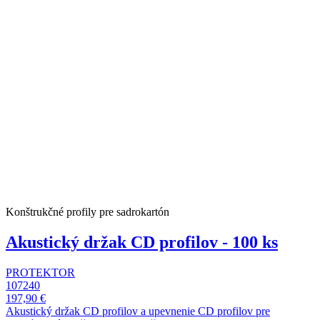
Konštrukčné profily pre sadrokartón
Akustický držak CD profilov - 100 ks
PROTEKTOR
107240
197,90 €
Akustický držak CD profilov a upevnenie CD profilov pre