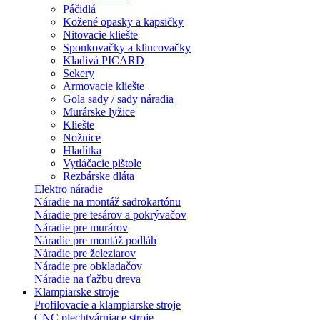
Páčidlá
Kožené opasky a kapsičky
Nitovacie kliešte
Sponkovačky a klincovačky
Kladivá PICARD
Sekery
Armovacie kliešte
Gola sady / sady náradia
Murárske lyžice
Kliešte
Nožnice
Hladítka
Vytláčacie pištole
Rezbárske dláta
Elektro náradie
Náradie na montáž sadrokartónu
Náradie pre tesárov a pokrývačov
Náradie pre murárov
Náradie pre montáž podláh
Náradie pre železiarov
Náradie pre obkladačov
Náradie na ťažbu dreva
Klampiarske stroje
Profilovacie a klampiarske stroje
CNC plechtvárniace stroje