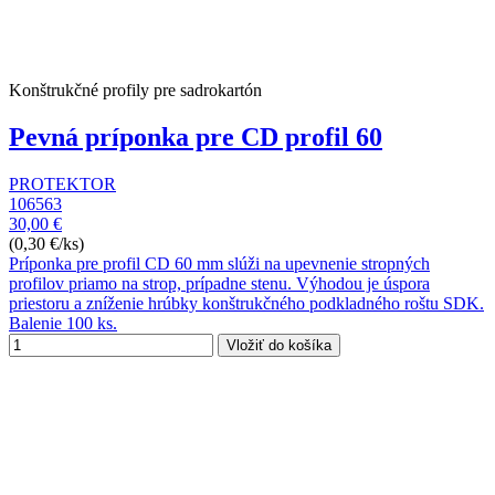
Konštrukčné profily pre sadrokartón
Pevná príponka pre CD profil 60
PROTEKTOR
106563
30,00 €
(0,30 €/ks)
Príponka pre profil CD 60 mm slúži na upevnenie stropných
profilov priamo na strop, prípadne stenu. Výhodou je úspora
priestoru a zníženie hrúbky konštrukčného podkladného roštu SDK.
Balenie 100 ks.
Vložiť do košíka