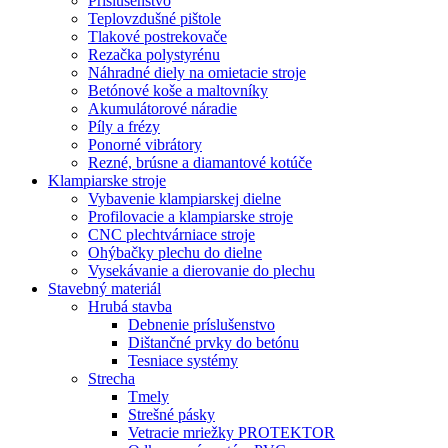
Príslušenstvo
Teplovzdušné pištole
Tlakové postrekovače
Rezačka polystyrénu
Náhradné diely na omietacie stroje
Betónové koše a maltovníky
Akumulátorové náradie
Píly a frézy
Ponorné vibrátory
Rezné, brúsne a diamantové kotúče
Klampiarske stroje
Vybavenie klampiarskej dielne
Profilovacie a klampiarske stroje
CNC plechtvárniace stroje
Ohýbačky plechu do dielne
Vysekávanie a dierovanie do plechu
Stavebný materiál
Hrubá stavba
Debnenie príslušenstvo
Dištančné prvky do betónu
Tesniace systémy
Strecha
Tmely
Strešné pásky
Vetracie mriežky PROTEKTOR