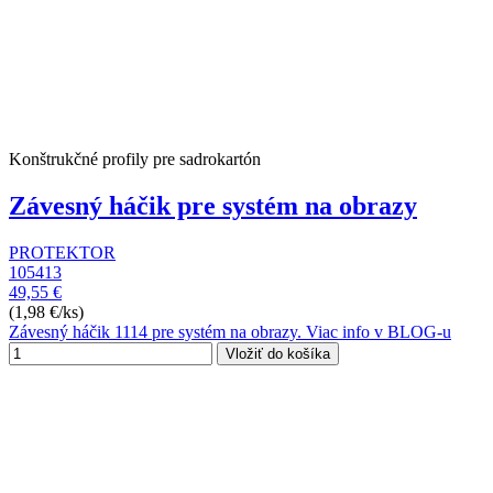
Konštrukčné profily pre sadrokartón
Závesný háčik pre systém na obrazy
PROTEKTOR
105413
49,55 €
(1,98 €/ks)
Závesný háčik 1114 pre systém na obrazy. Viac info v BLOG-u
Vložiť do košíka