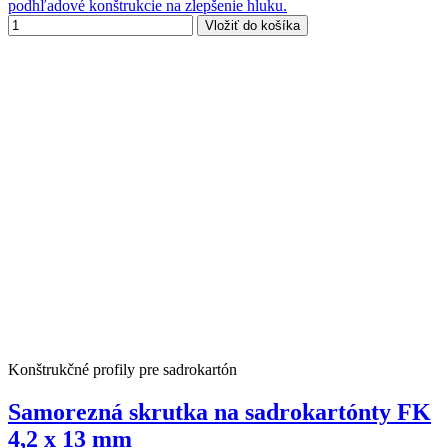
podhľadové konštrukcie na zlepšenie hluku.
Vložiť do košíka
Konštrukčné profily pre sadrokartón
Samorezná skrutka na sadrokartónty FK
4,2 x 13 mm