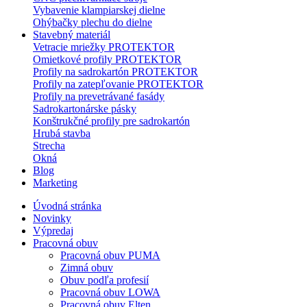
Vybavenie klampiarskej dielne
Ohýbačky plechu do dielne
Stavebný materiál
Vetracie mriežky PROTEKTOR
Omietkové profily PROTEKTOR
Profily na sadrokartón PROTEKTOR
Profily na zatepľovanie PROTEKTOR
Profily na prevetrávané fasády
Sadrokartonárske pásky
Konštrukčné profily pre sadrokartón
Hrubá stavba
Strecha
Okná
Blog
Marketing
Úvodná stránka
Novinky
Výpredaj
Pracovná obuv
Pracovná obuv PUMA
Zimná obuv
Obuv podľa profesií
Pracovná obuv LOWA
Pracovná obuv Elten