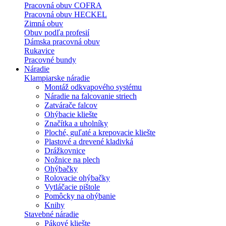
Pracovná obuv COFRA
Pracovná obuv HECKEL
Zimná obuv
Obuv podľa profesií
Dámska pracovná obuv
Rukavice
Pracovné bundy
Náradie
Klampiarske náradie
Montáž odkvapového systému
Náradie na falcovanie striech
Zatvárače falcov
Ohýbacie kliešte
Značítka a uholníky
Ploché, guľaté a krepovacie kliešte
Plastové a drevené kladivká
Drážkovnice
Nožnice na plech
Ohýbačky
Rolovacie ohýbačky
Vytláčacie pištole
Pomôcky na ohýbanie
Knihy
Stavebné náradie
Pákové kliešte