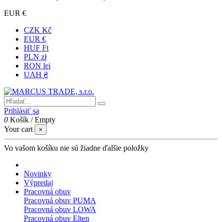
EUR €
CZK Kč
EUR €
HUF Ft
PLN zł
RON lei
UAH ₴
Prihlásiť sa
0
Košík
/
Empty
Your cart
×
Vo vašom košíku nie sú žiadne ďalšie položky
Novinky
Výpredaj
Pracovná obuv
Pracovná obuv PUMA
Pracovná obuv LOWA
Pracovná obuv Elten