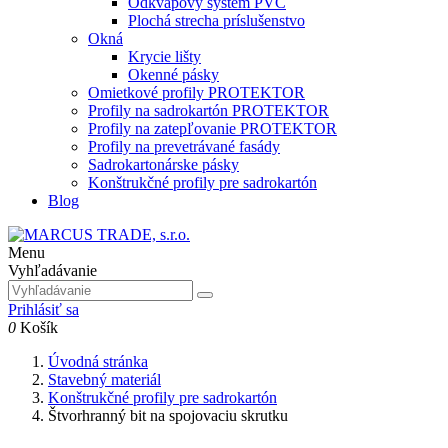
Odkvapový systém PVC
Plochá strecha príslušenstvo
Okná
Krycie lišty
Okenné pásky
Omietkové profily PROTEKTOR
Profily na sadrokartón PROTEKTOR
Profily na zatepľovanie PROTEKTOR
Profily na prevetrávané fasády
Sadrokartonárske pásky
Konštrukčné profily pre sadrokartón
Blog
Menu
Vyhľadávanie
Prihlásiť sa
0
Košík
Úvodná stránka
Stavebný materiál
Konštrukčné profily pre sadrokartón
Štvorhranný bit na spojovaciu skrutku