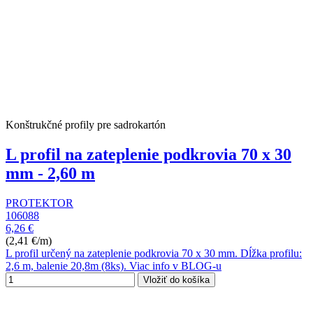
Konštrukčné profily pre sadrokartón
L profil na zateplenie podkrovia 70 x 30
mm - 2,60 m
PROTEKTOR
106088
6,26 €
(2,41 €/m)
L profil určený na zateplenie podkrovia 70 x 30 mm. Dĺžka profilu:
2,6 m, balenie 20,8m (8ks). Viac info v BLOG-u
Vložiť do košíka