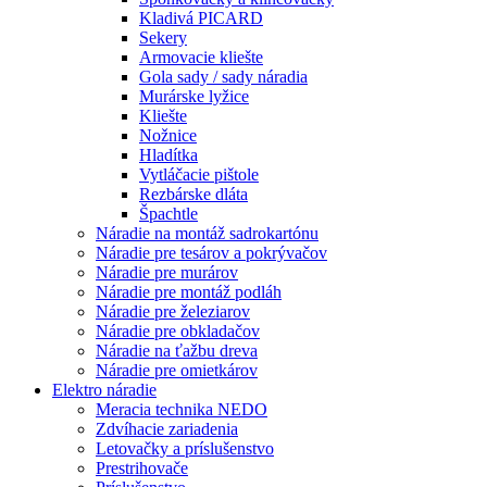
Kladivá PICARD
Sekery
Armovacie kliešte
Gola sady / sady náradia
Murárske lyžice
Kliešte
Nožnice
Hladítka
Vytláčacie pištole
Rezbárske dláta
Špachtle
Náradie na montáž sadrokartónu
Náradie pre tesárov a pokrývačov
Náradie pre murárov
Náradie pre montáž podláh
Náradie pre železiarov
Náradie pre obkladačov
Náradie na ťažbu dreva
Náradie pre omietkárov
Elektro náradie
Meracia technika NEDO
Zdvíhacie zariadenia
Letovačky a príslušenstvo
Prestrihovače