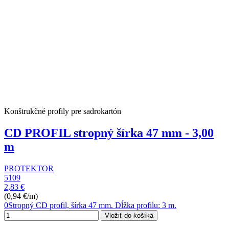
Konštrukčné profily pre sadrokartón
CD PROFIL stropný šírka 47 mm - 3,00
m
PROTEKTOR
5109
2,83 €
(0,94 €/m)
0Stropný CD profil, šírka 47 mm. Dĺžka profilu: 3 m.
Vložiť do košíka