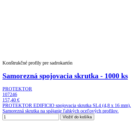
Konštrukčné profily pre sadrokartón
Samorezná spojovacia skrutka - 1000 ks
PROTEKTOR
107246
157,40 €
PROTEKTOR EDIFICIO spojovacia skrutka SL4 (4,8 x 16 mm).
Samorezná skrutka na spájanie ľahkých oceľových profilov.
Vložiť do košíka