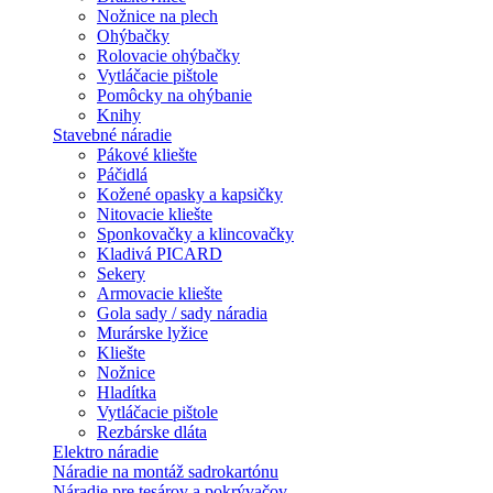
Nožnice na plech
Ohýbačky
Rolovacie ohýbačky
Vytláčacie pištole
Pomôcky na ohýbanie
Knihy
Stavebné náradie
Pákové kliešte
Páčidlá
Kožené opasky a kapsičky
Nitovacie kliešte
Sponkovačky a klincovačky
Kladivá PICARD
Sekery
Armovacie kliešte
Gola sady / sady náradia
Murárske lyžice
Kliešte
Nožnice
Hladítka
Vytláčacie pištole
Rezbárske dláta
Elektro náradie
Náradie na montáž sadrokartónu
Náradie pre tesárov a pokrývačov