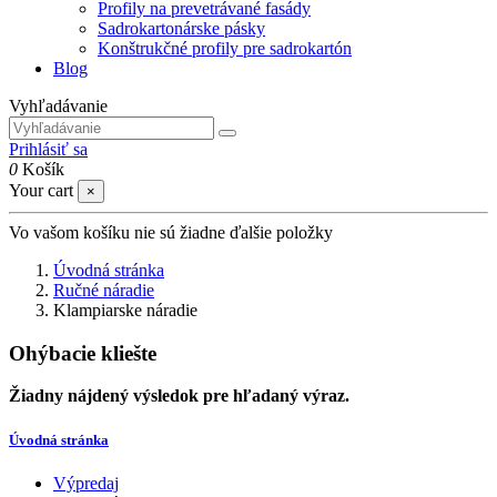
Profily na prevetrávané fasády
Sadrokartonárske pásky
Konštrukčné profily pre sadrokartón
Blog
Vyhľadávanie
Prihlásiť sa
0
Košík
Your cart
×
Vo vašom košíku nie sú žiadne ďalšie položky
Úvodná stránka
Ručné náradie
Klampiarske náradie
Ohýbacie kliešte
Žiadny nájdený výsledok pre hľadaný výraz.
Úvodná stránka
Výpredaj