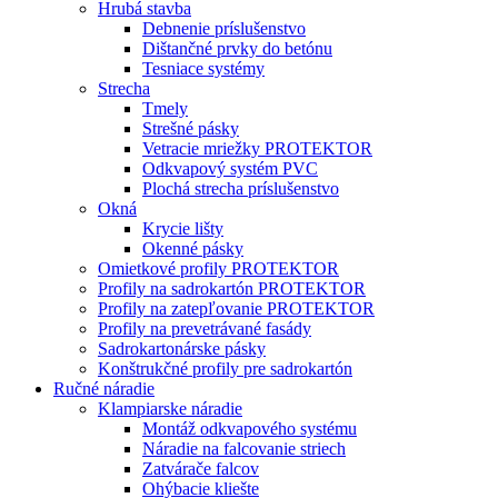
Hrubá stavba
Debnenie príslušenstvo
Dištančné prvky do betónu
Tesniace systémy
Strecha
Tmely
Strešné pásky
Vetracie mriežky PROTEKTOR
Odkvapový systém PVC
Plochá strecha príslušenstvo
Okná
Krycie lišty
Okenné pásky
Omietkové profily PROTEKTOR
Profily na sadrokartón PROTEKTOR
Profily na zatepľovanie PROTEKTOR
Profily na prevetrávané fasády
Sadrokartonárske pásky
Konštrukčné profily pre sadrokartón
Ručné náradie
Klampiarske náradie
Montáž odkvapového systému
Náradie na falcovanie striech
Zatvárače falcov
Ohýbacie kliešte