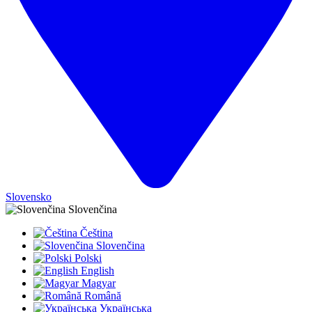
Slovensko
Slovenčina
Čeština
Slovenčina
Polski
English
Magyar
Română
Українська