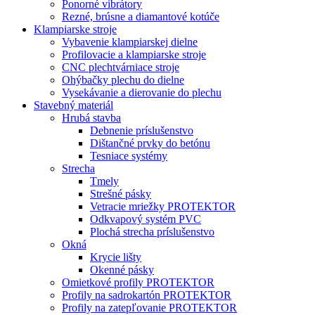
Ponorné vibrátory
Rezné, brúsne a diamantové kotúče
Klampiarske stroje
Vybavenie klampiarskej dielne
Profilovacie a klampiarske stroje
CNC plechtvárniace stroje
Ohýbačky plechu do dielne
Vysekávanie a dierovanie do plechu
Stavebný materiál
Hrubá stavba
Debnenie príslušenstvo
Dištančné prvky do betónu
Tesniace systémy
Strecha
Tmely
Strešné pásky
Vetracie mriežky PROTEKTOR
Odkvapový systém PVC
Plochá strecha príslušenstvo
Okná
Krycie lišty
Okenné pásky
Omietkové profily PROTEKTOR
Profily na sadrokartón PROTEKTOR
Profily na zatepľovanie PROTEKTOR