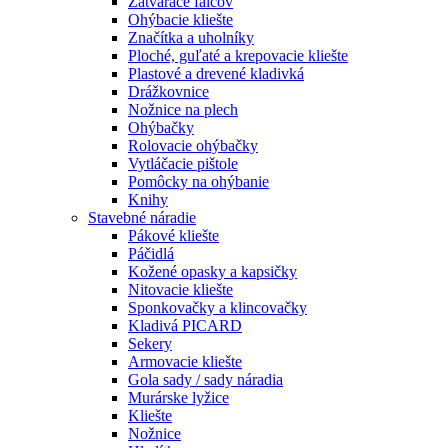
Zatvárače falcov
Ohýbacie kliešte
Značítka a uholníky
Ploché, guľaté a krepovacie kliešte
Plastové a drevené kladivká
Drážkovnice
Nožnice na plech
Ohýbačky
Rolovacie ohýbačky
Vytláčacie pištole
Pomôcky na ohýbanie
Knihy
Stavebné náradie
Pákové kliešte
Páčidlá
Kožené opasky a kapsičky
Nitovacie kliešte
Sponkovačky a klincovačky
Kladivá PICARD
Sekery
Armovacie kliešte
Gola sady / sady náradia
Murárske lyžice
Kliešte
Nožnice