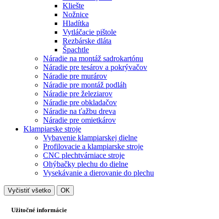
Kliešte
Nožnice
Hladítka
Vytláčacie pištole
Rezbárske dláta
Špachtle
Náradie na montáž sadrokartónu
Náradie pre tesárov a pokrývačov
Náradie pre murárov
Náradie pre montáž podláh
Náradie pre železiarov
Náradie pre obkladačov
Náradie na ťažbu dreva
Náradie pre omietkárov
Klampiarske stroje
Vybavenie klampiarskej dielne
Profilovacie a klampiarske stroje
CNC plechtvárniace stroje
Ohýbačky plechu do dielne
Vysekávanie a dierovanie do plechu
Vyčistiť všetko
OK
Užitočné informácie