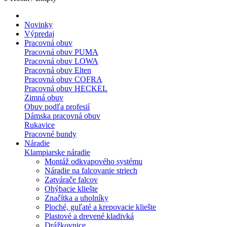
Novinky
Výpredaj
Pracovná obuv
Pracovná obuv PUMA
Pracovná obuv LOWA
Pracovná obuv Elten
Pracovná obuv COFRA
Pracovná obuv HECKEL
Zimná obuv
Obuv podľa profesií
Dámska pracovná obuv
Rukavice
Pracovné bundy
Náradie
Klampiarske náradie
Montáž odkvapového systému
Náradie na falcovanie striech
Zatvárače falcov
Ohýbacie kliešte
Značítka a uholníky
Ploché, guľaté a krepovacie kliešte
Plastové a drevené kladivká
Drážkovnice