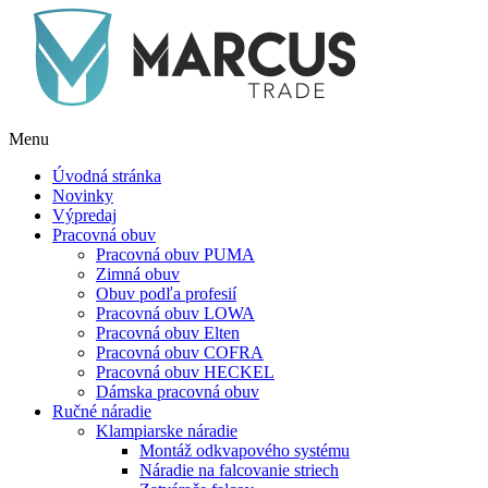
Menu
Úvodná stránka
Novinky
Výpredaj
Pracovná obuv
Pracovná obuv PUMA
Zimná obuv
Obuv podľa profesií
Pracovná obuv LOWA
Pracovná obuv Elten
Pracovná obuv COFRA
Pracovná obuv HECKEL
Dámska pracovná obuv
Ručné náradie
Klampiarske náradie
Montáž odkvapového systému
Náradie na falcovanie striech