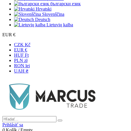
български език
Hrvatski
Slovenščina
Deutsch
Lietuvių kalba
EUR €
CZK Kč
EUR €
HUF Ft
PLN zł
RON lei
UAH ₴
Prihlásiť sa
0
Košík
/
Empty