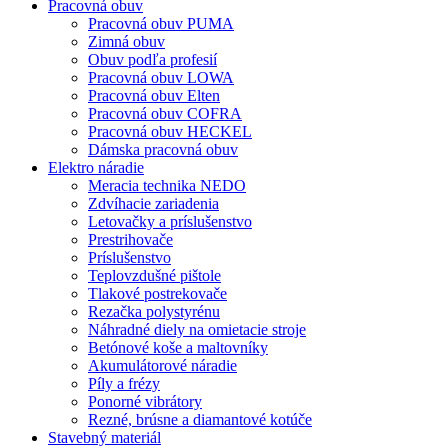
Pracovná obuv
Pracovná obuv PUMA
Zimná obuv
Obuv podľa profesií
Pracovná obuv LOWA
Pracovná obuv Elten
Pracovná obuv COFRA
Pracovná obuv HECKEL
Dámska pracovná obuv
Elektro náradie
Meracia technika NEDO
Zdvíhacie zariadenia
Letovačky a príslušenstvo
Prestrihovače
Príslušenstvo
Teplovzdušné pištole
Tlakové postrekovače
Rezačka polystyrénu
Náhradné diely na omietacie stroje
Betónové koše a maltovníky
Akumulátorové náradie
Píly a frézy
Ponorné vibrátory
Rezné, brúsne a diamantové kotúče
Stavebný materiál