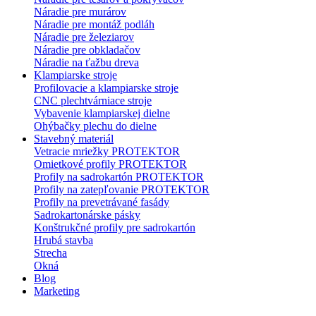
Náradie pre murárov
Náradie pre montáž podláh
Náradie pre železiarov
Náradie pre obkladačov
Náradie na ťažbu dreva
Klampiarske stroje
Profilovacie a klampiarske stroje
CNC plechtvárniace stroje
Vybavenie klampiarskej dielne
Ohýbačky plechu do dielne
Stavebný materiál
Vetracie mriežky PROTEKTOR
Omietkové profily PROTEKTOR
Profily na sadrokartón PROTEKTOR
Profily na zatepľovanie PROTEKTOR
Profily na prevetrávané fasády
Sadrokartonárske pásky
Konštrukčné profily pre sadrokartón
Hrubá stavba
Strecha
Okná
Blog
Marketing