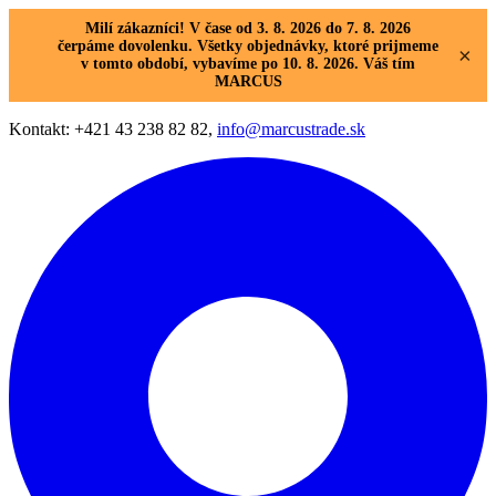
Milí zákazníci! V čase od 3. 8. 2026 do 7. 8. 2026
čerpáme dovolenku. Všetky objednávky, ktoré prijmeme
×
v tomto období, vybavíme po 10. 8. 2026. Váš tím
MARCUS
Kontakt: +421 43 238 82 82,
info@marcustrade.sk