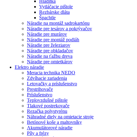
Hladítka
Vytláčacie pištole
Rezbárske dláta
Špachtle
Náradie na montáž sadrokartónu
Náradie pre tesárov a pokrývačov
Náradie pre murárov
Náradie pre montáž podláh
Náradie pre železiarov
Náradie pre obkladačov
Náradie na ťažbu dreva
Náradie pre omietkárov
Elektro náradie
Meracia technika NEDO
Zdvíhacie zariadenia
Letovačky a príslušenstvo
Prestrihovače
Príslušenstvo
Teplovzdušné pištole
Tlakové postrekovače
Rezačka polystyrénu
Náhradné diely na omietacie stroje
Betónové koše a maltovníky
Akumulátorové náradie
Píly a frézy