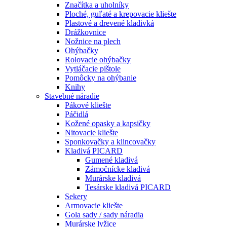
Značítka a uholníky
Ploché, guľaté a krepovacie kliešte
Plastové a drevené kladivká
Drážkovnice
Nožnice na plech
Ohýbačky
Rolovacie ohýbačky
Vytláčacie pištole
Pomôcky na ohýbanie
Knihy
Stavebné náradie
Pákové kliešte
Páčidlá
Kožené opasky a kapsičky
Nitovacie kliešte
Sponkovačky a klincovačky
Kladivá PICARD
Gumené kladivá
Zámočnícke kladivá
Murárske kladivá
Tesárske kladivá PICARD
Sekery
Armovacie kliešte
Gola sady / sady náradia
Murárske lyžice