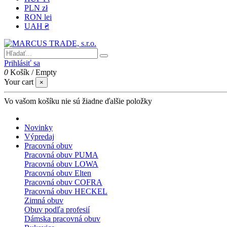
PLN zł
RON lei
UAH ₴
Prihlásiť sa
0
Košík
/
Empty
Your cart
×
Vo vašom košíku nie sú žiadne ďalšie položky
Novinky
Výpredaj
Pracovná obuv
Pracovná obuv PUMA
Pracovná obuv LOWA
Pracovná obuv Elten
Pracovná obuv COFRA
Pracovná obuv HECKEL
Zimná obuv
Obuv podľa profesií
Dámska pracovná obuv