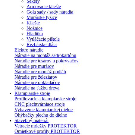
Sekery
Armovacie kliešte
Gola sady / sady náradia
Murárske lyžice
Kliešte
Nožnice
Hladítka
Vytláčacie pištole
Rezbárske dláta
Elektro náradie
Náradie na montáž sadrokartónu
Náradie pre tesárov a pokrývačov
Náradie pre murárov
Náradie pre montáž podláh
Náradie pre železiarov
Náradie pre obkladačov
Náradie na ťažbu dreva
Klampiarske stroje
Profilovacie a klampiarske stroje
CNC plechtvárniace stroje
Vybavenie klampiarskej dielne
Ohýbačky plechu do dielne
Stavebný materiál
Vetracie mriežky PROTEKTOR
Omietkové profily PROTEKTOR