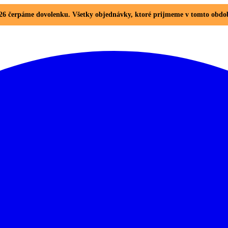
. 2026 čerpáme dovolenku. Všetky objednávky, ktoré prijmeme v tomto ob