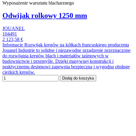
Wyposażenie warsztatu blacharznego
Odwijak rolkowy 1250 mm
JOUANEL
104491
2 123,58 €
Informacie Rozwijak kręgów na kółkach francuskiego producenta
Jouanel Industrie to solidne i niezawodne urządzenie przeznaczone
do rozwijania kręgów blach i materiałów taśmowych w
budownictwie i przemyśle. Dzięki masywnej konstrukcji i
praktycznemu designowi zapewnia bezpieczną i wygodną obsługę
ciężkich kręgów.
Dodaj do koszyka