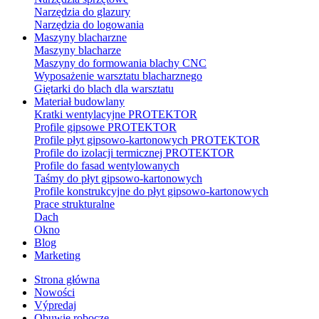
Narzędzia do glazury
Narzędzia do logowania
Maszyny blacharzne
Maszyny blacharze
Maszyny do formowania blachy CNC
Wyposażenie warsztatu blacharznego
Giętarki do blach dla warsztatu
Materiał budowlany
Kratki wentylacyjne PROTEKTOR
Profile gipsowe PROTEKTOR
Profile płyt gipsowo-kartonowych PROTEKTOR
Profile do izolacji termicznej PROTEKTOR
Profile do fasad wentylowanych
Taśmy do płyt gipsowo-kartonowych
Profile konstrukcyjne do płyt gipsowo-kartonowych
Prace strukturalne
Dach
Okno
Blog
Marketing
Strona główna
Nowości
Výpredaj
Obuwie robocze