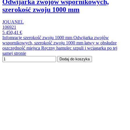
Odwijarka zwojów wspornikowych,
szerokość zwoju 1000 mm
JOUANEL
106921
5 450,41 €
Infomracje szerokość zwoju 1000 mm Odwijarka zwojów
wspornikowych, szerokość zwoju 1000 mm łatwy w obsłudze
oszczędność miejsca Ręczny hamulec szpuli i wciągarka po tej
samej stronie
Dodaj do koszyka