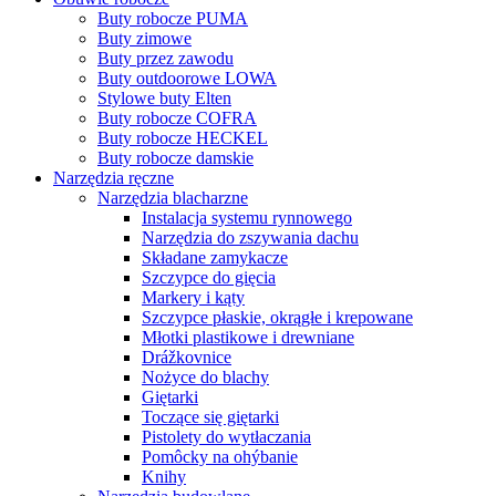
Buty robocze PUMA
Buty zimowe
Buty przez zawodu
Buty outdoorowe LOWA
Stylowe buty Elten
Buty robocze COFRA
Buty robocze HECKEL
Buty robocze damskie
Narzędzia ręczne
Narzędzia blacharzne
Instalacja systemu rynnowego
Narzędzia do zszywania dachu
Składane zamykacze
Szczypce do gięcia
Markery i kąty
Szczypce płaskie, okrągłe i krepowane
Młotki plastikowe i drewniane
Drážkovnice
Nożyce do blachy
Giętarki
Toczące się giętarki
Pistolety do wytłaczania
Pomôcky na ohýbanie
Knihy