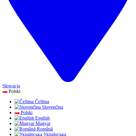
Słowacja
Polski
Čeština
Slovenčina
Polski
English
Magyar
Română
Українська