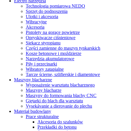
Electro narzędzia
Technologia pomiarowa NEDO
Sprzęt do podnoszenia
Ulotki i akcesoria
Wibracyjne
Akcesoria
Pistolety na gorące powietrze
Opryskiwacze ciśnieniowe
Siekacz styropianu
Części zamienne do maszyn tynkarskich
Kosze betonowe i moździerze
Narzędzia akumulatorowe
Piły i przecinarki
Wibratory zatapialne
Tarcze ścierne, szlifierskie i diamentowe
Maszyny blacharzne
Wyposażenie warsztatu blacharznego
Maszyny blacharze
Maszyny do formowania blachy CNC
Giętarki do blach dla warsztatu
Vysekávanie a dierovanie do plechu
Materiał budowlany
Prace strukturalne
Akcesoria do szalunków
Przekładki do betonu