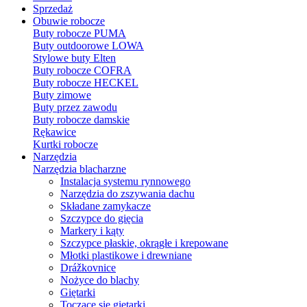
Sprzedaż
Obuwie robocze
Buty robocze PUMA
Buty outdoorowe LOWA
Stylowe buty Elten
Buty robocze COFRA
Buty robocze HECKEL
Buty zimowe
Buty przez zawodu
Buty robocze damskie
Rękawice
Kurtki robocze
Narzędzia
Narzędzia blacharzne
Instalacja systemu rynnowego
Narzędzia do zszywania dachu
Składane zamykacze
Szczypce do gięcia
Markery i kąty
Szczypce płaskie, okrągłe i krepowane
Młotki plastikowe i drewniane
Drážkovnice
Nożyce do blachy
Giętarki
Toczące się giętarki