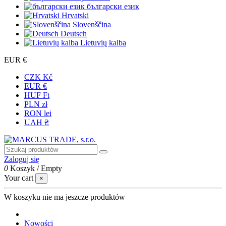
български език
Hrvatski
Slovenščina
Deutsch
Lietuvių kalba
EUR €
CZK Kč
EUR €
HUF Ft
PLN zł
RON lei
UAH ₴
Zaloguj się
0
Koszyk
/
Empty
Your cart
×
W koszyku nie ma jeszcze produktów
Nowości