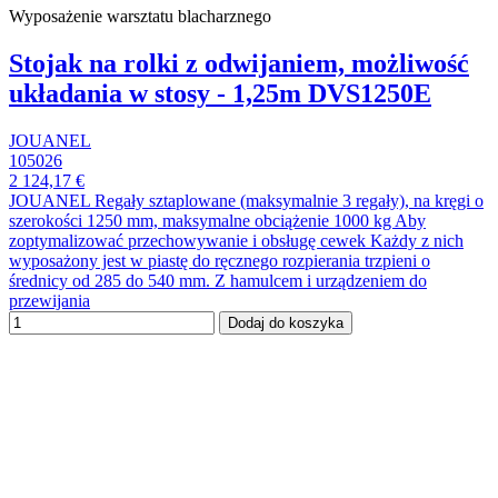
Wyposażenie warsztatu blacharznego
Stojak na rolki z odwijaniem, możliwość
układania w stosy - 1,25m DVS1250E
JOUANEL
105026
2 124,17 €
JOUANEL Regały sztaplowane (maksymalnie 3 regały), na kręgi o
szerokości 1250 mm, maksymalne obciążenie 1000 kg Aby
zoptymalizować przechowywanie i obsługę cewek Każdy z nich
wyposażony jest w piastę do ręcznego rozpierania trzpieni o
średnicy od 285 do 540 mm. Z hamulcem i urządzeniem do
przewijania
Dodaj do koszyka