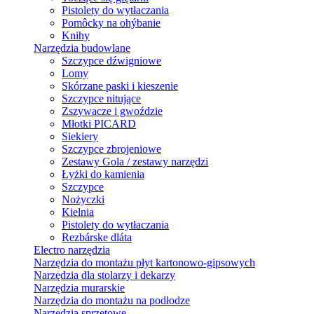
Pistolety do wytłaczania
Pomôcky na ohýbanie
Knihy
Narzędzia budowlane
Szczypce dźwigniowe
Lomy
Skórzane paski i kieszenie
Szczypce nitujące
Zszywacze i gwoździe
Młotki PICARD
Siekiery
Szczypce zbrojeniowe
Zestawy Gola / zestawy narzędzi
Łyżki do kamienia
Szczypce
Nożyczki
Kielnia
Pistolety do wytłaczania
Rezbárske dláta
Electro narzędzia
Narzędzia do montażu płyt kartonowo-gipsowych
Narzędzia dla stolarzy i dekarzy
Narzędzia murarskie
Narzędzia do montażu na podłodze
Narzędzia sprzętowe