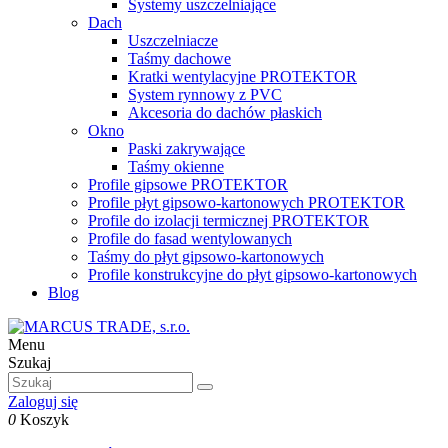
Systemy uszczelniające
Dach
Uszczelniacze
Taśmy dachowe
Kratki wentylacyjne PROTEKTOR
System rynnowy z PVC
Akcesoria do dachów płaskich
Okno
Paski zakrywające
Taśmy okienne
Profile gipsowe PROTEKTOR
Profile płyt gipsowo-kartonowych PROTEKTOR
Profile do izolacji termicznej PROTEKTOR
Profile do fasad wentylowanych
Taśmy do płyt gipsowo-kartonowych
Profile konstrukcyjne do płyt gipsowo-kartonowych
Blog
Menu
Szukaj
Zaloguj się
0
Koszyk