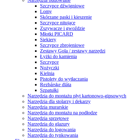
Narzędzia budowlane
Szczypce dźwigniowe
Lomy
Skórzane paski i kieszenie
Szczypce nitujące
Zszywacze i gwoździe
Młotki PICARD
Siekiery
Szczypce zbrojeniowe
Zestawy Gola / zestawy narzędzi
Łyżki do kamienia
Szczypce
Nożyczki
Kielnia
Pistolety do wytłaczania
Rezbárske dláta
Szpatułki
Narzędzia do montażu płyt kartonowo-gipsowych
Narzędzia dla stolarzy i dekarzy
Narzędzia murarskie
Narzędzia do montażu na podłodze
Narzędzia sprzętowe
Narzędzia do glazury
Narzędzia do logowania
Narzędzia do tynkowania