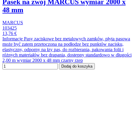
Pasek na zwój MARCUS wymiar 2000 x
48 mm
MARCUS
103425
13,76 €
Informacje Pasy zaciskowe bez metalowych zamków, płyta pasowa
może być zatem przetoczona na podłodze bez punktów nacisku,
elastyczny, odporny na łzy pas, do rozbierania, pakowania folii i
różnych materiałów bez drapania, dostępny standardowo w długości
2,00 m wymiar 2000 x 48 mm czarny rzep
Dodaj do koszyka