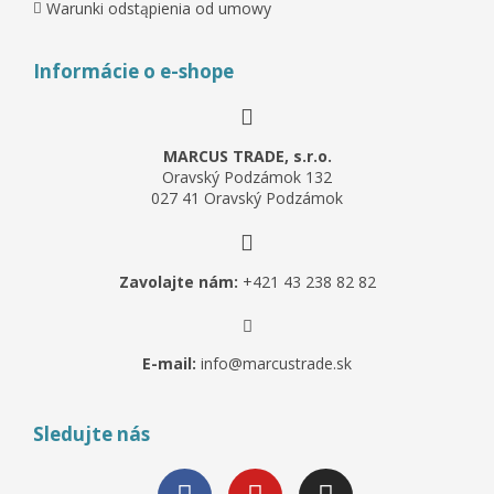
Warunki odstąpienia od umowy
Informácie o e-shope
MARCUS TRADE, s.r.o.
Oravský Podzámok 132
027 41 Oravský Podzámok
Zavolajte nám:
+421 43 238 82 82
E-mail:
info@marcustrade.sk
Sledujte nás