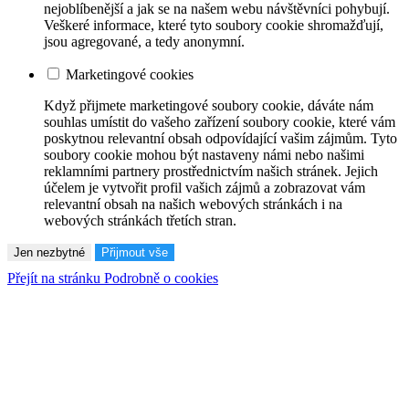
nejoblíbenější a jak se na našem webu návštěvníci pohybují.
Veškeré informace, které tyto soubory cookie shromažďují,
jsou agregované, a tedy anonymní.
Marketingové cookies
Když přijmete marketingové soubory cookie, dáváte nám
souhlas umístit do vašeho zařízení soubory cookie, které vám
poskytnou relevantní obsah odpovídající vašim zájmům. Tyto
soubory cookie mohou být nastaveny námi nebo našimi
reklamními partnery prostřednictvím našich stránek. Jejich
účelem je vytvořit profil vašich zájmů a zobrazovat vám
relevantní obsah na našich webových stránkách i na
webových stránkách třetích stran.
Jen nezbytné
Přijmout vše
Přejít na stránku Podrobně o cookies