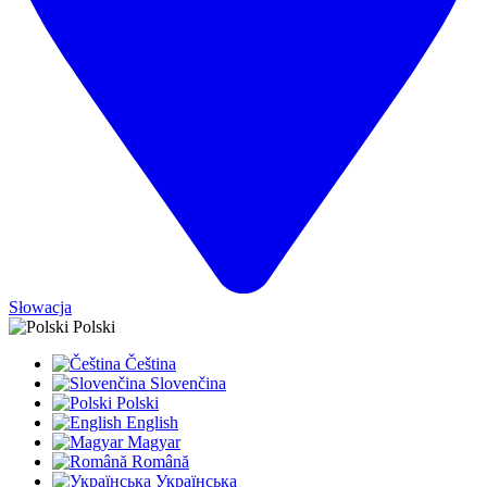
Słowacja
Polski
Čeština
Slovenčina
Polski
English
Magyar
Română
Українська