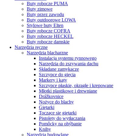
Buty robocze PUMA
Buty zimowe
Buty przez zawodu
Buty outdoorowe LOWA
Stylowe buty Elten
Buty robocze COFRA
Buty robocze HECKEL
Buty robocze damskie
Narzędzia ręczne
Narzędzia blacharzne
Instalacja systemu rynnowego
Narzędzia do zszywania dachu
Składane zamykacze
Szczypce do gięcia
Markery i kąty
Szczypce płaskie, okrągłe i krepowane
Młotki plastikowe i drewniane
Drážkovnice
Nożyce do blachy
Giętarki
Toczące się giętarki
Pistolety do wytłaczania
Pomôcky na ohýbanie
Knihy
Narzędzia budowlane