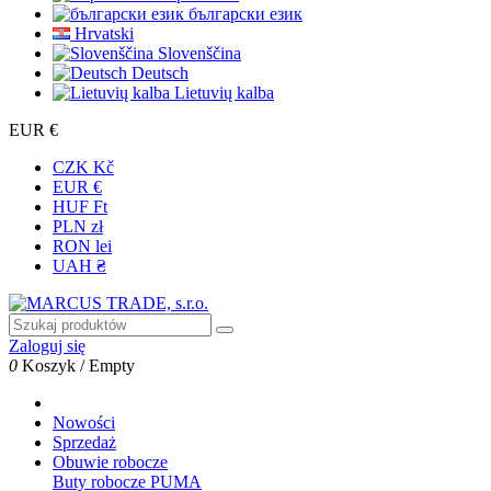
български език
Hrvatski
Slovenščina
Deutsch
Lietuvių kalba
EUR €
CZK Kč
EUR €
HUF Ft
PLN zł
RON lei
UAH ₴
Zaloguj się
0
Koszyk
/
Empty
Nowości
Sprzedaż
Obuwie robocze
Buty robocze PUMA