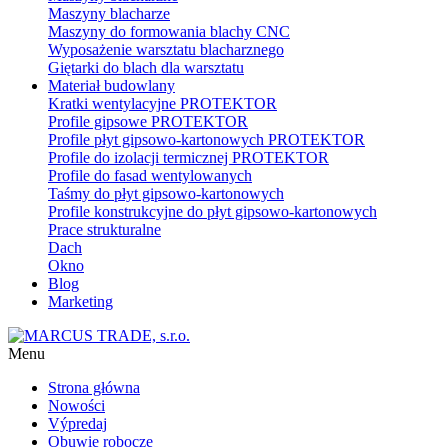
Maszyny blacharze
Maszyny do formowania blachy CNC
Wyposażenie warsztatu blacharznego
Giętarki do blach dla warsztatu
Materiał budowlany
Kratki wentylacyjne PROTEKTOR
Profile gipsowe PROTEKTOR
Profile płyt gipsowo-kartonowych PROTEKTOR
Profile do izolacji termicznej PROTEKTOR
Profile do fasad wentylowanych
Taśmy do płyt gipsowo-kartonowych
Profile konstrukcyjne do płyt gipsowo-kartonowych
Prace strukturalne
Dach
Okno
Blog
Marketing
Menu
Strona główna
Nowości
Výpredaj
Obuwie robocze