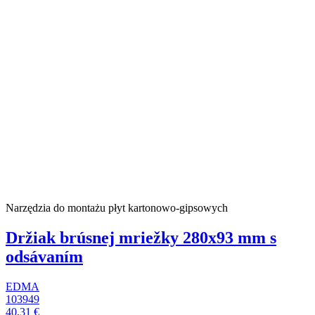
Narzędzia do montażu płyt kartonowo-gipsowych
Držiak brúsnej mriežky 280x93 mm s
odsávaním
EDMA
103949
40,31 €