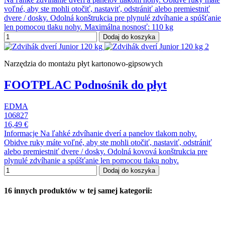
voľné, aby ste mohli otočiť, nastaviť, odstrániť alebo premiestniť
dvere / dosky. Odolná konštrukcia pre plynulé zdvíhanie a spúšťanie
len pomocou tlaku nohy. Maximálna nosnosť: 110 kg
Dodaj do koszyka
Narzędzia do montażu płyt kartonowo-gipsowych
FOOTPLAC Podnośnik do płyt
EDMA
106827
16,49 €
Informacje Na ľahké zdvíhanie dverí a panelov tlakom nohy.
Obidve ruky máte voľné, aby ste mohli otočiť, nastaviť, odstrániť
alebo premiestniť dvere / dosky. Odolná kovová konštrukcia pre
plynulé zdvíhanie a spúšťanie len pomocou tlaku nohy.
Dodaj do koszyka
16 innych produktów w tej samej kategorii: