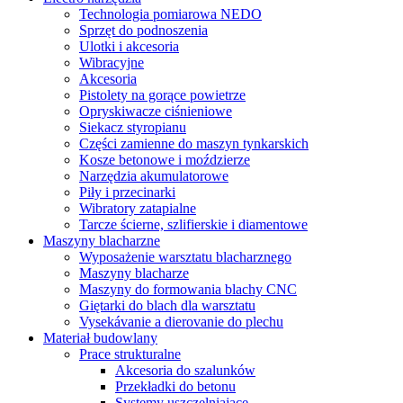
Technologia pomiarowa NEDO
Sprzęt do podnoszenia
Ulotki i akcesoria
Wibracyjne
Akcesoria
Pistolety na gorące powietrze
Opryskiwacze ciśnieniowe
Siekacz styropianu
Części zamienne do maszyn tynkarskich
Kosze betonowe i moździerze
Narzędzia akumulatorowe
Piły i przecinarki
Wibratory zatapialne
Tarcze ścierne, szlifierskie i diamentowe
Maszyny blacharzne
Wyposażenie warsztatu blacharznego
Maszyny blacharze
Maszyny do formowania blachy CNC
Giętarki do blach dla warsztatu
Vysekávanie a dierovanie do plechu
Materiał budowlany
Prace strukturalne
Akcesoria do szalunków
Przekładki do betonu
Systemy uszczelniające