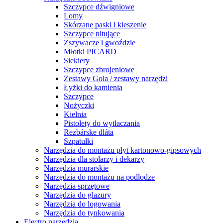
Szczypce dźwigniowe
Lomy
Skórzane paski i kieszenie
Szczypce nitujące
Zszywacze i gwoździe
Młotki PICARD
Siekiery
Szczypce zbrojeniowe
Zestawy Gola / zestawy narzędzi
Łyżki do kamienia
Szczypce
Nożyczki
Kielnia
Pistolety do wytłaczania
Rezbárske dláta
Szpatułki
Narzędzia do montażu płyt kartonowo-gipsowych
Narzędzia dla stolarzy i dekarzy
Narzędzia murarskie
Narzędzia do montażu na podłodze
Narzędzia sprzętowe
Narzędzia do glazury
Narzędzia do logowania
Narzędzia do tynkowania
Electro narzędzia