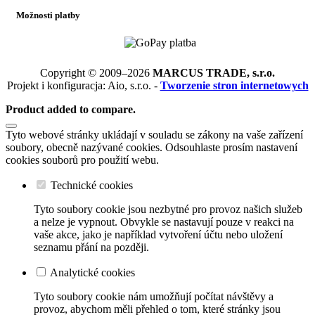
Možnosti platby
Copyright © 2009–2026
MARCUS TRADE, s.r.o.
Projekt i konfiguracja: Aio, s.r.o. -
Tworzenie stron internetowych
Product added to compare.
Tyto webové stránky ukládají v souladu se zákony na vaše zařízení
soubory, obecně nazývané cookies. Odsouhlaste prosím nastavení
cookies souborů pro použití webu.
Technické cookies
Tyto soubory cookie jsou nezbytné pro provoz našich služeb
a nelze je vypnout. Obvykle se nastavují pouze v reakci na
vaše akce, jako je například vytvoření účtu nebo uložení
seznamu přání na později.
Analytické cookies
Tyto soubory cookie nám umožňují počítat návštěvy a
provoz, abychom měli přehled o tom, které stránky jsou