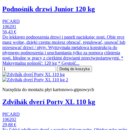
Podnośnik drzwi Junior 120 kg
PICARD
106201
56,43 €
Do lekkiego podnoszenia drzwi i paneli naciskając nogi. Obie ręce
masz wolne, dzięki czemu możesz obracać, regulować, usuwać lub
przesuwać drzwi / płyty. Wytrzymała metalowa konstrukcja do
płynnego podnoszenia i uruchamiania tylko za pomocą ciśnienia
nogi. Idealne w pracy z ciężkimi drzwiami przeciwpożarowymi. *
Maksymalna nośność: 120 kg * Gęstość...
Dodaj do koszyka
Narzędzia do montażu płyt kartonowo-gipsowych
Zdvihák dverí Porty XL 110 kg
PICARD
106202
29,88 €
Na ľahké zdvíhanie dverí a panelov tlakom nohy. Obidve ruky máte