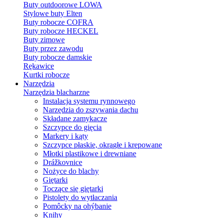
Buty outdoorowe LOWA
Stylowe buty Elten
Buty robocze COFRA
Buty robocze HECKEL
Buty zimowe
Buty przez zawodu
Buty robocze damskie
Rękawice
Kurtki robocze
Narzędzia
Narzędzia blacharzne
Instalacja systemu rynnowego
Narzędzia do zszywania dachu
Składane zamykacze
Szczypce do gięcia
Markery i kąty
Szczypce płaskie, okrągłe i krepowane
Młotki plastikowe i drewniane
Drážkovnice
Nożyce do blachy
Giętarki
Toczące się giętarki
Pistolety do wytłaczania
Pomôcky na ohýbanie
Knihy