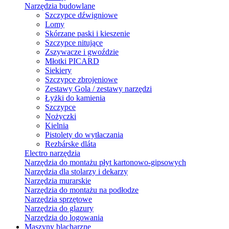
Narzędzia budowlane
Szczypce dźwigniowe
Lomy
Skórzane paski i kieszenie
Szczypce nitujące
Zszywacze i gwoździe
Młotki PICARD
Siekiery
Szczypce zbrojeniowe
Zestawy Gola / zestawy narzędzi
Łyżki do kamienia
Szczypce
Nożyczki
Kielnia
Pistolety do wytłaczania
Rezbárske dláta
Electro narzędzia
Narzędzia do montażu płyt kartonowo-gipsowych
Narzędzia dla stolarzy i dekarzy
Narzędzia murarskie
Narzędzia do montażu na podłodze
Narzędzia sprzętowe
Narzędzia do glazury
Narzędzia do logowania
Maszyny blacharzne