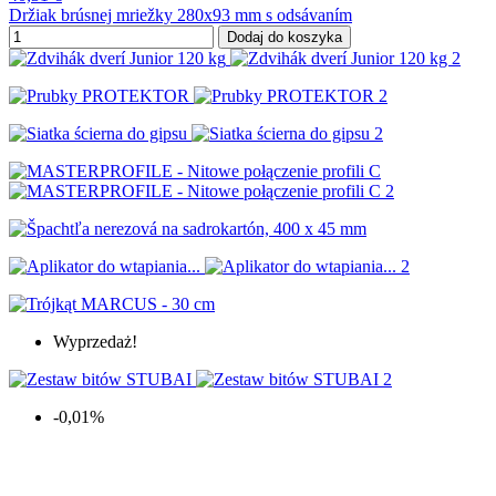
Držiak brúsnej mriežky 280x93 mm s odsávaním
Dodaj do koszyka
Wyprzedaż!
-0,01%