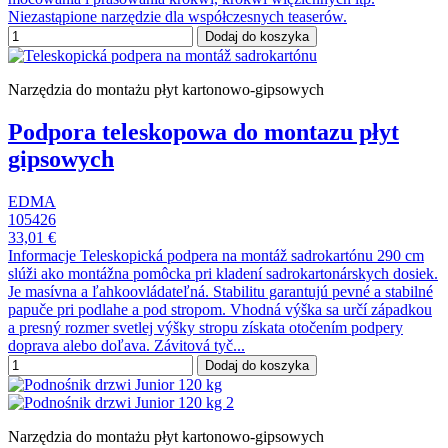
Niezastąpione narzędzie dla współczesnych teaserów.
Dodaj do koszyka
Narzędzia do montażu płyt kartonowo-gipsowych
Podpora teleskopowa do montazu płyt
gipsowych
EDMA
105426
33,01 €
Informacje Teleskopická podpera na montáž sadrokartónu 290 cm
slúži ako montážna pomôcka pri kladení sadrokartonárskych dosiek.
Je masívna a ľahkoovládateľná. Stabilitu garantujú pevné a stabilné
papuče pri podlahe a pod stropom. Vhodná výška sa určí západkou
a presný rozmer svetlej výšky stropu získata otočením podpery
doprava alebo doľava. Závitová tyč...
Dodaj do koszyka
Narzędzia do montażu płyt kartonowo-gipsowych