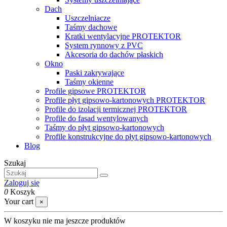
Dach
Uszczelniacze
Taśmy dachowe
Kratki wentylacyjne PROTEKTOR
System rynnowy z PVC
Akcesoria do dachów płaskich
Okno
Paski zakrywające
Taśmy okienne
Profile gipsowe PROTEKTOR
Profile płyt gipsowo-kartonowych PROTEKTOR
Profile do izolacji termicznej PROTEKTOR
Profile do fasad wentylowanych
Taśmy do płyt gipsowo-kartonowych
Profile konstrukcyjne do płyt gipsowo-kartonowych
Blog
Szukaj
Zaloguj się
0
Koszyk
Your cart
×
W koszyku nie ma jeszcze produktów