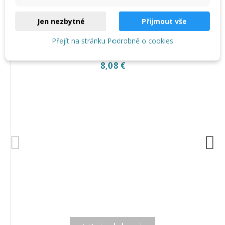
Zobacz także
Jen nezbytné
Přijmout vše
Přejít na stránku Podrobně o cookies
Stator / Rotor D6-3
8,08 €