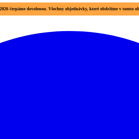
8. 2026 čerpáme dovolenou. Všechny objednávky, které obdržíme v tomto