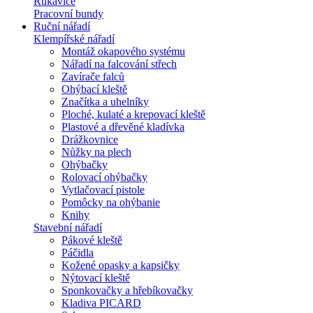
Rukavice
Pracovní bundy
Ruční nářadí
Klempířské nářadí
Montáž okapového systému
Nářadí na falcování střech
Zavírače falců
Ohýbací kleště
Značítka a uhelníky
Ploché, kulaté a krepovací kleště
Plastové a dřevěné kladívka
Drážkovnice
Nůžky na plech
Ohýbačky
Rolovací ohýbačky
Vytlačovací pistole
Pomôcky na ohýbanie
Knihy
Stavební nářadí
Pákové kleště
Páčidla
Kožené opasky a kapsičky
Nýtovací kleště
Sponkovačky a hřebíkovačky
Kladiva PICARD