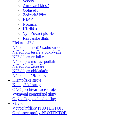
Sekery
Armovací kleště
Golasady
Zednické lžíce
Kleště
Noznica
Hladítka
Vytlačovací pistole
Rezbárske dláta
Elektro nářadí
Nářadí na montáž sádrokartonu
Nářadí pro tesaře a pokrývače
Nářadí pro zedníky
Nářadí pro montáž podlah
Nářadí pro železáře
Nářadí pro obkladače
Nářadí na těžbu dřeva
Klempířské stroje
Klempířské stroje
CNC plechtvárniace stroje
Vybavení klempířské dílny
Ohýbačky plechu do dílny
Stavba
Větrací mřížky PROTEKTOR
Omítkové profily PROTEKTOR