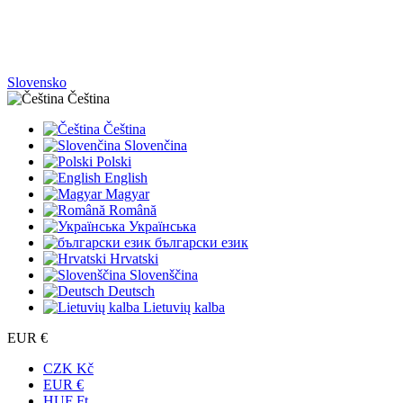
Slovensko
Čeština
Čeština
Slovenčina
Polski
English
Magyar
Română
Українська
български език
Hrvatski
Slovenščina
Deutsch
Lietuvių kalba
EUR €
CZK Kč
EUR €
HUF Ft