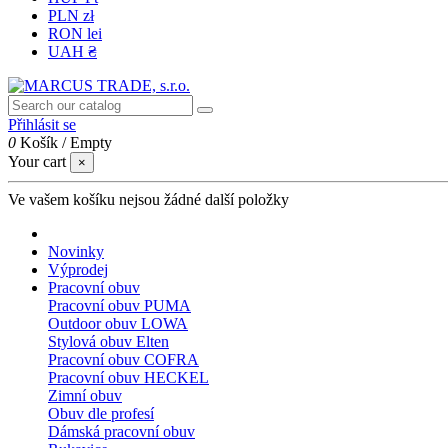
PLN zł
RON lei
UAH ₴
Přihlásit se
0
Košík
/
Empty
Your cart
×
Ve vašem košíku nejsou žádné další položky
Novinky
Výprodej
Pracovní obuv
Pracovní obuv PUMA
Outdoor obuv LOWA
Stylová obuv Elten
Pracovní obuv COFRA
Pracovní obuv HECKEL
Zimní obuv
Obuv dle profesí
Dámská pracovní obuv