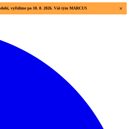
×
 období, vyřídíme po 10. 8. 2026. Váš tým MARCUS