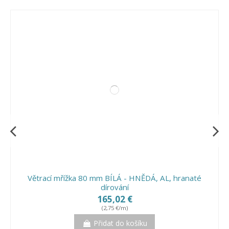
Větrací mřížka 30 x 50 mm, hliníková černá - 2,50 m
6,08 €
(2,43 €/m)
Přidat do košíku
Větrací mřížka 80 mm BÍLÁ - HNĚDÁ, AL, hranaté
dírování
165,02 €
(2,75 €/m)
Přidat do košíku