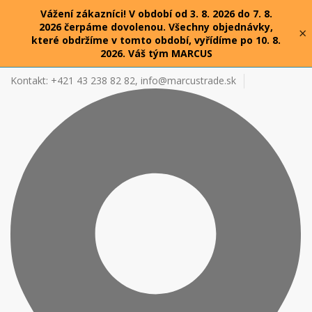
Vážení zákazníci! V období od 3. 8. 2026 do 7. 8.
2026 čerpáme dovolenou. Všechny objednávky,
×
které obdržíme v tomto období, vyřídíme po 10. 8.
2026. Váš tým MARCUS
Kontakt: +421 43 238 82 82,
info@marcustrade.sk