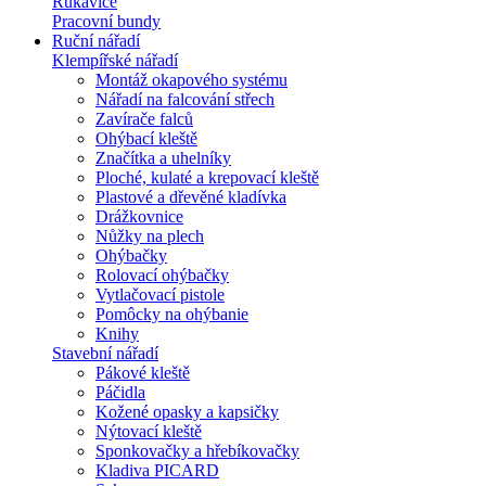
Rukavice
Pracovní bundy
Ruční nářadí
Klempířské nářadí
Montáž okapového systému
Nářadí na falcování střech
Zavírače falců
Ohýbací kleště
Značítka a uhelníky
Ploché, kulaté a krepovací kleště
Plastové a dřevěné kladívka
Drážkovnice
Nůžky na plech
Ohýbačky
Rolovací ohýbačky
Vytlačovací pistole
Pomôcky na ohýbanie
Knihy
Stavební nářadí
Pákové kleště
Páčidla
Kožené opasky a kapsičky
Nýtovací kleště
Sponkovačky a hřebíkovačky
Kladiva PICARD