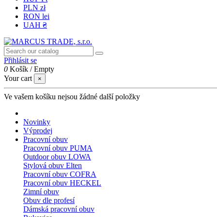
PLN zł
RON lei
UAH ₴
Přihlásit se
0
Košík
/
Empty
Your cart
×
Ve vašem košíku nejsou žádné další položky
Novinky
Výprodej
Pracovní obuv
Pracovní obuv PUMA
Outdoor obuv LOWA
Stylová obuv Elten
Pracovní obuv COFRA
Pracovní obuv HECKEL
Zimní obuv
Obuv dle profesí
Dámská pracovní obuv