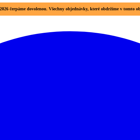
8. 2026 čerpáme dovolenou. Všechny objednávky, které obdržíme v tomto