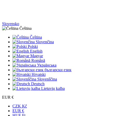
Slovensko
Čeština
Čeština
Slovenčina
Polski
English
Magyar
Română
Українська
български език
Hrvatski
Slovenščina
Deutsch
Lietuvių kalba
EUR €
CZK Kč
EUR €
HUF Ft