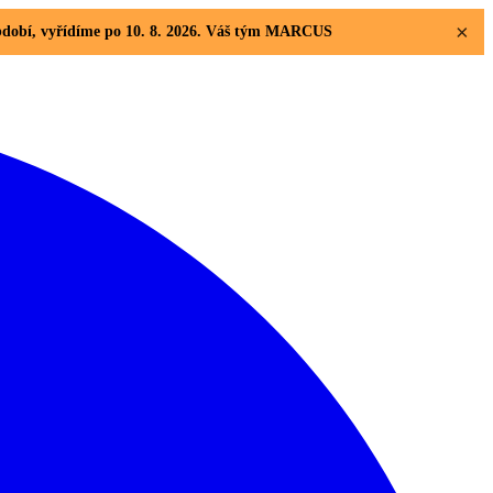
×
 období, vyřídíme po 10. 8. 2026. Váš tým MARCUS