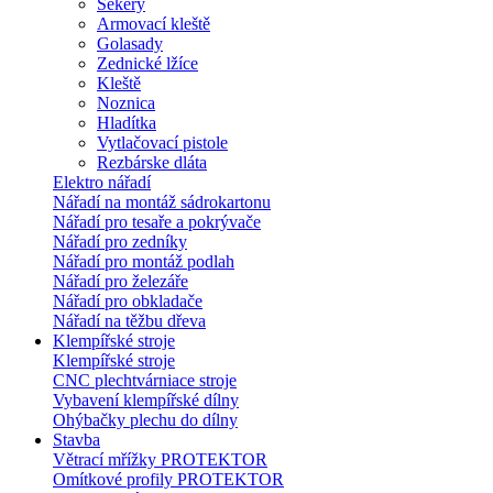
Sekery
Armovací kleště
Golasady
Zednické lžíce
Kleště
Noznica
Hladítka
Vytlačovací pistole
Rezbárske dláta
Elektro nářadí
Nářadí na montáž sádrokartonu
Nářadí pro tesaře a pokrývače
Nářadí pro zedníky
Nářadí pro montáž podlah
Nářadí pro železáře
Nářadí pro obkladače
Nářadí na těžbu dřeva
Klempířské stroje
Klempířské stroje
CNC plechtvárniace stroje
Vybavení klempířské dílny
Ohýbačky plechu do dílny
Stavba
Větrací mřížky PROTEKTOR
Omítkové profily PROTEKTOR