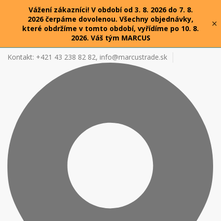
Vážení zákazníci! V období od 3. 8. 2026 do 7. 8.
2026 čerpáme dovolenou. Všechny objednávky,
×
které obdržíme v tomto období, vyřídíme po 10. 8.
2026. Váš tým MARCUS
Kontakt: +421 43 238 82 82,
info@marcustrade.sk