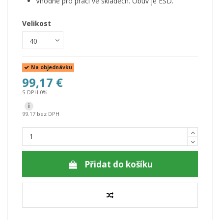
Vhodné pro práci ve skladech. Obuv je ESD.
Velikost
Na objednávku
99,17 €
S DPH 0%
i
99.17 bez DPH
Přidat do košíku