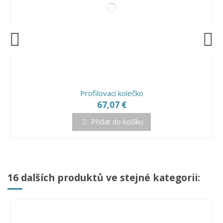
Plastový hranol na falcovaní s podélným frézovaním
Set nylonových hranolů na falcování
109,09 €
65,72 €
Přidat do košíku
Přidat do košíku
Profilovací kolečko
67,07 €
Přidat do košíku
16 dalších produktů ve stejné kategorii: