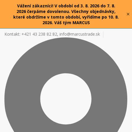
Vážení zákazníci! V období od 3. 8. 2026 do 7. 8.
2026 čerpáme dovolenou. Všechny objednávky,
×
které obdržíme v tomto období, vyřídíme po 10. 8.
2026. Váš tým MARCUS
Kontakt: +421 43 238 82 82,
info@marcustrade.sk