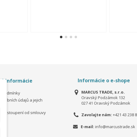
Informácie o e-shope
é informácie
MARCUS TRADE, s.r.o.
í podmínky
Oravský Podzámok 132
osobních údajů a jejich
027 41 Oravský Podzámok
ní
 odstoupení od smlouvy
Zavolajte nám:
+421 43 238 8
E-mail:
info@marcustrade.sk