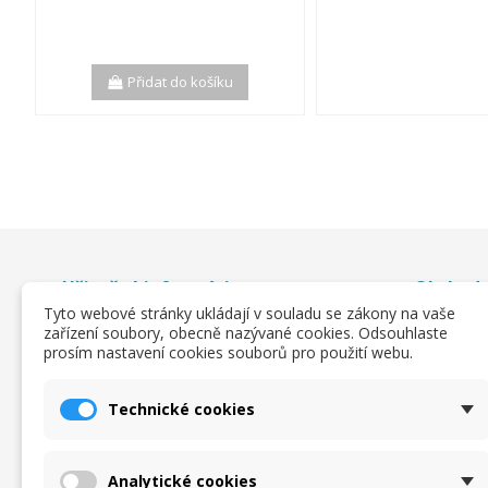
Přidat do košíku
Užitočné informácie
Obchodn
Tyto webové stránky ukládají v souladu se zákony na vaše
O nas
Obchodn
zařízení soubory, obecně nazývané cookies. Odsouhlaste
prosím nastavení cookies souborů pro použití webu.
Katalogy a ceníky
Ochrana 
zpracová
Velikostní tabulka
Podmínky
Objednávkový formulář
Technické cookies
Kontakt
Analytické cookies