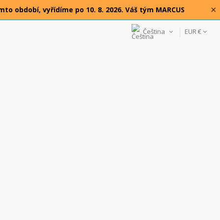
×
omto období, vyřídíme po 10. 8. 2026. Váš tým MARCUS
Čeština
EUR €