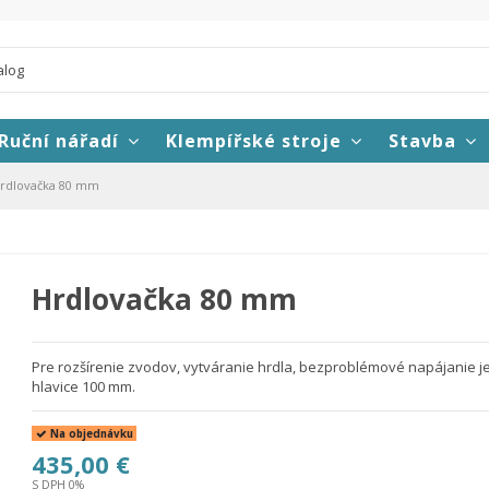
Ruční nářadí
Klempířské stroje
Stavba
rdlovačka 80 mm
Hrdlovačka 80 mm
Pre rozšírenie zvodov, vytváranie hrdla, bezproblémové napájanie j
hlavice 100 mm.
Na objednávku
435,00 €
S DPH 0%