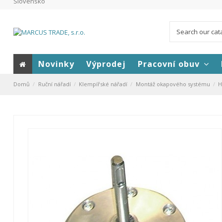
Slovensko
Novinky
Výprodej
Pracovní obuv
Domů
Ruční nářadí
Klempířské nářadí
Montáž okapového systému
H