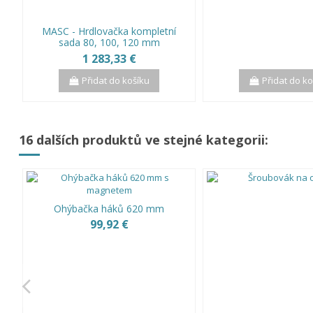
MASC - Hrdlovačka kompletní
sada 80, 100, 120 mm
1 283,33 €
Přidat do košíku
Přidat do k
16 dalších produktů ve stejné kategorii:
Ohýbačka háků 620 mm
99,92 €