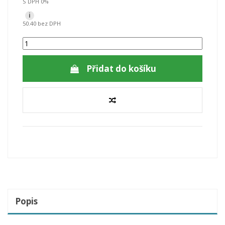
S DPH 0%
i
50.40 bez DPH
Přidat do košíku
Popis