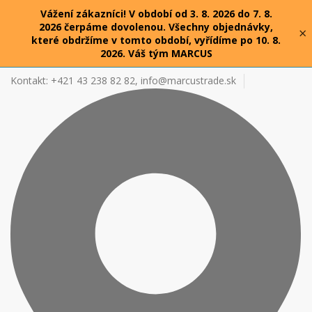
Vážení zákazníci! V období od 3. 8. 2026 do 7. 8.
2026 čerpáme dovolenou. Všechny objednávky,
×
které obdržíme v tomto období, vyřídíme po 10. 8.
2026. Váš tým MARCUS
Kontakt: +421 43 238 82 82,
info@marcustrade.sk