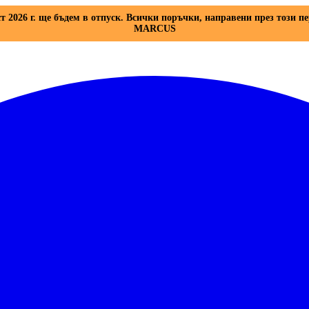
ст 2026 г. ще бъдем в отпуск. Всички поръчки, направени през този пе
MARCUS