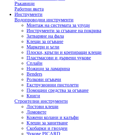
Ръкавици
Работни якета
Инструменти
Водопроводни инструменти
Монтаж на системата за улуци
Инструменти за сгъване на покрива
Затваряне на фала
Клещи за огъване
Маркери и ъгли
Плоски, кръгли и крепиращи клещи
Пластмасови и дървени чукове
Сплайн
Ножици за ламарина
Benders
Ролкови огъвачи
Екструзионни пистолети
Помощни средства за огъване
Книги
Строителни инструменти
Лостови клещи
Ломовете
Кожени колани и калъфи
Клещи за занитване
Скобарки и гвоздеи
Чукове PICARD