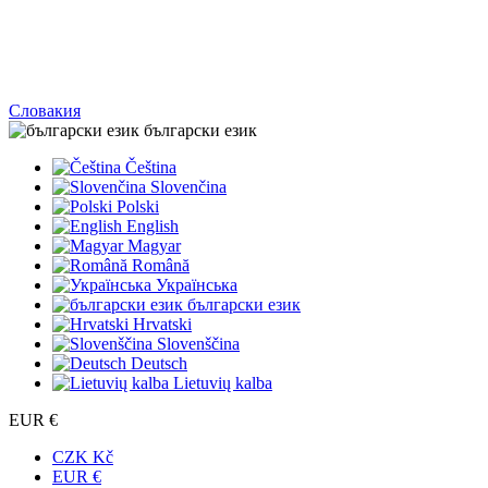
Словакия
български език
Čeština
Slovenčina
Polski
English
Magyar
Română
Українська
български език
Hrvatski
Slovenščina
Deutsch
Lietuvių kalba
EUR €
CZK Kč
EUR €