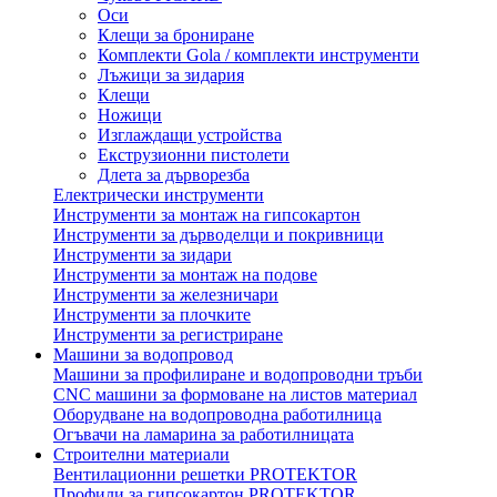
Оси
Клещи за брониране
Комплекти Gola / комплекти инструменти
Лъжици за зидария
Клещи
Ножици
Изглаждащи устройства
Екструзионни пистолети
Длета за дърворезба
Електрически инструменти
Инструменти за монтаж на гипсокартон
Инструменти за дърводелци и покривници
Инструменти за зидари
Инструменти за монтаж на подове
Инструменти за железничари
Инструменти за плочките
Инструменти за регистриране
Машини за водопровод
Машини за профилиране и водопроводни тръби
CNC машини за формоване на листов материал
Оборудване на водопроводна работилница
Огъвачи на ламарина за работилницата
Строителни материали
Вентилационни решетки PROTEKTOR
Профили за гипсокартон PROTEKTOR