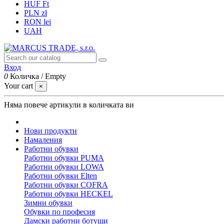
HUF Ft
PLN zł
RON lei
UAH
Вход
0
Количка
/
Empty
Your cart
×
Няма повече артикули в количката ви
Нови продукти
Намаления
Работни обувки
Работни обувки PUMA
Работни обувки LOWA
Работни обувки Elten
Работни обувки COFRA
Работни обувки HECKEL
Зимни обувки
Обувки по професия
Дамски работни ботуши