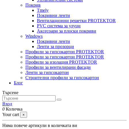
Покрив
Tmely
Покривни ленти
Вентилационни решетки PROTEKTOR
PVC система за улуци
Аксесоари за плоски покриви
Windows
Покривни ленти
Ленти за прозорци
Профили за гипсокартон PROTEKTOR
Профили за гипсокартон PROTEKTOR
Профили за изолация PROTEKTOR
Профили за вентилирани фасади
Ленти за гипсокартон
Строителни профили за гипсокартон
Блог
Търсене
Вход
0
Количка
Your cart
×
Няма повече артикули в количката ви