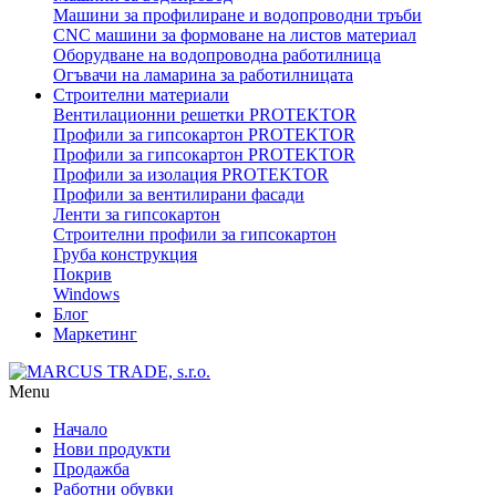
Машини за профилиране и водопроводни тръби
CNC машини за формоване на листов материал
Оборудване на водопроводна работилница
Огъвачи на ламарина за работилницата
Строителни материали
Вентилационни решетки PROTEKTOR
Профили за гипсокартон PROTEKTOR
Профили за гипсокартон PROTEKTOR
Профили за изолация PROTEKTOR
Профили за вентилирани фасади
Ленти за гипсокартон
Строителни профили за гипсокартон
Груба конструкция
Покрив
Windows
Блог
Маркетинг
Menu
Начало
Нови продукти
Продажба
Работни обувки