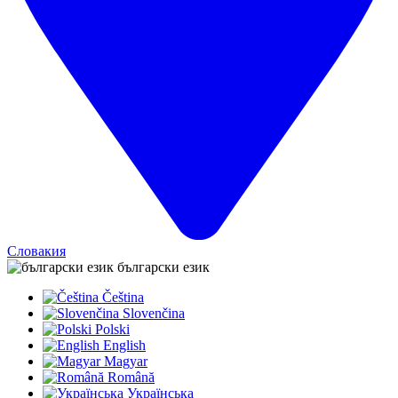
Словакия
български език
Čeština
Slovenčina
Polski
English
Magyar
Română
Українська