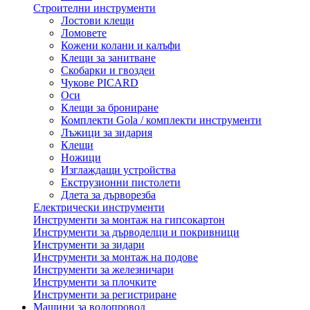
Строителни инструменти
Лостови клещи
Ломовете
Кожени колани и калъфи
Клещи за занитване
Скобарки и гвоздеи
Чукове PICARD
Оси
Клещи за брониране
Комплекти Gola / комплекти инструменти
Лъжици за зидария
Клещи
Ножици
Изглаждащи устройства
Екструзионни пистолети
Длета за дърворезба
Електрически инструменти
Инструменти за монтаж на гипсокартон
Инструменти за дърводелци и покривници
Инструменти за зидари
Инструменти за монтаж на подове
Инструменти за железничари
Инструменти за плочките
Инструменти за регистриране
Машини за водопровод