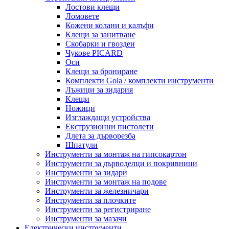
Лостови клещи
Ломовете
Кожени колани и калъфи
Клещи за занитване
Скобарки и гвоздеи
Чукове PICARD
Оси
Клещи за брониране
Комплекти Gola / комплекти инструменти
Лъжици за зидария
Клещи
Ножици
Изглаждащи устройства
Екструзионни пистолети
Длета за дърворезба
Шпатули
Инструменти за монтаж на гипсокартон
Инструменти за дърводелци и покривници
Инструменти за зидари
Инструменти за монтаж на подове
Инструменти за железничари
Инструменти за плочките
Инструменти за регистриране
Инструменти за мазачи
Електрически инструменти