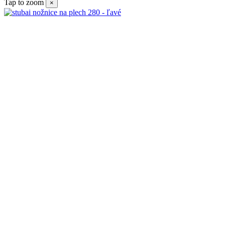
Tap to zoom
×