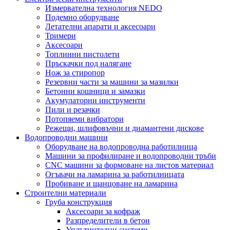
Измервателна технология NEDO
Подемно оборудване
Летателни апарати и аксесоари
Тримери
Аксесоари
Топлинни пистолети
Пръскачки под налягане
Нож за стиропор
Резервни части за машини за мазилки
Бетонни кошници и замазки
Акумулаторни инструменти
Пили и резачки
Потопяеми вибратори
Режещи, шлифовъчни и диамантени дискове
Водопроводни машини
Оборудване на водопроводна работилница
Машини за профилиране и водопроводни тръби
CNC машини за формоване на листов материал
Огъвачи на ламарина за работилницата
Пробиване и щанцоване на ламарина
Строителни материали
Груба конструкция
Аксесоари за кофраж
Разпределители в бетон
Уплътнителни системи