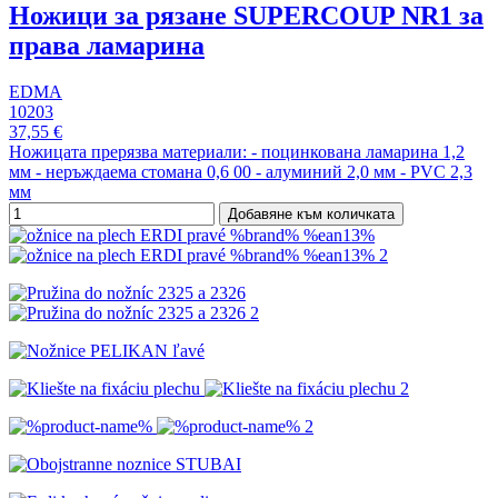
Ножици за рязане SUPERCOUP NR1 за
права ламарина
EDMA
10203
37,55 €
Ножицата прерязва материали: - поцинкована ламарина 1,2
мм - неръждаема стомана 0,6 00 - алуминий 2,0 мм - PVC 2,3
мм
Добавяне към количката