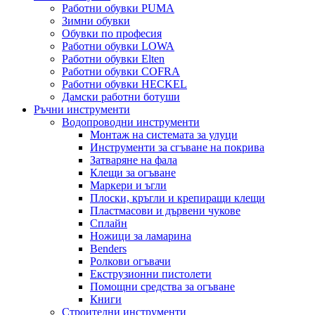
Работни обувки PUMA
Зимни обувки
Обувки по професия
Работни обувки LOWA
Работни обувки Elten
Работни обувки COFRA
Работни обувки HECKEL
Дамски работни ботуши
Ръчни инструменти
Водопроводни инструменти
Монтаж на системата за улуци
Инструменти за сгъване на покрива
Затваряне на фала
Клещи за огъване
Маркери и ъгли
Плоски, кръгли и крепиращи клещи
Пластмасови и дървени чукове
Сплайн
Ножици за ламарина
Benders
Ролкови огъвачи
Екструзионни пистолети
Помощни средства за огъване
Книги
Строителни инструменти