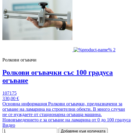
Ролкови огъвачи
Ролкови огъвачки със 100 градуса
огъване
107175
330,00 €
Основна информация Ролкови огъвачки, предназначени за
огъване на ламарина на строителни обекти. В много случаи
не се нуждаете от стационарна огъваща машина.
Нововъведението е за огъване на ламарина от 0 до 100 градуса
Видео
Добавяне към количката