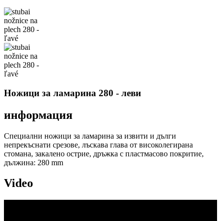
Ножици за ламарина 280 - леви
информация
Специални ножици за ламарина за извити и дълги
непрекъснати срезове, лъскава глава от високолегирана
стомана, закалено острие, дръжка с пластмасово покритие,
дължина: 280 mm
Video