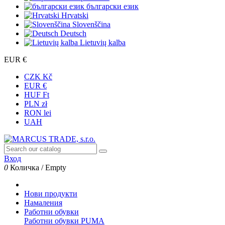
български език
Hrvatski
Slovenščina
Deutsch
Lietuvių kalba
EUR €
CZK Kč
EUR €
HUF Ft
PLN zł
RON lei
UAH
Вход
0
Количка
/
Empty
Нови продукти
Намаления
Работни обувки
Работни обувки PUMA