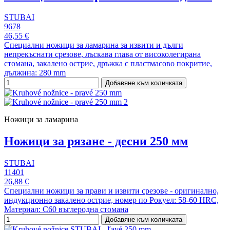
STUBAI
9678
46,55 €
Специални ножици за ламарина за извити и дълги
непрекъснати срезове, лъскава глава от високолегирана
стомана, закалено острие, дръжка с пластмасово покритие,
дължина: 280 mm
Добавяне към количката
Ножици за ламарина
Ножици за рязане - десни 250 мм
STUBAI
11401
26,88 €
Специални ножици за прави и извити срезове - оригинално,
индукционно закалено острие, номер по Рокуел: 58-60 HRC,
Материал: С60 въглеродна стомана
Добавяне към количката