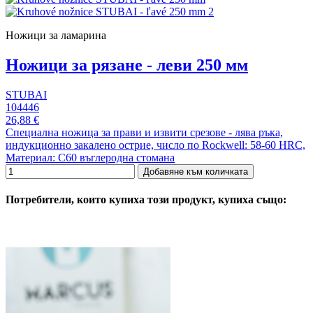
Ножици за ламарина
Ножици за рязане - леви 250 мм
STUBAI
104446
26,88 €
Специална ножица за прави и извити срезове - лява ръка,
индукционно закалено острие, число по Rockwell: 58-60 HRC,
Материал: С60 въглеродна стомана
Добавяне към количката
Потребители, които купиха този продукт, купиха също: