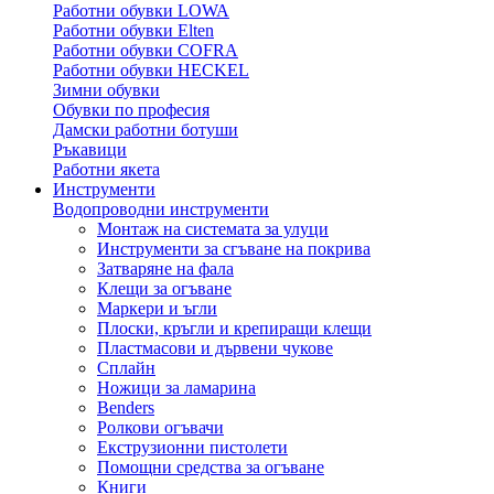
Работни обувки LOWA
Работни обувки Elten
Работни обувки COFRA
Работни обувки HECKEL
Зимни обувки
Обувки по професия
Дамски работни ботуши
Ръкавици
Работни якета
Инструменти
Водопроводни инструменти
Монтаж на системата за улуци
Инструменти за сгъване на покрива
Затваряне на фала
Клещи за огъване
Маркери и ъгли
Плоски, кръгли и крепиращи клещи
Пластмасови и дървени чукове
Сплайн
Ножици за ламарина
Benders
Ролкови огъвачи
Екструзионни пистолети
Помощни средства за огъване
Книги