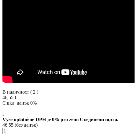
В наличност
( 2 )
46,55 €
С вкл. данък 0%
i
Výše uplatněné DPH je 0% pro zemi Съединени щати.
46.55 (без данък)