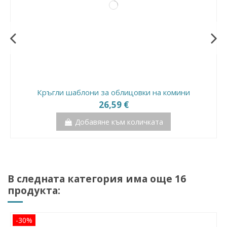
Триъгълник MARCUS - 30 см Неръждаема стомана
Държач за касета EISENKIES
Ъгъл на свързване 250 mm
182,50 €
36,58 €
34,95 €
Добавяне към количката
Добавяне към количката
Добавяне към количката
Кръгли шаблони за облицовки на комини
26,59 €
Добавяне към количката
В следната категория има още 16
продукта:
-30%