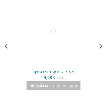
Кримп метър KINEX 5 м
4,03 €
5,75 €
Добавяне към количката
Разпродажба!
Разпродажба!
Разпродажба!