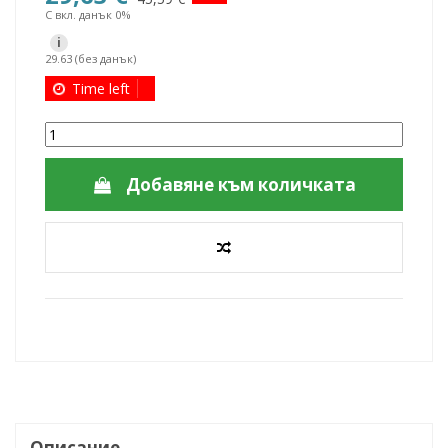
С вкл. данък 0%
i
29.63 (без данък)
Time left
Добавяне към количката
Описание