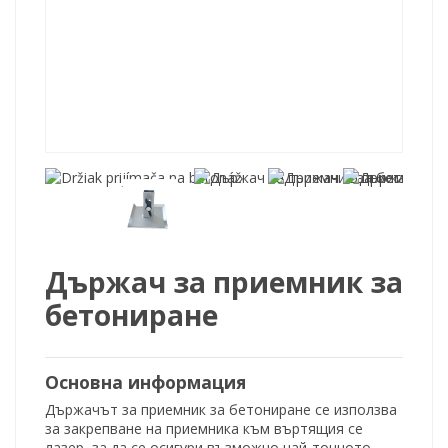
Държач за приемник за
бетониране
Основна информация
Държачът за приемник за бетониране се използва
за закрепване на приемника към въртящия се
лазер, за да се осигури възможно най-точното